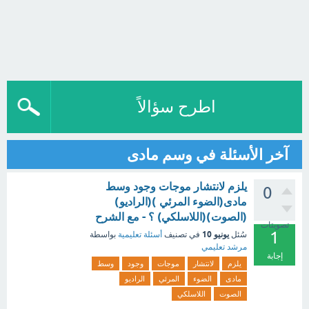
اطرح سؤالاً
آخر الأسئلة في وسم مادى
يلزم لانتشار موجات وجود وسط
0
مادى(الضوء المرئي )(الراديو)
(الصوت)(اللاسلكي) ؟ - مع الشرح
تصويتات
1
يونيو 10
سُئل
في تصنيف
أسئلة تعليمية
بواسطة
مرشد تعليمي
إجابة
يلزم
لانتشار
موجات
وجود
وسط
مادى
الضوء
المرئي
الراديو
الصوت
اللاسلكي