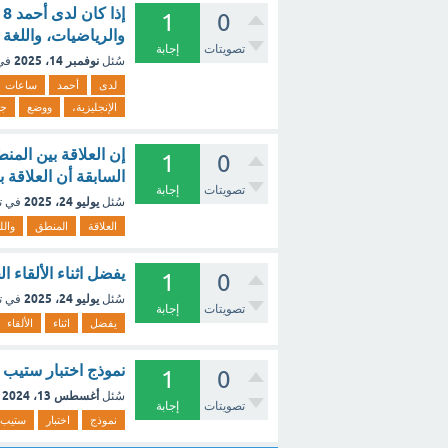
إ
1
0
والرياضيات، واللغة 
تصويتات
إجابة
نوفمبر 14، 2025
سُئل
في
لدى
أحمد
ساعات
الإنجليزية،
ووضع
جد
1
0
السابقة أن العلاقة 
تصويتات
إجابة
يوليو 24، 2025
سُئل
في ت
العلاقة
المنطق
والل
يفضل اثناء الألقاء 
1
0
يوليو 24، 2025
سُئل
في ت
تصويتات
إجابة
يفضل
اثناء
الألقاء
نموذج اختبار ستيب |
1
0
أغسطس 13، 2024
سُئل
تصويتات
إجابة
نموذج
اختبار
ستيب