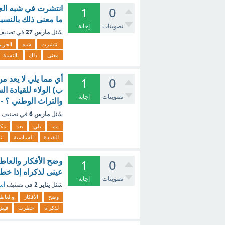
انتشرت في شبه الجز
1
0
ما معنى ذلك بالنسبة
تصويتات
إجابة
مارس 27
سُئل
في تصني
انتشرت
شبه
الجزي
معنى
ذلك
بالنسبة
أي مما يلي لا يعد من
1
0
ب) الولاء للقيادة ال
تصويتات
إجابة
والتراث الوطني ؟ -
مارس 6
سُئل
في تصنيف
مما
يلي
يعد
مكو
للقيادة
السياسية
ات
وضح الأفكار والعاط
1
0
عينى لذكراه إذا خ
تصويتات
إجابة
يناير 2
سُئل
في تصنيف
أسئ
وضح
الأفكار
والعاط
لذكراه
خطرت
فيض