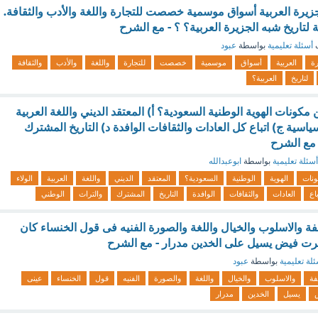
يرة العربية أسواق موسمية خصصت للتجارة واللغة والأدب والثقافة.
 لتاريخ شبه الجزيرة العربية؟ ؟ - مع الشرح
ف
أسئلة تعليمية
بواسطة
عبود
رة
العربية
أسواق
موسمية
خصصت
للتجارة
واللغة
والأدب
والثقافة
لتاريخ
العربية؟
 مكونات الهوية الوطنية السعودية؟ أ) المعتقد الديني واللغة العربية
سياسية ج) اتباع كل العادات والثقافات الوافدة د) التاريخ المشترك
 مع الشرح
أسئلة تعليمية
بواسطة
ابوعبدالله
نات
الهوية
الوطنية
السعودية؟
المعتقد
الديني
واللغة
العربية
الولاء
باع
العادات
والثقافات
الوافدة
التاريخ
المشترك
والتراث
الوطني
فة والاسلوب والخيال واللغة والصورة الفنيه فى قول الخنساء كان
طرت فيض يسيل على الخدين مدرار - مع الشرح
لة تعليمية
بواسطة
عبود
فة
والاسلوب
والخيال
واللغة
والصورة
الفنيه
قول
الخنساء
عينى
يسيل
الخدين
مدرار