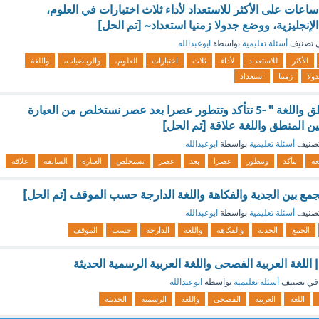
ذا كان لدى أحمد 8 ساعات على الأكثر للاستعداد لأداء ثلاث اختبارات في العلوم،
الإنجليزية، ووضع جدولا زمنيا استعداد~ [تم الحل]
 تصنيف
أسئلة تعليمية
بواسطة
ابوعبدالله
الأكثر
للاستعداد
لأداء
ثلاث
اختبارات
العلوم،
والرياضيات،
واللغة
ولا
زمنيا
استعداد
إن العلاقة بين المنطق واللغة " -5 تتأكد وتتطور عصرا بعد عصر نستخلص من العبارة
بين المنطق واللغة علاقة [تم الحل]
صنيف
أسئلة تعليمية
بواسطة
ابوعبدالله
غة
تتأكد
وتتطور
عصرا
بعد
عصر
نستخلص
العبارة
السابقة
علاقة
الجمع بين الجدية والفكاهة واللغة الدارجة حسب الموقف [تم الحل]
صنيف
أسئلة تعليمية
بواسطة
ابوعبدالله
الجمع
الجدية
والفكاهة
واللغة
الدارجة
حسب
الموقف
 اللغة العربية الفصحى واللغة العربية الرسمية الحديثة
في تصنيف
أسئلة تعليمية
بواسطة
ابوعبدالله
اللغة
العربية
الفصحى
واللغة
الرسمية
الحديثة