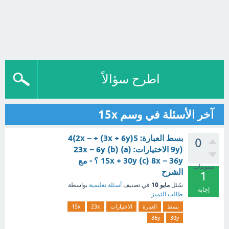
اطرح سؤالاً
آخر الأسئلة في وسم 15x
بسط العبارة: 5(3x + 6y) + 4(2x −
0
9y) الاختيارات: (a) 23x − 6y (b)
15x + 30y (c) 8x − 36y ؟ - مع
تصويتات
الشرح
1
مايو 10
سُئل
في تصنيف
أسئلة تعليمية
بواسطة
إجابة
طالب التميز
بسط
العبارة
الاختيارات
23x
15x
36y
30y