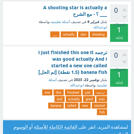
A shooting star is actually a
0
___ ؟ - مع الشرح
فبراير 4
سُئل
في تصنيف
أسئلة تعليمية
بواسطة
تصويتات
ابوعبدالله
1
___
actually
star
shooting
إجابة
ترجمه I just finished this one It
0
was good actually And i
started a new one called
تصويتات
banana fish (1.5 نقطة) [تم الحل]
1
نوفمبر 22، 2025
سُئل
في تصنيف
أسئلة
إجابة
تعليمية
بواسطة
ابوعبدالله
ترجمه
just
finished
this
one
and
actually
good
was
banana
called
new
started
fish
لمشاهدة المزيد، انقر على
القائمة الكاملة للأسئلة
أو
الوسوم