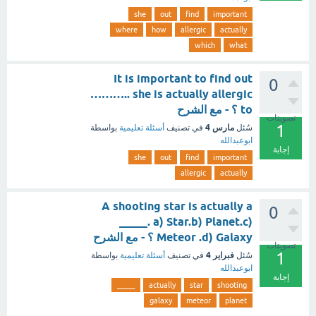
she
out
find
important
where
how
allergic
actually
which
what
It is important to find out
0
……….. she is actually allergic
to ؟ - مع الشرح
تصويتات
1
مارس 4
سُئل
في تصنيف
أسئلة تعليمية
بواسطة
ابوعبدالله
إجابة
she
out
find
important
allergic
actually
A shooting star is actually a
0
_____. a) Star.b) Planet.c)
Meteor .d) Galaxy ؟ - مع الشرح
تصويتات
1
فبراير 4
سُئل
في تصنيف
أسئلة تعليمية
بواسطة
ابوعبدالله
إجابة
_____
actually
star
shooting
galaxy
meteor
planet