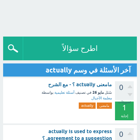
اطرح سؤالاً
آخر الأسئلة في وسم actually
مامعنى actually ؟ - مع الشرح
0
مايو 26
سُئل
في تصنيف
أسئلة تعليمية
بواسطة
معلمة الأجيال
تصويتات
1
مامعنى
actually
إجابة
actually is used to express
0
agreement to a suggestion. ؟