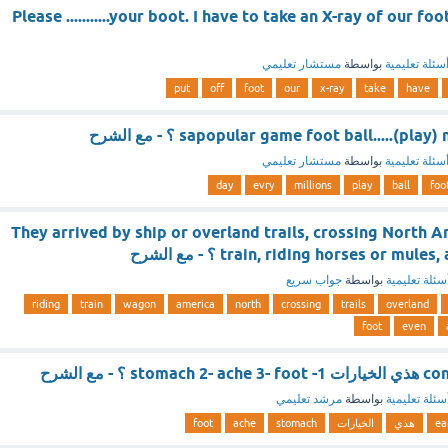
.Please ...........your boot. I have to take an X-ray of our fo
سئلة تعليمية
بواسطة
مستشار تعليمي
put
off
foot
our
x-ray
take
have
sapopular game foot ball.....(pl ؟ - مع الشرح
سئلة تعليمية
بواسطة
مستشار تعليمي
day
evry
millions
play
ball
foo
They arrived by ship or overland trails, crossing North
train, riding horses or m ؟ - مع الشرح
سئلة تعليمية
بواسطة
جواب سريع
riding
train
wagon
america
north
crossing
trails
overland
foot
even
 - مع الشرح
سئلة تعليمية
بواسطة
مرشد تعليمي
ea
هذي
الخيارات
stomach
ache
foot