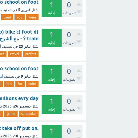
o go to school on foot
1
0
فبراير 5
سُئل
في تصنيف
أ
تصويتات
إجابة
used
you
were
 b) bike c) foot d)
1
0
train ؟ - مع الشرح
تصويتات
إجابة
يناير 23
سُئل
في تصنيف
أ
her
travel
prefers
walked to school on foot
1
0
يناير 9
سُئل
في تصنيف
أسئ
تصويتات
إجابة
d
bus
for
didnt
ay) millions evry day
1
0
ديسمبر 26، 2025
سُئل
في
تصويتات
إجابة
t
game
sapopular
.Please ...........your boot. I have to take an X-ray of our foot take off put on
1
0
ديسمبر 10، 2025
سُئل
في