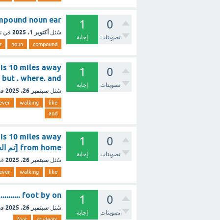
compound noun ear هذي الخيارات 1- tomach 2- ache 3- foot
1
0
أكتوبر 1، 2025
سُئل
في ت
تصويتات
إجابة
r
noun
compound
t is 10 miles away
1
0
ome . but . where. and
تصويتات
إجابة
سبتمبر 26، 2025
سُئل
في
ever
walking
like
and
t is 10 miles away
1
0
from home [تم الحل]
تصويتات
إجابة
سبتمبر 26، 2025
سُئل
في
ever
walking
like
 go .......... foot by on
1
0
سبتمبر 26، 2025
سُئل
في
تصويتات
إجابة
foot
students