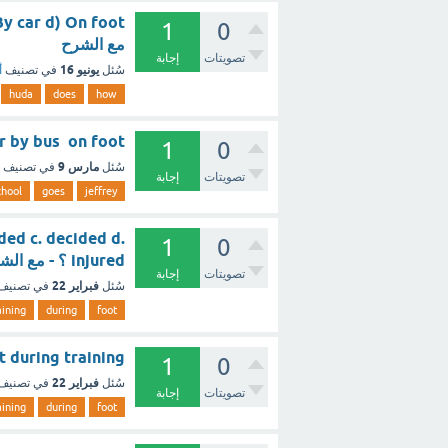
1
0
مع الشرح
تصويتات
إجابة
يونيو 16
سُئل
في تصنيف
أ
huda
does
how
chool. by car by bus on foot
1
0
مارس 9
سُئل
في تصنيف
تصويتات
إجابة
chool
goes
jeffrey
oided c. decided d.
1
0
injured ؟ - مع الشرح
تصويتات
إجابة
فبراير 22
سُئل
في تصنيف
aining
during
foot
.. ..my foot during training
1
0
فبراير 22
سُئل
في تصنيف
تصويتات
إجابة
aining
during
foot