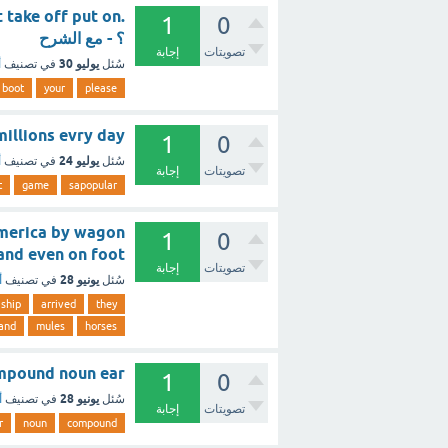
ot take off put on
1
0
؟ - مع الشرح
تصويتات
إجابة
يوليو 30
سُئل
في تصنيف
أ
boot
your
please
ay) millions evry day
1
0
يوليو 24
سُئل
في تصنيف
أ
تصويتات
إجابة
t
game
sapopular
 America by wagon
1
0
ules, and even on foot
تصويتات
إجابة
يونيو 28
سُئل
في تصنيف
أ
ship
arrived
they
and
mules
horses
compound noun ear هذي الخيارات 1- stomach 2- ache 3- foot ؟
1
0
يونيو 28
سُئل
في تصنيف
أ
تصويتات
إجابة
r
noun
compound