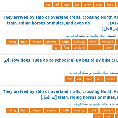
put
off
foot
our
x-ray
take
have
They arrived by ship or overland trails, crossing North
train, riding horses or mules, and even on ________. (A) 
 تصنيف
أسئلة تعليمية
بواسطة
ابوعبدالله
riding
train
wagon
america
north
crossing
trails
overland
car
foot
airplane
________
even
How does Huda go to school? a) By bus b) By bike c) By car d) On foot [تم
صنيف
أسئلة تعليمية
بواسطة
ابوعبدالله
foot
car
bike
bus
school
They arrived by ship or overland trails, crossing North
train, riding horses or mu [تم الحل]
صنيف
أسئلة تعليمية
بواسطة
ابوعبدالله
riding
train
wagon
america
north
crossing
trails
overland
foot
even