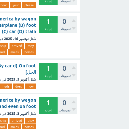
تصويتات
إجابة
boot
your
please
 America by wagon
1
0
airplane (B) foot
تصويتات
إجابة
(C) car (D) train [تم الحل]
نوفمبر 16، 2025
سُئل
في
ship
arrived
they
and
mules
horses
1
0
الحل]
تصويتات
إجابة
أكتوبر 5، 2025
سُئل
في ت
huda
does
how
 America by wagon
1
0
les, and even on foot
تصويتات
إجابة
أكتوبر 3، 2025
سُئل
في ت
ship
arrived
they
and
mules
horses