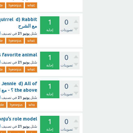
te
hyeonjus
what
1
0
مع الشرح
تصويتات
إجابة
يونيو 21
سُئل
في تصنيف
أ
te
hyeonjus
what
eonju's favorite animal
1
0
يونيو 21
سُئل
في تصنيف
أ
تصويتات
إجابة
te
hyeonjus
what
Jennie d) All of
1
0
the above ؟ - مع الشرح
تصويتات
إجابة
يونيو 21
سُئل
في تصنيف
أ
ole
hyeonjus
who
 is Hyeonju’s role model
1
0
يونيو 21
سُئل
في تصنيف
أ
تصويتات
إجابة