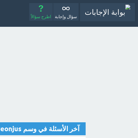
سؤال وإجابة
اطرح سؤالاً
آخر الأسئلة في وسم hyeonjus