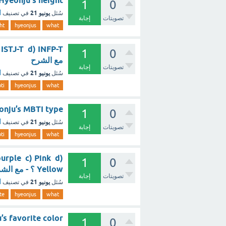
What is Hyeonju's height 
1
0
يونيو 21
سُئل
في تصنيف
أ
تصويتات
إجابة
ht
hyeonjus
what
1
0
مع الشرح
تصويتات
إجابة
يونيو 21
سُئل
في تصنيف
أ
ti
hyeonjus
what
 is Hyeonju’s MBTI type
1
0
يونيو 21
سُئل
في تصنيف
أ
تصويتات
إجابة
ti
hyeonjus
what
purple c) Pink d)
1
0
Yellow ؟ - مع الشرح
تصويتات
إجابة
يونيو 21
سُئل
في تصنيف
أ
te
hyeonjus
what
yeonju’s favorite color
1
0