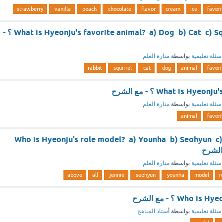
strawberry
vanilla
peach
chocolate
flavor
cream
ice
favori
What is Hyeonju's favorite animal? a) Dog b) Cat c) Squirrel d) Rabbit ؟ -
سئلة تعليمية
بواسطة
منارة العلم
rabbit
squirrel
cat
dog
animal
favori
What is Hy ؟ - مع الشرح
سئلة تعليمية
بواسطة
منارة العلم
animal
favori
Who is Hyeonju’s role model? a) Younha b) Seohyun c) 
سئلة تعليمية
بواسطة
منارة العلم
above
all
jennie
seohyun
younha
model
r
Who ؟ - مع الشرح
سئلة تعليمية
بواسطة
أستاذ المناهج