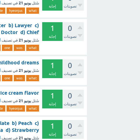
يونيو 21
سُئل
في تصنيف
أ
تصويتات
إجابة
te
hyeonjus
what
cer b) Lawyer c)
1
0
Doctor d) Chief ؟ - مع الشرح
تصويتات
إجابة
يونيو 21
سُئل
في تصنيف
أ
one
was
what
u's childhood dreams
1
0
يونيو 21
سُئل
في تصنيف
أ
تصويتات
إجابة
one
was
what
orite ice cream flavor
1
0
يونيو 21
سُئل
في تصنيف
أ
تصويتات
إجابة
te
hyeonjus
what
olate b) Peach c)
1
0
Vanilla d) Strawberry ؟ - 
تصويتات
إجابة
يونيو 21
سُئل
في تصنيف
أ