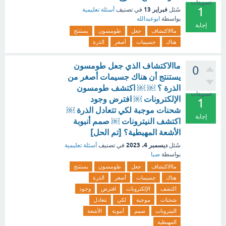
تصويتات
1
فبراير 13
سُئل
في تصنيف
أسئلة تعليمية
بواسطة
ابوعبدالله
إجابة
ماالاكتشاف
جعل
طومسون
يستنتج
هناك
جسيمات
أصغر
الذرة
ماالاكتشاف الذي جعل طومسون
0
يستنتج أن هناك جسيمات أصغر من
الذرة ؟ ￼ ￼ اكتشف طومسون
تصويتات
الإلكترونات ￼ افترض وجود
1
شحنات موجبة لكي تتعادل الذرة ￼
إجابة
اكتشف النيترونات ￼ صمم أنبوبة
الأشعة المهبطية؟ [تم الحل]
ديسمبر 4، 2023
سُئل
في تصنيف
أسئلة تعليمية
بواسطة
صبا
ماالاكتشاف
جعل
طومسون
يستنتج
هناك
جسيمات
أصغر
الذرة
اكتشف
الإلكترونات
افترض
وجود
شحنات
موجبة
لكي
تتعادل
النيترونات
صمم
أنبوبة
الأشعة
المهبطية