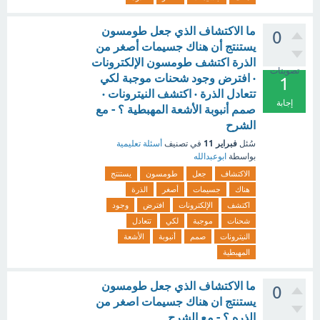
ما الاكتشاف الذي جعل طومسون
0
يستنتج أن هناك جسيمات أصغر من
الذرة اكتشف طومسون الإلكترونات
تصويتات
· افترض وجود شحنات موجبة لكي
1
تتعادل الذرة · اكتشف النيترونات ·
إجابة
صمم أنبوبة الأشعة المهبطية ؟ - مع
الشرح
فبراير 11
سُئل
في تصنيف
أسئلة تعليمية
بواسطة
ابوعبدالله
الاكتشاف
جعل
طومسون
يستنتج
هناك
جسيمات
أصغر
الذرة
اكتشف
الإلكترونات
افترض
وجود
شحنات
موجبة
لكي
تتعادل
النيترونات
صمم
أنبوبة
الأشعة
المهبطية
ما الاكتشاف الذي جعل طومسون
0
يستنتج ان هناك جسيمات اصغر من
الذره ؟ - مع الشرح