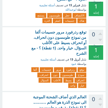
تصويتات
1
فبراير 15
سُئل
في تصنيف
أسئلة تعليمية
بواسطة
ابوعبدالله
إجابة
الاكتشاف
جعل
طومسون
يستنتج
هناك
جسيمات
اصغر
الذره
توقع رذرفورد مرور جسيمات ألفا
0
من نموذج طومسون دون انحراف،
أو انحراف بسيط على الأغلب
تصويتات
السؤال. خيار واحد. (1 نقطة) ؟ - مع
1
الشرح
إجابة
أبريل 13
سُئل
في تصنيف
أسئلة تعليمية
بواسطة
عبود
توقع
رذرفورد
مرور
جسيمات
ألفا
نموذج
طومسون
دون
انحراف،
انحراف
بسيط
الأغلب
السؤال
خيار
واحد
العالم الذي أضاف الشحنة الموجبة
0
الى نموذج الذرة هو العالم ……….
؟ (1 نقطة) رذرفورد طومسون