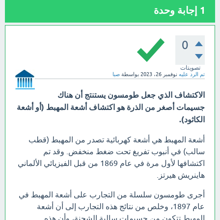
1
إجابة وحدة
0
تصويتات
تم الرد عليه
نوفمبر 26، 2023
بواسطة
صبا
الاكتشاف الذي جعل طومسون يستنتج أن هناك
جسيمات أصغر من الذرة هو اكتشاف أشعة المهبط (أو أشعة
الكاثود).
أشعة المهبط هي أشعة كهربائية تصدر من المهبط (قطب
سالب) في أنبوب تفريغ تحت ضغط منخفض. وقد تم
اكتشافها لأول مرة في عام 1869 من قبل الفيزيائي الألماني
هاينريش هيرتز.
أجرى طومسون سلسلة من التجارب على أشعة المهبط في
عام 1897، وخلص من نتائج هذه التجارب إلى أن أشعة
المهبط تتكون من جسيمات سالبة الشحنة، وأن هذه