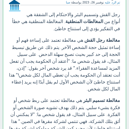
تم الرد عليه
نوفمبر 26، 2023
بواسطة
صبا
رجل القش وتسميم البئر والاحتكام إلى الشفقة هي
أنواع من
المغالطات المنطقية
. المغالطة المنطقية هي خطأ
في التفكير يؤدي إلى استنتاج خاطئ.
مغالطة رجل القش
هي مغالطة تعتمد على إساءة فهم أو
إساءة تمثيل حجة الشخص الآخر. يتم ذلك عن طريق تبسيط
الحجة إلى حد كبير بحيث تصبح سهلة الدحض. على سبيل
المثال، قد يقول شخص ما: "أعتقد أن الحكومة يجب أن تفعل
المزيد لمساعدة الفقراء." قد يرد شخص آخر بقول: "إذن،
أنت تعتقد أن الحكومة يجب أن تعطي المال لكل شخص!" هذا
استنتاج خاطئ لأن الشخص الأول لم يقل أبدًا إنه يريد إعطاء
المال لكل شخص.
مغالطة تسميم البئر
هي مغالطة تعتمد على ربط شخص أو
فكرة بشيء سلبي. يتم ذلك بهدف تشويه صورة الشخص أو
الفكرة. على سبيل المثال، قد يقول شخص ما: "لا يمكنني أن
أثق بتلك الشركة، فهي تنتمي لشركة مقرها في الصين." هذا
استنتاج خاطئ لأن مجرد كون الشركة مملوكة لشركة مقرها