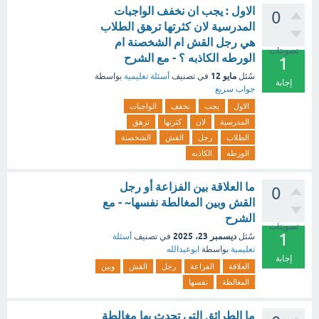
الاول : يجب ان نخفف الواجبات
0
المدرسية لان كثرتها ترهق الطلاب
هي رجل القش ام الشخصنة ام
تصويتات
الورطه الكاذبه ؟ - مع الشرح
1
مايو 12
سُئل
في تصنيف
أسئلة تعليمية
بواسطة
إجابة
جواب سريع
الاول
يجب
نخفف
الواجبات
المدرسية
لان
كثرتها
ترهق
الطلاب
رجل
القش
الشخصنة
الورطه
الكاذبه
ما العلاقة بين الفزاعة أو رجل
0
القش وبين المغالطة نفسها~ - مع
الشرح
تصويتات
1
ديسمبر 23، 2025
سُئل
في تصنيف
أسئلة
تعليمية
بواسطة
ابوعبدالله
إجابة
العلاقة
الفزاعة
رجل
القش
وبين
المغالطة
نفسها
ما الطرائق التي تحدث بها مغالطة