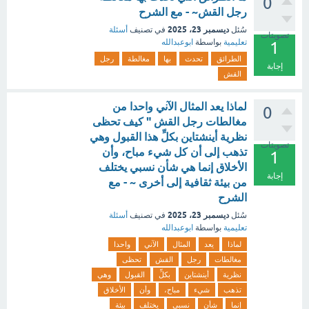
0
رجل القش~ - مع الشرح
ديسمبر 23، 2025
سُئل
في تصنيف
أسئلة
تصويتات
تعليمية
بواسطة
ابوعبدالله
1
الطرائق
تحدث
بها
مغالطة
رجل
إجابة
القش
لماذا يعد المثال الآني واحدا من
0
مغالطات رجل القش " كيف تحظى
نظرية أينشتاين بكلِّ هذا القبول وهي
تصويتات
تذهب إلى أن كل شيء مباح، وأن
1
الأخلاق إنما هي شأن نسبي يختلف
إجابة
من بيئة ثقافية إلى أخرى ~ - مع
الشرح
ديسمبر 23، 2025
سُئل
في تصنيف
أسئلة
تعليمية
بواسطة
ابوعبدالله
لماذا
يعد
المثال
الآني
واحدا
مغالطات
رجل
القش
تحظى
نظرية
أينشتاين
بكلِّ
القبول
وهي
تذهب
شيء
مباح،
وأن
الأخلاق
إنما
شأن
نسبي
يختلف
بيئة