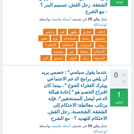
إجابة
الشفقة. رجل القش. تسميم البنر ؟
- مع الشرح
يناير 30
سُئل
في تصنيف
أسئلة تعليمية
بواسطة
ابوعبدالله
إعلان
تجاري
يظهر
فيه
رياضي
مشهور
ينصح
باستخدام
نوع
معين
زيوت
السيارات
المغالطة
الإعلان؟
الاحتكام
سلطة
غير
مختصة
الشفقة
رجل
القش
تسميم
البنر
عندما يقول سياسي" : خصمي يريد
0
أن يلغي برامج الدعم الاجتماعي
ويترك الفقراء للجوع " ، بينما كان
تصويتات
اقتراح الخصم هو " إعادة هيكلة
1
الدعم ليصل للمستحقين"، فإنه
إجابة
يرتكب مغالطة: الاحتكام إلى
الشفقة. الشخصنة. رجل القش.
الاحتكام للتهديد ؟ - مع الشرح
يناير 30
سُئل
في تصنيف
أسئلة تعليمية
بواسطة
ابوعبدالله