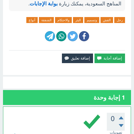
المناهج السعودية، يمكنك زيارة
بوابة الإجابات
.
رجل
القش
وتسميم
البئر
والاحتكام
الشفقة
أنواع
1
إجابة وحدة
0
تصويتات