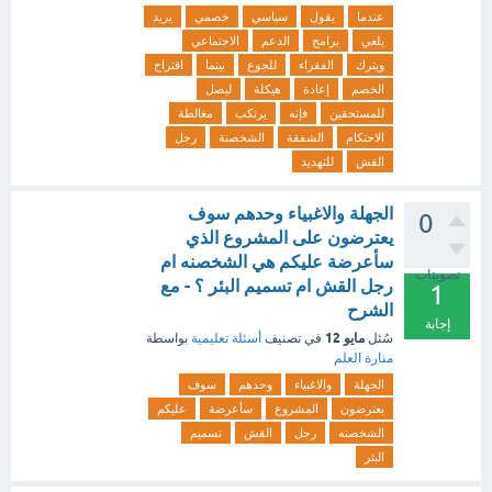
عندما
يقول
سياسي
خصمي
يريد
يلغي
برامج
الدعم
الاجتماعي
ويترك
الفقراء
للجوع
بينما
اقتراح
الخصم
إعادة
هيكلة
ليصل
للمستحقين
فإنه
يرتكب
مغالطة
الاحتكام
الشفقة
الشخصنة
رجل
القش
للتهديد
الجهلة والاغبياء وحدهم سوف
0
يعترضون على المشروع الذي
سأعرضة عليكم هي الشخصنه ام
تصويتات
رجل القش ام تسميم البئر ؟ - مع
1
الشرح
إجابة
مايو 12
سُئل
في تصنيف
أسئلة تعليمية
بواسطة
منارة العلم
الجهلة
والاغبياء
وحدهم
سوف
يعترضون
المشروع
سأعرضة
عليكم
الشخصنه
رجل
القش
تسميم
البئر