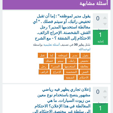
أسئلة مشابهة
يقول مدير لموظفه" : إما أن تقبل
0
تخفيض راتبك، أو سيتم فصلك . " أي
مغالطة استخدمها المدير؟ رجل
تصويتات
القش. الشخصنة. الإحراج الزائف.
1
الاحتكام إلى الشفقة ؟ - مع الشرح
إجابة
يناير 30
سُئل
في تصنيف
أسئلة تعليمية
بواسطة
ابوعبدالله
يقول
مدير
لموظفه
إما
تقبل
تخفيض
راتبك،
سيتم
فصلك
مغالطة
استخدمها
المدير؟
رجل
القش
الشخصنة
الإحراج
الزائف
الاحتكام
الشفقة
إعلان تجاري يظهر فيه رياضي
0
مشهور ينصح باستخدام نوع معين
من زيوت السيارات. ما هي
تصويتات
المغالطة في هذا الإعلان؟ الاحتكام
1
إلى سلطة غير مختصة. الاحتكام إلى