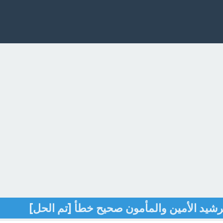
لرشيد الأمين والمأمون صحيح خطأ [تم الحل]