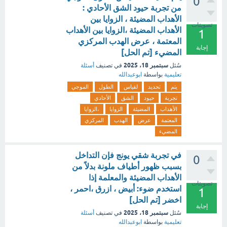
0
من تجربة حيود الشق الأحادي :
الأهداب المضيئة ، الزوايا بين
تصويتات
الأهداب المضيئة ،الزوايا بين الأهداب
1
المعتمة ، عرض الهدب المركزي
إجابة
المضيء [تم الحل]
سبتمبر 18، 2025
سُئل
في تصنيف
أسئلة
تعليمية
بواسطة
ابوعبدالله
يتم
تحديد
لقياس
الطول
الموجي
تجربة
حيود
الشق
الأحادي
الأهداب
المضيئة
الزوايا
،الزوايا
المعتمة
عرض
الهدب
المركزي
المضيء
في تجربة شقي يونج فإن التداخل
0
بسبب ظهور أطياف ملونة بدلاً من
الأهداب المضيئة والمعلمة إذا
تصويتات
استخدم ضوء: أبيض ، ازرق ،احمر ،
1
اخضر [تم الحل]
إجابة
سبتمبر 18، 2025
سُئل
في تصنيف
أسئلة
تعليمية
بواسطة
ابوعبدالله