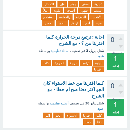
تجربة
شقي
يونج
فإن
التداخل
بسبب
ظهور
أطياف
ملونة
بدلاً
الأهداب
المضيئة
والمعلمة
استخدم
ضوء
أبيض
ازرق
،احمر
اخضر
اجابة : ترتفع درجة الحرارة كلما
0
اقتربنا من ؟ - مع الشرح
أبريل 3
سُئل
في تصنيف
أسئلة تعليمية
بواسطة
تصويتات
عبود
1
اجابة
ترتفع
درجة
الحرارة
كلما
إجابة
اقتربنا
كلما اقتربنا من خط الاستواء كان
0
الجو اكثر دفئا صح ام خطا - مع
الشرح
تصويتات
1
يناير 30
سُئل
في تصنيف
أسئلة تعليمية
بواسطة
عبود
إجابة
كلما
اقتربنا
الاستواء
الجو
اكثر
دفئا
خطا