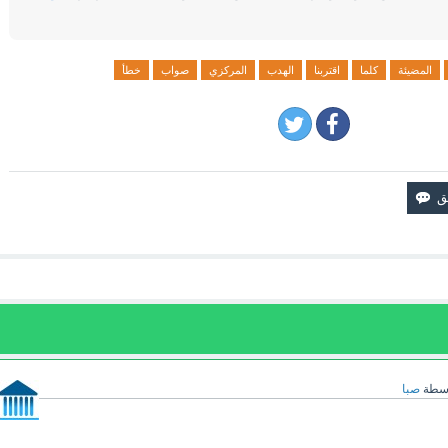
المضيئة
كلما
اقتربنا
الهدب
المركزي
صواب
خطأ
اسطة
صبا