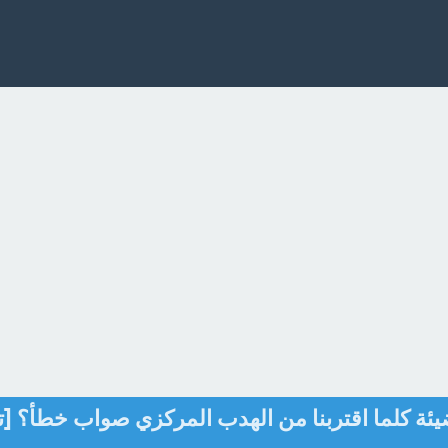
ئة كلما اقتربنا من الهدب المركزي صواب خطأ؟ [ت