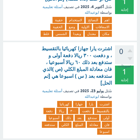
1
أكتوبر 4، 2025
سُئل
في تصنيف
أسئلة تعليمية
إجابة
بواسطة
ابوعبدالله
اهم
النصائح
لاستخدام
حقيبة
الاسعافات
الاولية
وضع
الحقيبة
مكان
معتدل
وبعيدا
الشمس
غلط
اشترت يارا جهازا كهربائيا بالتقسيط
0
، و دفعت ٣٠٠ ريالا دفعة أولى و
ستدفع بعد ذلك ٦٠ ريالا أسبوعيا ،
تصويتات
فان معادلة المبلغ الكلي (ص )الذي
1
ستدفعه بعد ( س ) اسبوعا هي [تم
إجابة
الحل]
يوليو 23، 2025
سُئل
في تصنيف
أسئلة تعليمية
بواسطة
ابوعبدالله
اشترت
يارا
جهازا
كهربائيا
بالتقسيط
دفعت
٣٠٠
ريالا
دفعة
أولى
ستدفع
بعد
ذلك
أسبوعيا
فان
معادلة
المبلغ
الكلي
ستدفعه
اسبوعا