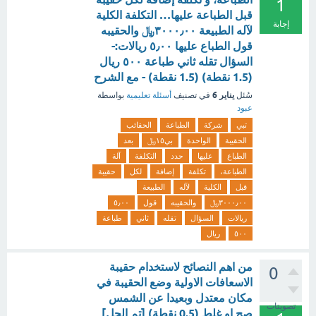
1
قبل الطباعة عليها… التكلفة الكلية
إجابة
لآله الطبيعة ٣٠٠٠٫٠٠﷼ والحقيبه
قول الطباع عليها ٥٫٠٠ ريالات:-
السؤال تقله ثاني طباعة ٥٠٠ ريال
(1.5 نقطة) (1.5 نقطة) - مع الشرح
يناير 6
سُئل
في تصنيف
أسئلة تعليمية
بواسطة
عبود
تبي
شركة
الطباعة
الحقائب
الحقيبة
الواحدة
بي١٥﷼
بعد
الطباع
عليها
حدد
التكلفة
آلة
الطباعة،
تكلفة
إضافة
لكل
حقيبة
قبل
الكلية
لآله
الطبيعة
٣٠٠٠٫٠٠﷼
والحقيبه
قول
٥٫٠٠
ريالات
السؤال
تقله
ثاني
طباعة
٥٠٠
ريال
من اهم النصائح لاستخدام حقيبة
0
الاسعافات الاولية وضع الحقيبة في
مكان معتدل وبعيدا عن الشمس
تصويتات
صح او غلط (0.5 نقطة) [تم الحل]