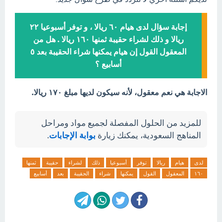
إجابة سؤال لدى هيام ٦٠ ريالا ، و توفر أسبوعيا ٢٢
ريالا و ذلك لشراء حقيبة ثمنها ١٦٠ ريالا . هل من
المعقول القول إن هيام يمكنها شراء الحقيبة بعد ٥
أسابيع ؟
الاجابة هي نعم معقول، لأنه سيكون لديها مبلغ ۱۷۰ ريالا.
للمزيد من الحلول المفصلة لجميع مواد ومراحل
المناهج السعودية، يمكنك زيارة
بوابة الإجابات
.
لدى
هيام
ريالا
توفر
أسبوعيا
ذلك
لشراء
حقيبة
ثمنها
١٦٠
المعقول
القول
يمكنها
شراء
الحقيبة
بعد
أسابيع