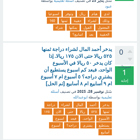
يناير 25
سُئل
في تصنيف
أسئلة تعليمية
بواسطة
عبود
لدي
هيام
ريال
وتوفر
اسبوعيا
وذلك
لشراء
حقيبة
ثمنها
160
المعقول
القول
يمكنها
شراء
الحقيبة
بعد
اسابيع؟
يدخر أحمد المال لشراء دراجة ثمنها
0
٥٢٥ ريالا حتى الان ١٧٥ ريالا. إذا
كان يدخر ٥٠ ريالا في الأسبوع
تصويتات
الواحد، فبعد كم اسبوع يستطيع أن
1
يشتري دراجه؟ ٥ أسبوع ام ٧ أسبوع
إجابة
ام ٩ أسابيع ام ٨ أسابيع [تم الحل]
نوفمبر 28، 2025
سُئل
في تصنيف
أسئلة
تعليمية
بواسطة
ابوعبدالله
يدخر
أحمد
المال
لشراء
دراجة
ثمنها
٥٢٥
ريالا
حتى
الان
١٧٥
الأسبوع
الواحد،
فبعد
اسبوع
يستطيع
يشتري
دراجه؟
أسبوع
أسابيع