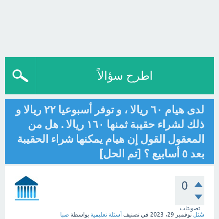
اطرح سؤالاً
لدى هيام ٦٠ ريالا ، و توفر أسبوعيا ٢٢ ريالا و
ذلك لشراء حقيبة ثمنها ١٦٠ ريالا . هل من
المعقول القول إن هيام يمكنها شراء الحقيبة
بعد ٥ أسابيع ؟ [تم الحل]
0
تصويتات
سُئل
نوفمبر 29، 2023
في تصنيف
أسئلة تعليمية
بواسطة
صبا