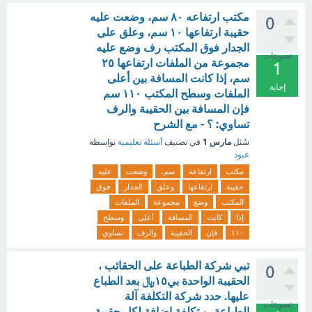
مكتب ارتفاعه ٨٠ سم، وضعت عليه
0
حقيبة ارتفاعها ١٠ سم، وعلق على
الجدار فوق المكتب رف وضع عليه
تصويتات
مجموعة من الملفات ارتفاعها ٢٥
1
سم، إذا كانت المسافة بين أعلى
إجابة
الملفات وسطح المكتب ١١٠ سم
فإن المسافة بين الحقيبة والرف
تساوي: ؟ - مع الشرح
مارس 1
سُئل
في تصنيف
أسئلة تعليمية
بواسطة
عبود
مكتب
ارتفاعه
سم،
وضعت
عليه
حقيبة
ارتفاعها
وعلق
الجدار
فوق
المكتب
وضع
مجموعة
الملفات
إذا
كانت
المسافة
أعلى
وسطح
١١٠
فإن
الحقيبة
والرف
تساوي
‏تبي شركة الطباعة على الحقائب ،
0
الحقيبة الواحدة بي١٥﷼ بعد الطباع
عليها. حدد شركة التكلفة آلة
تصويتات
الطباعة، و تكلفة إضافة لكل حقيبة