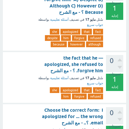
تصويتات
Although C) However D)
1
Because ؟ - مع الشرح
إجابة
مايو 17
سُئل
في تصنيف
أسئلة تعليمية
بواسطة
جواب سريع
she
apologized
that
fact
despite
him
forgive
refused
because
however
although
— the fact that he
0
apologized, she refused to
forgive him. ؟ - مع الشرح
تصويتات
1
مايو 17
سُئل
في تصنيف
أسئلة تعليمية
بواسطة
جواب سريع
إجابة
she
apologized
that
fact
him
forgive
refused
Choose the correct form: I
0
apologized for ... the wrong
email. ؟.. - مع الشرح
تصويتات