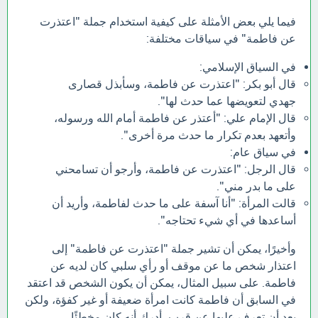
فيما يلي بعض الأمثلة على كيفية استخدام جملة "اعتذرت
عن فاطمة" في سياقات مختلفة:
في السياق الإسلامي:
قال أبو بكر: "اعتذرت عن فاطمة، وسأبذل قصارى
جهدي لتعويضها عما حدث لها".
قال الإمام علي: "أعتذر عن فاطمة أمام الله ورسوله،
وأتعهد بعدم تكرار ما حدث مرة أخرى".
في سياق عام:
قال الرجل: "اعتذرت عن فاطمة، وأرجو أن تسامحني
على ما بدر مني".
قالت المرأة: "أنا آسفة على ما حدث لفاطمة، وأريد أن
أساعدها في أي شيء تحتاجه".
وأخيرًا، يمكن أن تشير جملة "اعتذرت عن فاطمة" إلى
اعتذار شخص ما عن موقف أو رأي سلبي كان لديه عن
فاطمة. على سبيل المثال، يمكن أن يكون الشخص قد اعتقد
في السابق أن فاطمة كانت امرأة ضعيفة أو غير كفؤة، ولكن
بعد أن تعرف عليها عن قرب، أدرك أنه كان مخطئًا.