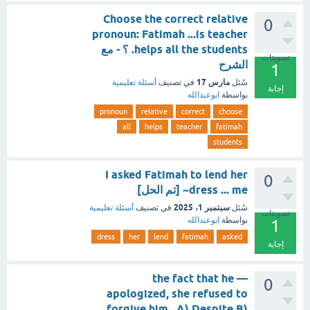
Choose the correct relative
0
pronoun: Fatimah ...is teacher
helps all the students. ؟ - مع
تصويتات
الشرح
1
مارس 17
سُئل
في تصنيف
أسئلة تعليمية
إجابة
بواسطة
ابوعبدالله
pronoun
relative
correct
choose
all
helps
teacher
fatimah
students
I asked Fatimah to lend her
0
dress ... me~ [تم الحل]
سبتمبر 1، 2025
سُئل
في تصنيف
أسئلة تعليمية
تصويتات
بواسطة
ابوعبدالله
1
dress
her
lend
fatimah
asked
إجابة
— the fact that he
0
apologized, she refused to
forgive him. A) Despite B)