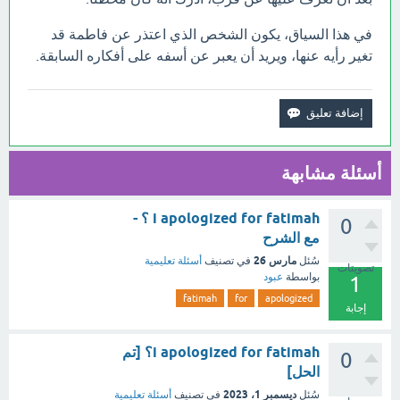
في هذا السياق، يكون الشخص الذي اعتذر عن فاطمة قد
تغير رأيه عنها، ويريد أن يعبر عن أسفه على أفكاره السابقة.
أسئلة مشابهة
i apologized for fatimah ؟ -
0
مع الشرح
مارس 26
سُئل
في تصنيف
أسئلة تعليمية
تصويتات
بواسطة
عبود
1
fatimah
for
apologized
إجابة
i apologized for fatimah؟ [تم
0
الحل]
ديسمبر 1، 2023
سُئل
في تصنيف
أسئلة تعليمية