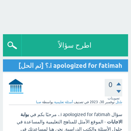
اطرح سؤالاً
i apologized for fatimah.؟ [تم الحل]
0
تصويتات
سُئل
نوفمبر 30، 2023
في تصنيف
أسئلة تعليمية
بواسطة
صبا
سؤال i apologized for fatimah.، مرحبًا بكم في
بوابة
الاجابات
- الموقع الأمثل للمناهج التعليمية والمساعدة في
حلول الأسئلة والكتب الدراسية. نحن هنا لمساعدتك في