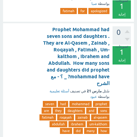
تصويتات
بواسطة
صبا
1
fatimah
for
apologized
إجابة
Prophet Mohammad had
0
seven sons and daughters .
They are Al-Qasem , Zainab ,
تصويتات
Roqayah , Fatimah , Um-
1
kalthom , Ibrahem and
إجابة
Abdullah. How many sons
and daughters did prophet
mohammad have? _ ؟ - مع
الشرح
مارس 21
سُئل
في تصنيف
أسئلة تعليمية
بواسطة
عبود
seven
had
mohammad
prophet
are
they
daughters
and
sons
fatimah
roqayah
zainab
al-qasem
abdullah
ibrahem
um-kalthom
have
did
many
how