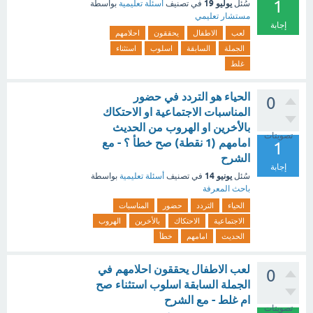
1
يوليو 19
سُئل
في تصنيف
أسئلة تعليمية
بواسطة
مستشار تعليمي
إجابة
لعب
الاطفال
يحققون
احلامهم
الجملة
السابقة
اسلوب
استثناء
غلط
الحياء هو التردد في حضور
0
المناسبات الاجتماعية او الاحتكاك
بالأخرين او الهروب من الحديث
تصويتات
امامهم (1 نقطة) صح خطأ ؟ - مع
1
الشرح
إجابة
يونيو 14
سُئل
في تصنيف
أسئلة تعليمية
بواسطة
باحث المعرفة
الحياء
التردد
حضور
المناسبات
الاجتماعية
الاحتكاك
بالأخرين
الهروب
الحديث
امامهم
خطأ
لعب الاطفال يحققون احلامهم في
0
الجملة السابقة اسلوب استثناء صح
ام غلط - مع الشرح
تصويتات