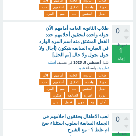
طلاب
الثانوية
العامه
امامهم
الآن
جولة
واحدة
لتحقيق
احلامهم
حدد
الفعل
المشتق
منه
اسم
المرة
طلاب الثانويه العامه أمامهم الآن
0
جولة واحده لتحقيق أحلامهم حدد
الفعل المشتق منه اسم المره الوارد
تصويتات
في العباره السابقه هيكون (أجال ولا
1
جول تجول ولا جال [تم الحل]
إجابة
أغسطس 8، 2025
سُئل
في تصنيف
أسئلة
تعليمية
بواسطة
عبود
طلاب
الثانويه
العامه
أمامهم
الآن
جولة
واحده
لتحقيق
أحلامهم
حدد
الفعل
المشتق
منه
اسم
المره
الوارد
العباره
السابقه
هيكون
أجال
ولا
جول
تجول
جال
لعب الاطفال يحققون احلامهم في
0
الجملة السابقة اسلوب استثناء صح
ام غلط ؟ - مع الشرح
تصويتات