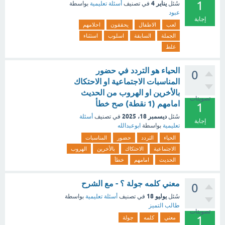
1
يناير 4
سُئل
في تصنيف
أسئلة تعليمية
بواسطة
عبود
إجابة
لعب
الاطفال
يحققون
احلامهم
الجملة
السابقة
اسلوب
استثناء
غلط
الحياء هو التردد في حضور
0
المناسبات الاجتماعية او الاحتكاك
بالأخرين او الهروب من الحديث
تصويتات
امامهم (1 نقطة) صح خطأ
1
ديسمبر 18، 2025
سُئل
في تصنيف
أسئلة
إجابة
تعليمية
بواسطة
ابوعبدالله
الحياء
التردد
حضور
المناسبات
الاجتماعية
الاحتكاك
بالأخرين
الهروب
الحديث
امامهم
خطأ
معني كلمه جولة ؟ - مع الشرح
0
يوليو 18
سُئل
في تصنيف
أسئلة تعليمية
بواسطة
طالب التميز
تصويتات
1
معني
كلمه
جولة