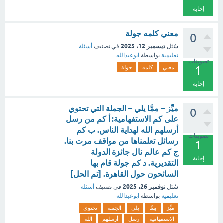
إجابة
معني كلمه جولة
0
ديسمبر 12، 2025
سُئل
في تصنيف
أسئلة
تعليمية
بواسطة
ابوعبدالله
تصويتات
1
معني
كلمه
جولة
إجابة
ميِّز – مِمَّا يلي – الجملة التي تحتوي
0
على كم الاستفهامية: أ كم من رسل
أرسلهم الله لهداية الناس. ب كم
تصويتات
رسائل تعلمناها من مواقف مرت بنا.
1
ج كم عالم نال جائزة الدولة
إجابة
التقديرية. د كم جولة قام بها
السائحون حول القاهرة. [تم الحل]
نوفمبر 26، 2025
سُئل
في تصنيف
أسئلة
تعليمية
بواسطة
ابوعبدالله
ميِّز
مِمَّا
يلي
الجملة
تحتوي
الاستفهامية
رسل
أرسلهم
الله