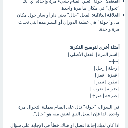
المعنى:
"جولة" تعني القيام بشيء مرة واحدة، أي أنك
"تجول" في مكان ما مرة واحدة.
العلاقة الدلالية:
الفعل "جال" يعني دار أو سار حول مكان
ما، و"جولة" هي عملية الدوران أو السير هذه التي تحدث
مرة واحدة.
أمثلة أخرى لتوضيح الفكرة:
| اسم المرة | الفعل الأصلي |
|---|---|
| رحلة | رحل |
| قفزة | قفز |
| نظرة | نظر |
| ضربة | ضرب |
| صرخة | صرخ |
في السؤال، "جولة" تدل على القيام بعملية التجوال مرة
واحدة، لذا فإن الفعل الذي اشتق منه هو "جال".
اذا كان لديك إجابة افضل او هناك خطأ في الإجابة علي سؤال