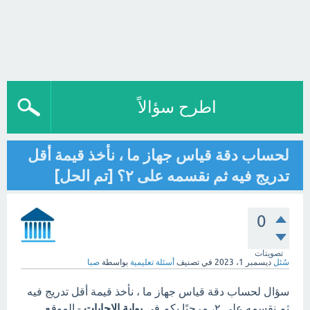
اطرح سؤالاً
لحساب دقة قياس جهاز ما ، نأخذ قيمة أقل
تدريج فيه ثم نقسمه على ٢؟ [تم الحل]
0
تصويتات
سُئل
ديسمبر 1، 2023
في تصنيف
أسئلة تعليمية
بواسطة
صبا
سؤال لحساب دقة قياس جهاز ما ، نأخذ قيمة أقل تدريج فيه
ثم نقسمه على ٢، مرحبًا بكم في
بوابة الاجابات
- الموقع