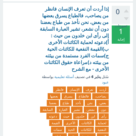
إذا أردت أن تعرف الإنسان فانظر
0
من يصاحب، فالطباع يسرق بعضها
من بعض، نحن نأخذ من طباع بعضنا
تصويتات
دون أن نشعر، تشير العبارة السابقة
1
إلى رأى ابن خلدون من حيث :
إجابة
أ)دعوته لحماية الكائنات الأخرى
ب)القيمة النفعية للكائنات الحية
ج)سمات الفرد مستمدة من بيئته
من بيئته د)مراعاة حقوق الكائنات
الأخرى - مع الشرح
يناير 6
سُئل
في تصنيف
أسئلة تعليمية
بواسطة
عبود
أردت
تعرف
الإنسان
فانظر
يصاحب،
فالطباع
يسرق
بعضها
بعض،
نحن
نأخذ
طباع
بعضنا
دون
نشعر،
تشير
العبارة
السابقة
رأى
ابن
خلدون
حيث
دعوته
لحماية
الكائنات
الأخرى
القيمة
النفعية
للكائنات
الحية
سمات