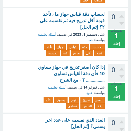
صواب
خطأ
لحساب دقة قياس جهاز ما ، نأخذ
0
قيمة أقل تدريج فيه ثم نقسمه على
٢؟ [تم الحل]
تصويتات
1
ديسمبر 1، 2023
سُئل
في تصنيف
أسئلة تعليمية
بواسطة
صبا
إجابة
لحساب
دقة
قياس
جهاز
نأخذ
قيمة
أقل
تدريج
فيه
نقسمه
إذا كان أصغر تدريج في جهاز يساوي
0
10 فأن دقة القياس تساوي
................ ؟ - مع الشرح
تصويتات
1
فبراير 14
سُئل
في تصنيف
أسئلة تعليمية
بواسطة
عبود
إجابة
أصغر
تدريج
جهاز
يساوي
فأن
دقة
القياس
تساوي
العدد الذي نقسمه على عدد اخر
0
يسمى؟ [تم الحل]