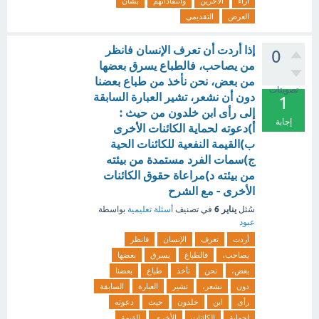
آراء
الآخرين
وانتقاداتهم
بشأن
العرض
التقديمي
إذا أردت أن تعرف الإنسان فانظر
0
من يصاحب، فالطباع يسرق بعضها
من بعض، نحن نأخذ من طباع بعضنا
تصويتات
دون أن نشعر، تشير العبارة السابقة
1
إلى رأى ابن خلدون من حيث :
إجابة
أ)دعوته لحماية الكائنات الأخرى
ب)القيمة النفعية للكائنات الحية
ج)سمات الفرد مستمدة من بيئته
من بيئته د)مراعاة حقوق الكائنات
الأخرى - مع الشرح
يناير 6
سُئل
في تصنيف
أسئلة تعليمية
بواسطة
عبود
أردت
تعرف
الإنسان
فانظر
يصاحب،
فالطباع
يسرق
بعضها
بعض،
نحن
نأخذ
طباع
بعضنا
دون
نشعر،
تشير
العبارة
السابقة
رأى
ابن
خلدون
حيث
دعوته
لحماية
الكائنات
الأخرى
القيمة