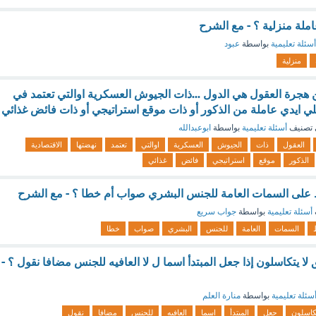
ملة منزلية ؟ - مع الشرح
أسئلة تعليمية
بواسطة
عبود
منزلية
ن هجرة العقول هي الدول ...ذات الجيوش العسكرية اوالتي تعتمد في
علي ايدي عاملة من الذكور أو ذات موقع استراتيجي أو ذات فائض غذائي
تصنيف
أسئلة تعليمية
بواسطة
ابوعبدالله
العقول
ذات
الجيوش
العسكرية
اوالتي
تعتمد
نهضتها
الاقتصادية
الذكور
موقع
استراتيجي
فائض
غذائي
ظ على السمات العامة للجنس البشري صواب أم خطا ؟ - مع الشرح
أسئلة تعليمية
بواسطة
جواب سريع
السمات
العامة
للجنس
البشري
صواب
خطا
 لا يتكاسلون إذا جعل المبتدأ اسما ل لا العافيه للجنس مضافا نقول ؟ -
سئلة تعليمية
بواسطة
منارة العلم
كاسلون
جعل
المبتدأ
اسما
العافيه
للجنس
مضافا
نقول