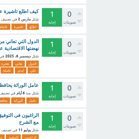
كيف اطلع تاشيرة عا
1
0
مارس 2
سُئل
في تصنيف
تصويتات
إجابة
اطلع
تاشيرة
عاملة
الدول التي تعاني م
1
0
نهضتها الاقتصادية 
تصويتات
إجابة
ديسمبر 6، 2025
سُئل
في 
الدول
تعاني
هجرة
علي
ايدي
عاملة
عامل الوراثة يحاف
1
0
6 أيام
سُئل
منذ
في تصنيف
تصويتات
إجابة
عامل
الوراثة
يحافظ
الراغبون فى التوفيق
1
0
مع الشرح
تصويتات
إجابة
يوليو 11
سُئل
في تصنيف
أ
الراغبون
التوفيق
يت