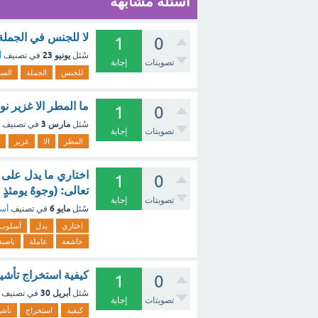
أسئلة مشابهة
لا للجنس في الجملة
1
0
يونيو 23
سُئل
في تصنيف
أ
تصويتات
إجابة
للجنس
الجملة
السا
ما المطر الا غزير نوع
1
0
مارس 3
سُئل
في تصنيف
تصويتات
إجابة
المطر
الا
غزير
اختاري ما يدل على 
1
0
تعالى: (وجوهٌ يومئذ
تصويتات
إجابة
مايو 6
سُئل
في تصنيف
أسئ
اختاري
يدل
أسلوب
خاشعة
عاملة
ناصبة
كيفية استخراج تأشي
1
0
أبريل 30
سُئل
في تصنيف
تصويتات
إجابة
كيفية
استخراج
تأشي