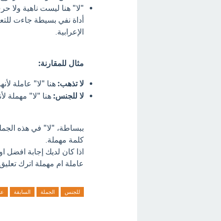
"لا" هنا ليست ناهية ولا 
أداة نفي بسيطة جاءت للتعبي
الإعرابية.
مثال للمقارنة:
لا تذهب:
هنا "لا" عاملة لأنه
لا للجنس:
هنا "لا" مهملة لأ
ببساطة، "لا" في هذه الجم
كلمة مهملة.
اذا كان لديك إجابة افضل ا
عاملة ام مهملة اترك تعليق 
للجنس
الجملة
السابقة
عا