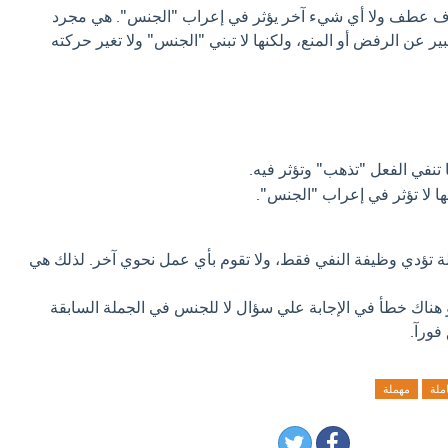
حرف عطف ولا أي شيء آخر يؤثر في إعراب "الجنس". هي مجرد
ر عن الرفض أو المنع، ولكنها لا تبني "الجنس" ولا تغير حركته
ا تنفي الفعل "تذهب" وتؤثر فيه.
نها لا تؤثر في إعراب "الجنس".
لة تؤدي وظيفة النفي فقط، ولا تقوم بأي عمل نحوي آخر. لذلك هي
و هناك خطأ في الإجابة علي سؤال لا للجنس في الجملة السابقة
فورآ.
ملة
مهملة