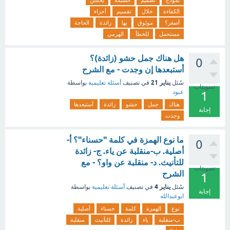
نموذج
تصميم
الشبكة
يحسّن
الكفاءة
خلال
تقسيم
أجزاء
أصغر؟
موثوق
بها
زائدة
الحاجة
مستحمل
للخطأ
الهرمي
هل هناك جمل حشو (زائدة)؟
0
أستبعدها إن وجدت - مع الشرح
يناير 21
سُئل
في تصنيف
أسئلة تعليمية
بواسطة
تصويتات
عبود
1
هناك
جمل
حشو
زائدة
أستبعدها
إجابة
وجدت
ما نوع الهمزة في كلمة "حسناء"؟ أ-
0
أصلية. ب-منقلبة عن ياء. ج- زائدة
للتأنيث. د- منقلبة عن واو؟ - مع
تصويتات
الشرح
1
يناير 4
سُئل
في تصنيف
أسئلة تعليمية
بواسطة
إجابة
ابوعبدالله
نوع
الهمزة
كلمة
حسناء
أصلية
ب-منقلبة
ياء
زائدة
للتأنيث
منقلبة