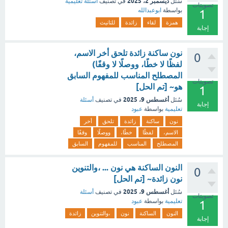
ديسمبر 2، 2025
سُئل
في تصنيف
أسئلة تعليمية
تصويتات
بواسطة
ابوعبدالله
1
همزة
لقاء
زائدة
للتانيث
إجابة
نون ساكنة زائدة تلحق أخر الاسم،
0
لفظًا لا خطًا، ووصلًا لا وقفًا)
المصطلح المناسب للمفهوم السابق
تصويتات
هو~ [تم الحل]
1
أغسطس 9، 2025
سُئل
في تصنيف
أسئلة
إجابة
تعليمية
بواسطة
عبود
نون
ساكنة
زائدة
تلحق
أخر
الاسم،
لفظًا
خطًا،
ووصلًا
وقفًا
المصطلح
المناسب
للمفهوم
السابق
النون الساكنة هي نون ... ،والتنوين
0
نون زائدة~ [تم الحل]
أغسطس 9، 2025
سُئل
في تصنيف
أسئلة
تصويتات
تعليمية
بواسطة
عبود
1
النون
الساكنة
نون
،والتنوين
زائدة
إجابة