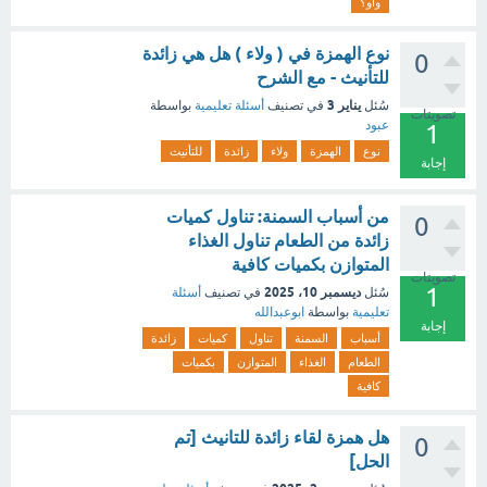
واو؟
نوع الهمزة في ( ولاء ) هل هي زائدة
0
للتأنيث - مع الشرح
يناير 3
سُئل
في تصنيف
أسئلة تعليمية
بواسطة
تصويتات
عبود
1
نوع
الهمزة
ولاء
زائدة
للتأنيث
إجابة
من أسباب السمنة: تناول كميات
0
زائدة من الطعام تناول الغذاء
المتوازن بكميات كافية
تصويتات
1
ديسمبر 10، 2025
سُئل
في تصنيف
أسئلة
تعليمية
بواسطة
ابوعبدالله
إجابة
أسباب
السمنة
تناول
كميات
زائدة
الطعام
الغذاء
المتوازن
بكميات
كافية
هل همزة لقاء زائدة للتانيث [تم
0
الحل]