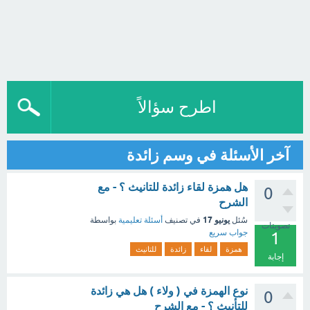
اطرح سؤالاً
آخر الأسئلة في وسم زائدة
هل همزة لقاء زائدة للتانيث ؟ - مع
0
الشرح
يونيو 17
سُئل
في تصنيف
أسئلة تعليمية
بواسطة
تصويتات
جواب سريع
1
همزة
لقاء
زائدة
للتانيث
إجابة
نوع الهمزة في ( ولاء ) هل هي زائدة
0
للتأنيث ؟ - مع الشرح