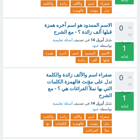
إجابة
صفراء
اسم
والألف
زائدة
والكلمة
تدل
مؤنث
فالهمزة
الاسم الممدود هو اسم آخره همزة
0
قبلها ألف زائدة ؟ - مع الشرح
أبريل 14
سُئل
في تصنيف
أسئلة تعليمية
تصويتات
بواسطة
عبود
1
الاسم
الممدود
اسم
آخره
همزة
إجابة
قبلها
ألف
زائدة
صفراء اسم والألف زائدة والكلمة
0
تدل على مؤنث فالهمزة الكلمات
التي بها نملأ الفراغات هي ؟ - مع
تصويتات
الشرح
1
أبريل 14
سُئل
في تصنيف
أسئلة تعليمية
إجابة
بواسطة
عبود
صفراء
اسم
والألف
زائدة
والكلمة
تدل
مؤنث
فالهمزة
الكلمات
بها
نملأ
الفراغات