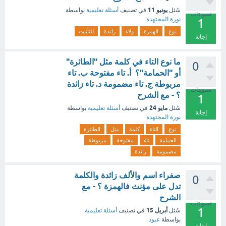
يونيو 11
سُئل
في تصنيف
أسئلة تعليمية
بواسطة
تصويتات
نورة المجتهدة
1
نوع
الهمزة
ولاء
زائدة
للتأنيث
إجابة
ما نوع التاء في كلمة مثل "الطائرة"
0
أو "الحمامة"؟ أ. تاء مفتوحة ب. تاء
مربوطة ج. تاء مضمومة د. تاء زائدة
تصويتات
؟ - مع الشرح
1
مايو 24
سُئل
في تصنيف
أسئلة تعليمية
بواسطة
إجابة
نورة المجتهدة
نوع
التاء
كلمة
مثل
الطائرة
الحمامة
تاء
مفتوحة
مربوطة
مضمومة
زائدة
صفراء اسم والألف زائدة والكلمة
0
تدل على مؤنث فالهمزة ؟ - مع
الشرح
تصويتات
1
أبريل 15
سُئل
في تصنيف
أسئلة تعليمية
بواسطة
عبود