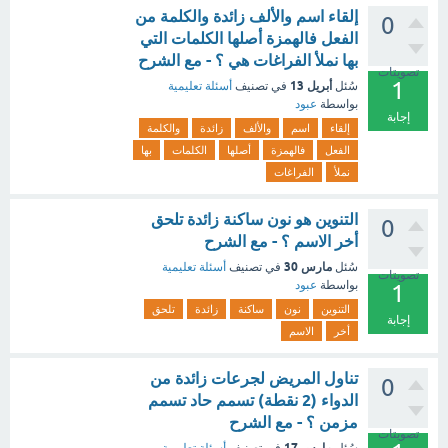
إلقاء اسم والألف زائدة والكلمة من
0
الفعل فالهمزة أصلها الكلمات التي
بها نملأ الفراغات هي ؟ - مع الشرح
تصويتات
1
أبريل 13
سُئل
في تصنيف
أسئلة تعليمية
بواسطة
عبود
إجابة
إلقاء
اسم
والألف
زائدة
والكلمة
الفعل
فالهمزة
أصلها
الكلمات
بها
نملأ
الفراغات
التنوين هو نون ساكنة زائدة تلحق
0
أخر الاسم ؟ - مع الشرح
مارس 30
سُئل
في تصنيف
أسئلة تعليمية
تصويتات
بواسطة
عبود
1
التنوين
نون
ساكنة
زائدة
تلحق
إجابة
أخر
الاسم
تناول المريض لجرعات زائدة من
0
الدواء (2 نقطة) تسمم حاد تسمم
مزمن ؟ - مع الشرح
تصويتات
مارس 17