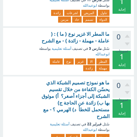
1
سُئل
في تصنيف
أسئلة تعليمية
بواسطة
ابوعبدالله
إجابة
تناول
المريض
لجرعات
زائدة
الدواء
تسمم
حاد
مزمن
ما المطر الا غزير نوع ( ما ) : (
0
عاملة - مهملة - زائدة ) - مع الشرح
مارس 3
سُئل
في تصنيف
أسئلة تعليمية
بواسطة
تصويتات
ابوعبدالله
1
المطر
الا
غزير
نوع
عاملة
إجابة
مهملة
زائدة
ما هو نموذج تصميم الشبكة الذي
0
يحسّن الكفاءة من خلال تقسيم
الشبكة إلى أجزاء أصغر؟ أ) موثوق
تصويتات
بها ب) زائدة عن الحاجة ج)
1
مستحمل للخطأ د) الهرمي ؟ - مع
إجابة
الشرح
فبراير 22
سُئل
في تصنيف
أسئلة تعليمية
بواسطة
ابوعبدالله