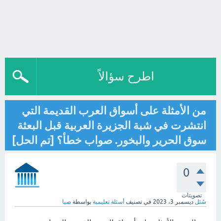
اطرح سؤالاً
من الأمثلة على أسواق العرب القديمة التي
انتشرت في شبة الجزيرة العربية قبل البعثة
سوق الحرير والبخور. صواب خطأ؟ [تم الحل]
0
تصويتات
سُئل
ديسمبر 3، 2023
في تصنيف
أسئلة تعليمية
بواسطة
صبا