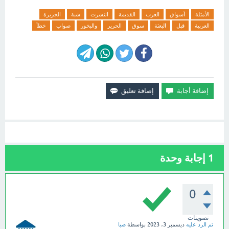
الأمثلة
أسواق
العرب
القديمة
انتشرت
شبة
الجزيرة
العربية
قبل
البعثة
سوق
الحرير
والبخور
صواب
خطأ
1
إجابة وحدة
0
تصويتات
تم الرد عليه
ديسمبر 3، 2023
بواسطة
صبا