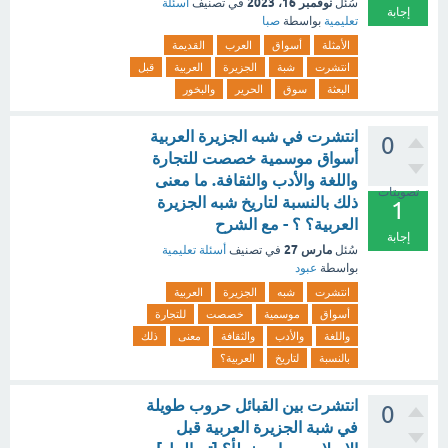
نوفمبر 16، 2023
سُئل
في تصنيف
أسئلة
إجابة
تعليمية
بواسطة
صبا
الأمثلة
أسواق
العرب
القديمة
انتشرت
شبة
الجزيرة
العربية
قبل
البعثة
سوق
الحرير
والبخور
انتشرت في شبه الجزيرة العربية
0
أسواق موسمية خصصت للتجارة
واللغة والأدب والثقافة. ما معنى
تصويتات
ذلك بالنسبة لتاريخ شبه الجزيرة
1
العربية؟ ؟ - مع الشرح
إجابة
مارس 27
سُئل
في تصنيف
أسئلة تعليمية
بواسطة
عبود
انتشرت
شبه
الجزيرة
العربية
أسواق
موسمية
خصصت
للتجارة
واللغة
والأدب
والثقافة
معنى
ذلك
بالنسبة
لتاريخ
العربية؟
انتشرت بين القبائل حروب طويلة
0
في شبة الجزيرة العربية قبل