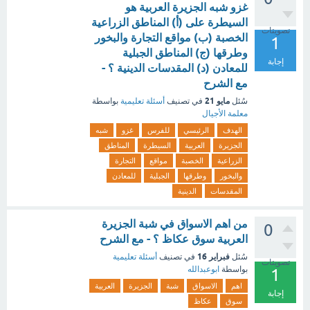
غزو شبه الجزيرة العربية هو
السيطرة على (أ) المناطق الزراعية
تصويتات
الخصبة (ب) مواقع التجارة والبخور
1
وطرقها (ج) المناطق الجبلية
إجابة
للمعادن (د) المقدسات الدينية ؟ -
مع الشرح
مايو 21
سُئل
في تصنيف
أسئلة تعليمية
بواسطة
معلمة الأجيال
الهدف
الرئيسي
للفرس
غزو
شبه
الجزيرة
العربية
السيطرة
المناطق
الزراعية
الخصبة
مواقع
التجارة
والبخور
وطرقها
الجبلية
للمعادن
المقدسات
الدينية
من اهم الاسواق في شبة الجزيرة
0
العربية سوق عكاظ ؟ - مع الشرح
فبراير 16
سُئل
في تصنيف
أسئلة تعليمية
تصويتات
بواسطة
ابوعبدالله
1
اهم
الاسواق
شبة
الجزيرة
العربية
إجابة
سوق
عكاظ