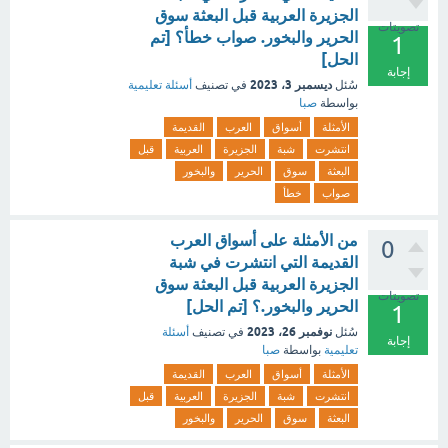
الجزيرة العربية قبل البعثة سوق
تصويتات
الحرير والبخور. صواب خطأ؟ [تم
1
الحل]
إجابة
ديسمبر 3، 2023
سُئل
في تصنيف
أسئلة تعليمية
بواسطة
صبا
الأمثلة
أسواق
العرب
القديمة
انتشرت
شبة
الجزيرة
العربية
قبل
البعثة
سوق
الحرير
والبخور
صواب
خطأ
من الأمثلة على أسواق العرب
0
القديمة التي انتشرت في شبة
الجزيرة العربية قبل البعثة سوق
تصويتات
الحرير والبخور.؟ [تم الحل]
1
نوفمبر 26، 2023
سُئل
في تصنيف
أسئلة
إجابة
تعليمية
بواسطة
صبا
الأمثلة
أسواق
العرب
القديمة
انتشرت
شبة
الجزيرة
العربية
قبل
البعثة
سوق
الحرير
والبخور