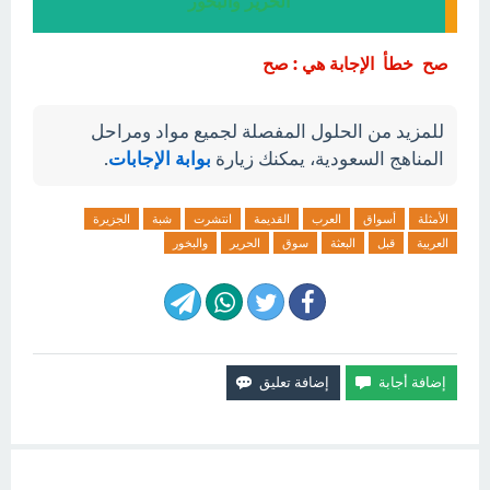
الحرير والبخور
صح خطأ الإجابة هي : صح
للمزيد من الحلول المفصلة لجميع مواد ومراحل
المناهج السعودية، يمكنك زيارة
بوابة الإجابات
.
الأمثلة
أسواق
العرب
القديمة
انتشرت
شبة
الجزيرة
العربية
قبل
البعثة
سوق
الحرير
والبخور