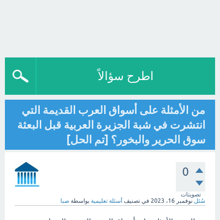
اطرح سؤالاً
من الأمثلة على أسواق العرب القديمة التي
انتشرت في شبة الجزيرة العربية قبل البعثة
سوق الحرير والبخور؟ [تم الحل]
0
تصويتات
سُئل
نوفمبر 16، 2023
في تصنيف
أسئلة تعليمية
بواسطة
صبا