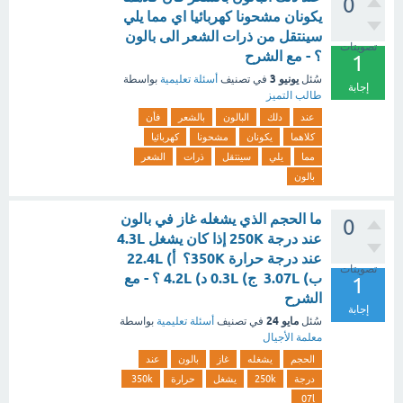
0
يكونان مشحونا كهربائيا اي مما يلي
سينتقل من ذرات الشعر الى بالون
تصويتات
؟ - مع الشرح
1
يونيو 3
سُئل
في تصنيف
أسئلة تعليمية
بواسطة
إجابة
طالب التميز
عند
دلك
البالون
بالشعر
فأن
كلاهما
يكونان
مشحونا
كهربائيا
مما
يلي
سينتقل
ذرات
الشعر
بالون
ما الحجم الذي يشغله غاز في بالون
0
عند درجة 250K إذا كان يشغل 4.3L
عند درجة حرارة 350K؟ أ) 22.4L
تصويتات
ب) 3.07L ج) 0.3L د) 4.2L ؟ - مع
1
الشرح
إجابة
مايو 24
سُئل
في تصنيف
أسئلة تعليمية
بواسطة
معلمة الأجيال
الحجم
يشغله
غاز
بالون
عند
درجة
250k
يشغل
حرارة
350k
07l