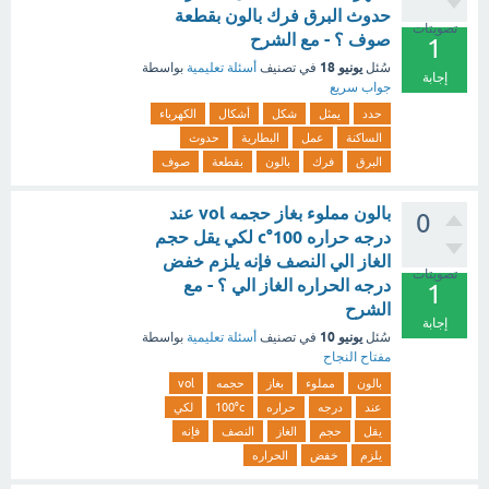
حدوث البرق فرك بالون بقطعة
تصويتات
صوف ؟ - مع الشرح
1
يونيو 18
سُئل
في تصنيف
أسئلة تعليمية
بواسطة
إجابة
جواب سريع
حدد
يمثل
شكل
أشكال
الكهرباء
الساكنة
عمل
البطارية
حدوث
البرق
فرك
بالون
بقطعة
صوف
بالون مملوء بغاز حجمه vol عند
0
درجه حراره 100°c لكي يقل حجم
الغاز الي النصف فإنه يلزم خفض
تصويتات
درجه الحراره الغاز الي ؟ - مع
1
الشرح
إجابة
يونيو 10
سُئل
في تصنيف
أسئلة تعليمية
بواسطة
مفتاح النجاح
بالون
مملوء
بغاز
حجمه
vol
عند
درجه
حراره
100°c
لكي
يقل
حجم
الغاز
النصف
فإنه
يلزم
خفض
الحراره