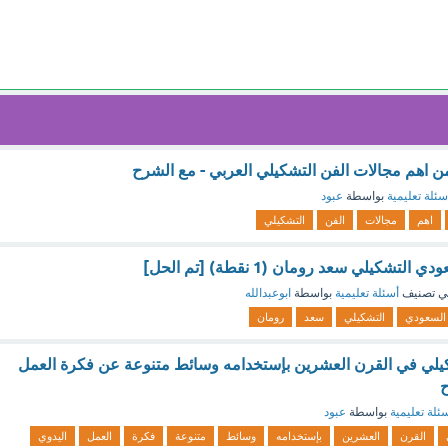
من اهم مجالات الفن التشكيلي العربي - مع الشرح
سئلة تعليمية
بواسطة
عبود
اهم
مجالات
الفن
التشكيلي
تشكيلي سعد رومان (1 نقطة) [تم الحل]
ي تصنيف
أسئلة تعليمية
بواسطة
ابوعبدالله
السعودي
التشكيلي
سعد
رومان
كيلي في القرن العشرين بإستخدامه وسائط متنوعة عن فكرة العمل
ح
ئلة تعليمية
بواسطة
عبود
القرن
العشرين
بإستخدامه
وسائط
متنوعة
فكرة
العمل
اليدوي