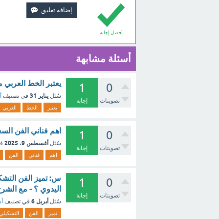
أفضل إجابة
أسئلة مشابهة
يعتبر الخط العربي 
1
0
يناير 31
سُئل
في تصنيف
أ
تصويتات
إجابة
يعتبر
الخط
العربي
اهم فناني الفن السعودي ال
1
0
أغسطس 9، 2025
سُئل
ف
تصويتات
إجابة
اهم
فناني
الفن
س: تميز الفن التش
1
0
اليدوي ؟ - مع الشر
تصويتات
إجابة
أبريل 6
سُئل
في تصنيف
أس
تميز
الفن
التشكيلي