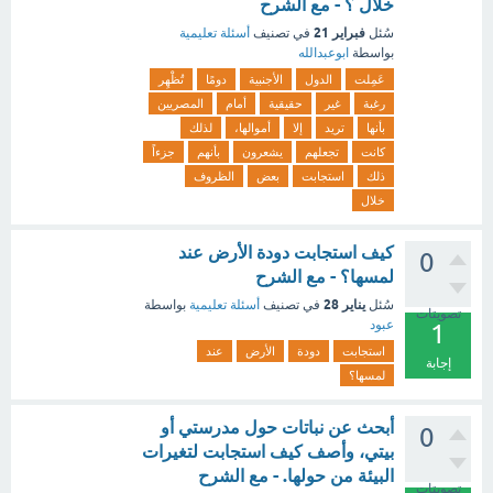
خلال ؟ - مع الشرح
فبراير 21
سُئل
في تصنيف
أسئلة تعليمية
بواسطة
ابوعبدالله
عَمِلت
الدول
الأجنبية
دومًا
تُظْهِر
رغبة
غير
حقيقية
أمام
المصريين
بأنها
تريد
إلا
أموالها،
لذلك
كانت
تجعلهم
يشعرون
بأنهم
جزءاً
ذلك
استجابت
بعض
الظروف
خلال
كيف استجابت دودة الأرض عند
0
لمسها؟ - مع الشرح
يناير 28
سُئل
في تصنيف
أسئلة تعليمية
بواسطة
تصويتات
عبود
1
استجابت
دودة
الأرض
عند
إجابة
لمسها؟
أبحث عن نباتات حول مدرستي أو
0
بيتي، وأصف كيف استجابت لتغيرات
البيئة من حولها. - مع الشرح
تصويتات