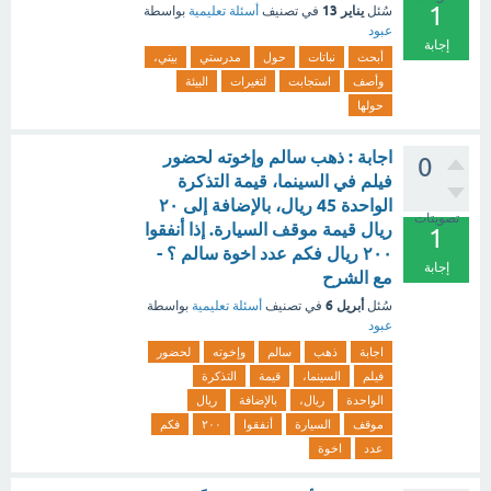
1
يناير 13
سُئل
في تصنيف
أسئلة تعليمية
بواسطة
عبود
إجابة
أبحث
نباتات
حول
مدرستي
بيتي،
وأصف
استجابت
لتغيرات
البيئة
حولها
اجابة : ذهب سالم وإخوته لحضور
0
فيلم في السينما، قيمة التذكرة
الواحدة 45 ريال، بالإضافة إلى ٢٠
تصويتات
ريال قيمة موقف السيارة. إذا أنفقوا
1
٢٠٠ ريال فكم عدد اخوة سالم ؟ -
إجابة
مع الشرح
أبريل 6
سُئل
في تصنيف
أسئلة تعليمية
بواسطة
عبود
اجابة
ذهب
سالم
وإخوته
لحضور
فيلم
السينما،
قيمة
التذكرة
الواحدة
ريال،
بالإضافة
ريال
موقف
السيارة
أنفقوا
٢٠٠
فكم
عدد
اخوة