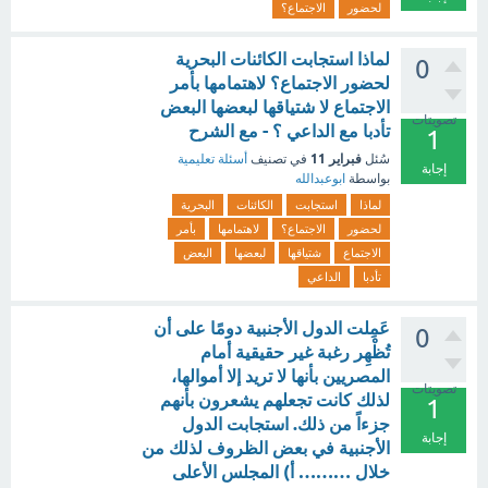
لحضور
الاجتماع؟
لماذا استجابت الكائنات البحرية
0
لحضور الاجتماع؟ لاهتمامها بأمر
الاجتماع لا شتياقها لبعضها البعض
تصويتات
تأدبا مع الداعي ؟ - مع الشرح
1
فبراير 11
سُئل
في تصنيف
أسئلة تعليمية
إجابة
بواسطة
ابوعبدالله
لماذا
استجابت
الكائنات
البحرية
لحضور
الاجتماع؟
لاهتمامها
بأمر
الاجتماع
شتياقها
لبعضها
البعض
تأدبا
الداعي
عَمِلت الدول الأجنبية دومًا على أن
0
تُظْهِر رغبة غير حقيقية أمام
المصريين بأنها لا تريد إلا أموالها،
تصويتات
لذلك كانت تجعلهم يشعرون بأنهم
1
جزءاً من ذلك. استجابت الدول
إجابة
الأجنبية في بعض الظروف لذلك من
خلال ……… أ) المجلس الأعلى