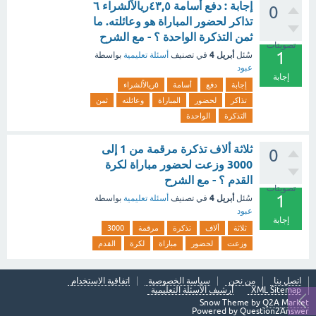
إجابة : دفع أسامة ٤٣,٥ريالاًلشراء ٦
0
تذاكر لحضور المباراة هو وعائلته. ما
ثمن التذكرة الواحدة ؟ - مع الشرح
تصويتات
1
أبريل 4
سُئل
في تصنيف
أسئلة تعليمية
بواسطة
عبود
إجابة
إجابة
دفع
أسامة
٥ريالاًلشراء
تذاكر
لحضور
المباراة
وعائلته
ثمن
التذكرة
الواحدة
ثلاثة ألاف تذكرة مرقمة من 1 إلى
0
3000 وزعت لحضور مباراة لكرة
القدم ؟ - مع الشرح
تصويتات
1
أبريل 4
سُئل
في تصنيف
أسئلة تعليمية
بواسطة
عبود
إجابة
ثلاثة
ألاف
تذكرة
مرقمة
3000
وزعت
لحضور
مباراة
لكرة
القدم
اتصل بنا
من نحن
سياسة الخصوصية
اتفاقية الاستخدام
XML Sitemap
أرشيف الأسئلة التعليمية
Snow Theme by
Q2A Market
Powered by
Question2Answer