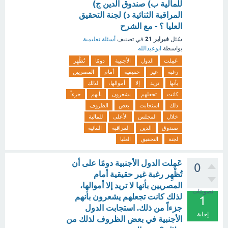
للمالية ب) صندوق الدين ج)
المراقبة الثنائية د) لجنة التحقيق
العليا ؟ - مع الشرح
فبراير 21
سُئل
في تصنيف
أسئلة تعليمية
بواسطة
ابوعبدالله
عَمِلت
الدول
الأجنبية
دومًا
تُظْهِر
رغبة
غير
حقيقية
أمام
المصريين
بأنها
تريد
إلا
أموالها،
لذلك
كانت
تجعلهم
يشعرون
بأنهم
جزءاً
ذلك
استجابت
بعض
الظروف
خلال
المجلس
الأعلى
للمالية
صندوق
الدين
المراقبة
الثنائية
لجنة
التحقيق
العليا
عَمِلت الدول الأجنبية دومًا على أن
0
تُظْهِر رغبة غير حقيقية أمام
المصريين بأنها لا تريد إلا أموالها،
تصويتات
لذلك كانت تجعلهم يشعرون بأنهم
1
جزءاً من ذلك. استجابت الدول
إجابة
الأجنبية في بعض الظروف لذلك من