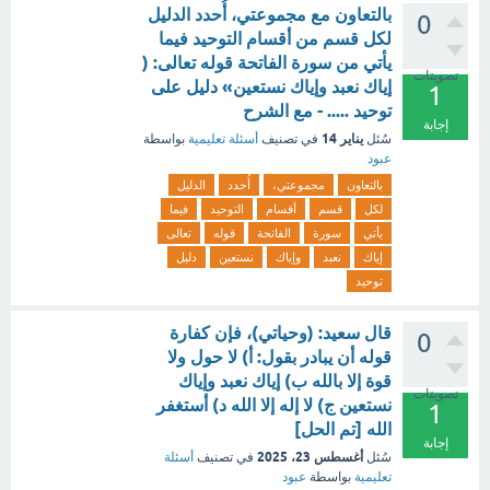
بالتعاون مع مجموعتي، أُحدد الدليل
0
لكل قسم من أقسام التوحيد فيما
يأتي من سورة الفاتحة قوله تعالى: (
تصويتات
إياك نعبد وإياك نستعين» دليل على
1
توحيد ..... - مع الشرح
إجابة
يناير 14
سُئل
في تصنيف
أسئلة تعليمية
بواسطة
عبود
بالتعاون
مجموعتي،
أُحدد
الدليل
لكل
قسم
أقسام
التوحيد
فيما
يأتي
سورة
الفاتحة
قوله
تعالى
إياك
نعبد
وإياك
نستعين
دليل
توحيد
قال سعيد: (وحياتي)، فإن كفارة
0
قوله أن يبادر بقول: أ) لا حول ولا
قوة إلا بالله ب) إياك نعبد وإياك
تصويتات
نستعين ج) لا إله إلا الله د) أستغفر
1
الله [تم الحل]
إجابة
أغسطس 23، 2025
سُئل
في تصنيف
أسئلة
تعليمية
بواسطة
عبود