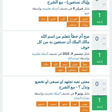
وإياك نستعين) - مع الشرح
فبراير 8
سُئل
في تصنيف
أسئلة تعليمية
بواسطة
تصويتات
عبود
1
اكمل
الفراغ
الآية
الاتيه
إياك
إجابة
وإياك
نستعين
صح أم خطأ نتعلم من اسم الله
0
مالك الملك أن نستعين به من كل
خوف
تصويتات
1
ديسمبر 9، 2025
سُئل
في تصنيف
أسئلة تعليمية
بواسطة
ابوعبدالله
إجابة
خطأ
نتعلم
اسم
الله
مالك
الملك
نستعين
خوف
معنى نعبد نجتهد او نسعى او نخضع
0
ونذل ؟ - مع الشرح
يونيو 9
سُئل
في تصنيف
أسئلة تعليمية
بواسطة
تصويتات
مفتاح النجاح
1
معنى
نعبد
نجتهد
نسعى
نخضع
إجابة
ونذل