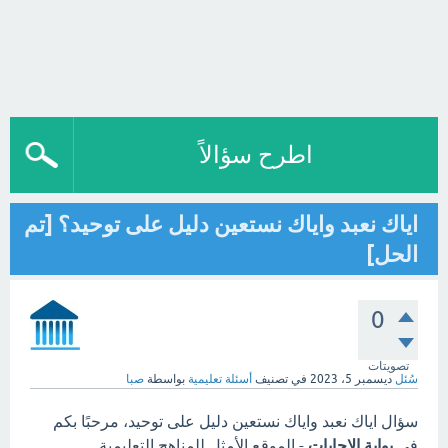
اطرح سؤالاً
اياك نعبد واياك نستعين دليل على توحيد؟ [تم
الحل]
0
تصويتات
سُئل
ديسمبر 5، 2023
في تصنيف
أسئلة تعليمية
بواسطة
صبا
سؤال اياك نعبد واياك نستعين دليل على توحيد، مرحبًا بكم
في
بوابة الاجابات
- الموقع الأمثل للمناهج التعليمية