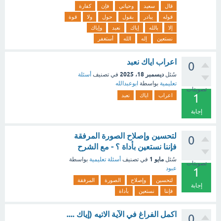
قال
سعيد
وحياتي
فإن
كفارة
قوله
يبادر
بقول
حول
ولا
قوة
إلا
بالله
إياك
نعبد
وإياك
نستعين
إله
الله
أستغفر
اعراب اياك نعبد
0
ديسمبر 18، 2025
سُئل
في تصنيف
أسئلة
تعليمية
بواسطة
ابوعبدالله
تصويتات
1
اعراب
اياك
نعبد
إجابة
لتحسين وإصلاح الصورة المرفقة
0
فإننا نستعين بأداة ؟ - مع الشرح
مايو 1
سُئل
في تصنيف
أسئلة تعليمية
بواسطة
تصويتات
عبود
1
لتحسين
وإصلاح
الصورة
المرفقة
إجابة
فإننا
نستعين
بأداة
اكمل الفراغ في الآية الاتيه (إياك ....
0