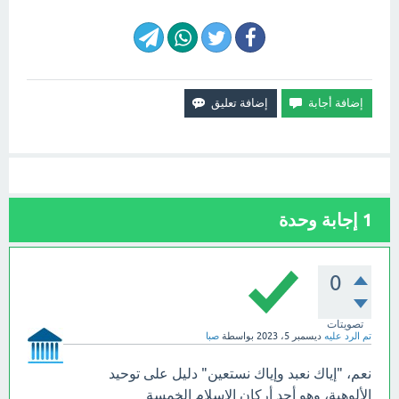
1
إجابة وحدة
0
تصويتات
تم الرد عليه
ديسمبر 5، 2023
بواسطة
صبا
نعم، "إياك نعبد وإياك نستعين" دليل على توحيد
الألوهية، وهو أحد أركان الإسلام الخمسة.