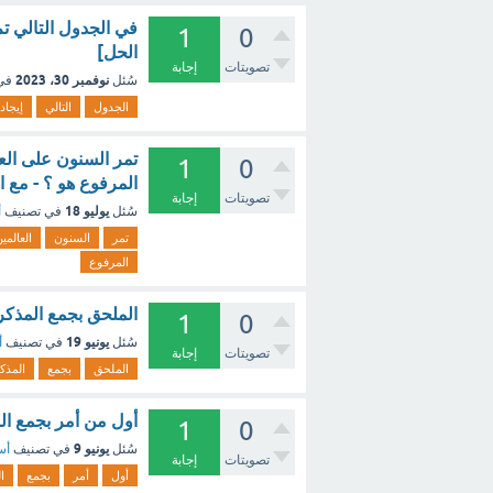
في الجدول التالي ت
1
0
الحل]
تصويتات
إجابة
نوفمبر 30، 2023
سُئل
في
الجدول
التالي
إيجاد
تمر السنون على العا
1
0
المرفوع هو ؟ - مع 
تصويتات
إجابة
يوليو 18
سُئل
في تصنيف
أ
تمر
السنون
العالمي
المرفوع
الملحق بجمع المذكر
1
0
يونيو 19
سُئل
في تصنيف
أ
تصويتات
إجابة
الملحق
بجمع
المذك
أول من أمر بجمع السن
1
0
يونيو 9
سُئل
في تصنيف
أس
تصويتات
إجابة
أول
أمر
بجمع
ا