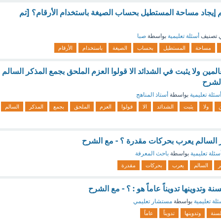
م إيجاد مساحة المستطيل بحساب الصيغة باستخدام الأرقام؟ [تم
 تصنيف
أسئلة تعليمية
بواسطة
صبا
مساحة
المستطيل
بحساب
الصيغة
باستخدام
الأرقام
لمين ولا يثبت في الشدائد الا قولوا العزم الملحق بجمع المذكر السالم
الشرح
سئلة تعليمية
بواسطة
أستاذ المناهج
ن
ولا
يثبت
الشدائد
الا
قولوا
العزم
الملحق
بجمع
المذكر
السالم
 السالم يعرب بحركات مقدرة ؟ - مع الشرح
سئلة تعليمية
بواسطة
باحث المعرفة
ر
السالم
يعرب
بحركات
مقدرة
ة وتدوينها تدويناً عاماً هو : ؟ - مع الشرح
ئلة تعليمية
بواسطة
مستشار تعليمي
لسنة
وتدوينها
تدويناً
عاماً