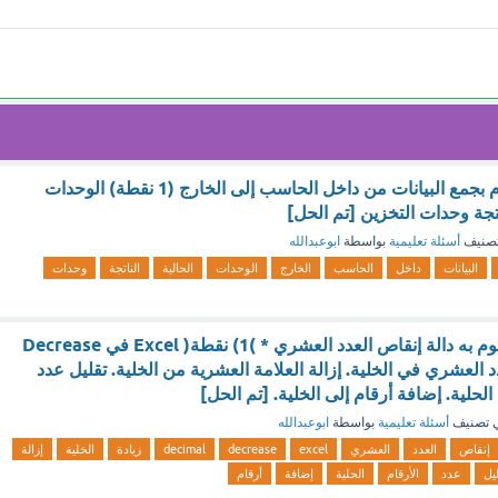
هي الوحدة التي تقوم بجمع البيانات من داخل الحاسب إلى الخارج (1 نقطة) الوحدات
اتجة وحدات التخزين [تم الحل]
صنيف
أسئلة تعليمية
بواسطة
ابوعبدالله
البيانات
داخل
الحاسب
الخارج
الوحدات
الحالية
الناتجة
وحدات
ما هو العمل الذي تقوم به دالة إنقاص العدد العشري * )1) نقطة( Excel في Decrease
دة العدد العشري في الخلية. إزالة العلامة العشرية من الخلية. تقليل عدد
لحلية. إضافة أرقام إلى الخلية. [تم الحل]
 تصنيف
أسئلة تعليمية
بواسطة
ابوعبدالله
إنقاص
العدد
العشري
excel
decrease
decimal
زيادة
الخلية
إزالة
يل
عدد
الأرقام
الحلية
إضافة
أرقام