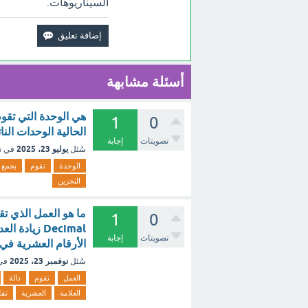
السيناريوهات.
أسئلة مشابهة
1
0
الحالية الوحدات الن
تصويتات
إجابة
يوليو 23، 2025
سُئل
في ت
الوحدة
تقوم
بجمع
التخزين
1
0
Decimal زيا
تصويتات
إجابة
الأرقام العشرية في ا
نوفمبر 23، 2025
سُئل
في
العمل
تقوم
دالة
العلامة
العشرية
تقل