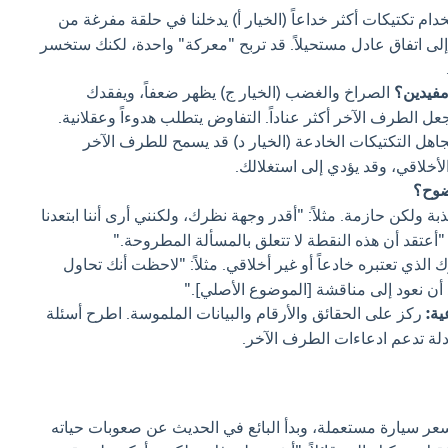
ام تكتيكات أكثر خداعاً (الخيار أ) يدخلنا في حلقة مفرغة من
لى اتفاق عادل مستحيلاً. قد تربح "معركة" واحدة، لكنك ستخسر
مفيدين؟
الصراخ والغضب (الخيار ج) يظهر ضعفاً، ويفقدك
 الطرف الآخر أكثر عناداً. التفاوض يتطلب هدوءاً وعقلانية.
اهل التكتيكات الخادعة (الخيار د) قد يسمح للطرف الآخر
لأخلاقي، وقد يؤدي إلى استغلالك.
ضوح؟
 ولكن حازمة. مثلاً: "أقدر وجهة نظرك، ولكنني أرى أننا ابتعدنا
أعتقد أن هذه النقطة لا تتعلق بالمسألة المطروحة."
لذي تعتبره خادعاً أو غير أخلاقي. مثلاً: "لاحظت أنك تحاول
أن نعود إلى مناقشة [الموضوع الأصلي]."
ية:
ركز على الحقائق والأرقام والبيانات الملموسة. اطرح أسئلة
ة تدعم ادعاءات الطرف الآخر.
ر سيارة مستعملة، وبدأ البائع في الحديث عن صعوبات حياته