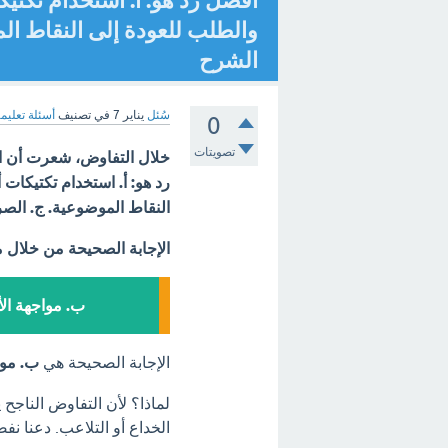
أفضل رد هو: أ. استخدام تكتيكا
والطلب للعودة إلى النقاط الم
الشرح
سُئل
يناير 7
في تصنيف
أسئلة تعليمي
0
تصويتات
خلال التفاوض، شعرت أن ال
رد هو: أ. استخدام تكتيكات 
النقاط الموضوعية. ج. الصرا
الإجابة الصحيحة من خلال 
ب. مواجهة الأ
الإجابة الصحيحة هي
ب. موا
لماذا؟ لأن التفاوض الناجح 
الخداع أو التلاعب. دعنا نف