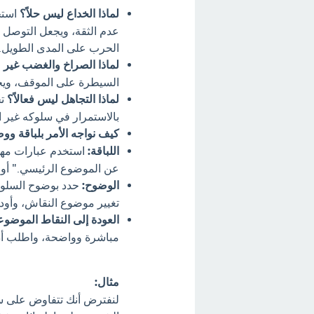
لماذا الخداع ليس حلاً؟
استخد
عدم الثقة، ويجعل التوصل إ
الحرب على المدى الطويل.
لماذا الصراخ والغضب غير 
السيطرة على الموقف، ويجعل
لماذا التجاهل ليس فعالاً؟
تج
بالاستمرار في سلوكه غير ا
كيف نواجه الأمر بلباقة وو
اللباقة:
استخدم عبارات مهذبة
عن الموضوع الرئيسي." أو "
الوضوح:
حدد بوضوح السلوك ا
تغيير موضوع النقاش، وأود 
العودة إلى النقاط الموضوع
مباشرة وواضحة، واطلب أدل
مثال:
لنفترض أنك تتفاوض على سع