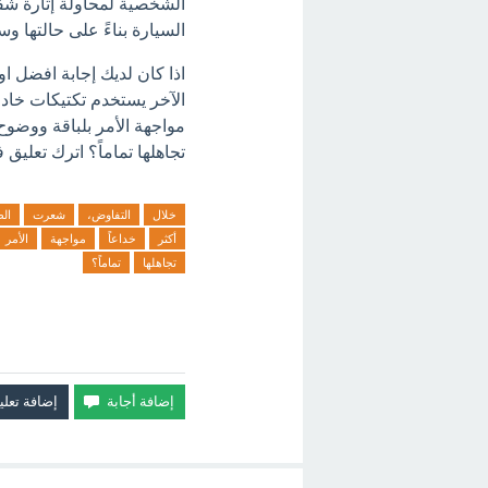
الشخصية لمحاولة إثارة شفق
السيارة بناءً على حالتها و
اذا كان لديك إجابة افضل 
الآخر يستخدم تكتيكات خادعة
مواجهة الأمر بلباقة ووضوح
تجاهلها تماماً؟ اترك تعليق ف
خلال
التفاوض،
شعرت
ال
أكثر
خداعاً
مواجهة
الأمر
تجاهلها
تماماً؟