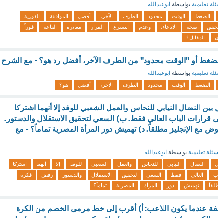
لة تعليمية
بواسطة
ابوعبدالله
الضغط
الوقت
محدود
الطرف
الآخر،
أفضل
الموافقة
الفورية
تحقق
صحة
الادعاء،
وعدم
التسرع
القرار
مغادرة
القاعة
فوراً
ى
المقابل؟
لضغط أو "الوقت محدود" من الطرف الآخر، أفضل رد هو؟ - مع الشرح
لة تعليمية
بواسطة
ابوعبدالله
الضغط
الوقت
محدود
الطرف
الآخر،
أفضل
هو؟
بين النضال النيابي للنحاس والعمل الشعبي للوفد إلا أنهما اشتركا
على قرارات الباب العالي فقط. ب) السعي لتحقيق الاستقلال والدستور.
 مع الإنجليز مطلقاً. د) تهميش دور المرأة المصرية تماماً؟ - مع
سئلة تعليمية
بواسطة
ابوعبدالله
ل
النضال
النيابي
للنحاس
والعمل
الشعبي
للوفد
إلا
أنهما
اشتركا
اب
العالي
فقط
السعي
لتحقيق
الاستقلال
والدستور
رفض
فكرة
لقاً
تهميش
دور
المرأة
المصرية
تماماً؟
لفة عندما يكون اللاعب: أ) أقرب إلى خط مرمى الخصم من الكرة