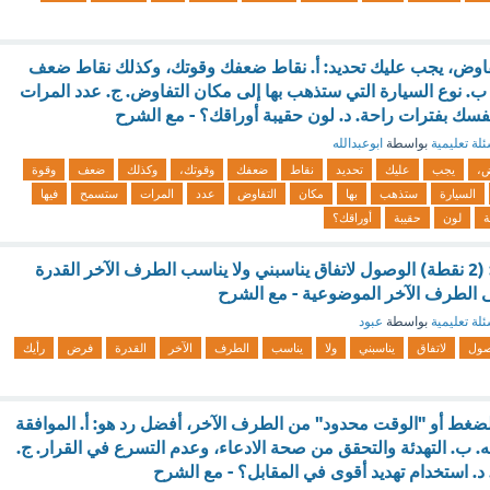
فاوض، يجب عليك تحديد: أ. نقاط ضعفك وقوتك، وكذلك نقاط ضعف
ب. نوع السيارة التي ستذهب بها إلى مكان التفاوض. ج. عدد المرات
فسك بفترات راحة. د. لون حقيبة أوراقك؟ - مع الشرح
لة تعليمية
بواسطة
ابوعبدالله
ض،
يجب
عليك
تحديد
نقاط
ضعفك
وقوتك،
وكذلك
ضعف
وقوة
السيارة
ستذهب
بها
مكان
التفاوض
عدد
المرات
ستسمح
فيها
ة
لون
حقيبة
أوراقك؟
من مبادئ التفاوض: (2 نقطة) الوصول لاتفاق يناسبني ولا يناسب الطرف الآخر القدرة
الطرف الآخر الموضوعية - مع الشرح
لة تعليمية
بواسطة
عبود
صول
لاتفاق
يناسبني
ولا
يناسب
الطرف
الآخر
القدرة
فرض
رأيك
لضغط أو "الوقت محدود" من الطرف الآخر، أفضل رد هو: أ. الموافقة
 ب. التهدئة والتحقق من صحة الادعاء، وعدم التسرع في القرار. ج.
. د. استخدام تهديد أقوى في المقابل؟ - مع الشرح