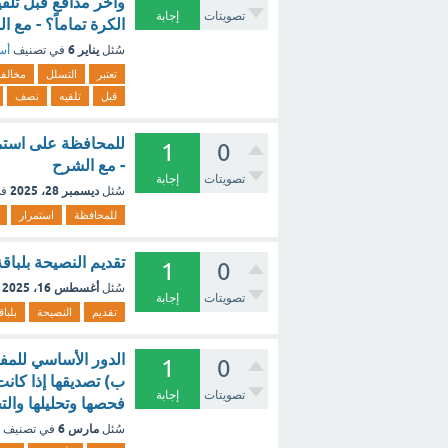
وآخر مدافع قبل تلق
تصويتات
إجابة
الكرة تماماً؟ - مع ا
يناير 6
سُئل
في تصنيف
أسئ
تعتبر
التسلل
مخالفة
قبل
تلقيه
نصف
للمحافظة على استمر
1
0
- مع الشرح
تصويتات
إجابة
ديسمبر 28، 2025
سُئل
في
للمحافظة
استمرار
تقديم النصيحة بلباق
1
0
أغسطس 16، 2025
سُئل
تصويتات
إجابة
تقديم
النصيحة
بلباق
الدور الأساسي للمفك
1
0
ب) تصديقها إذا كانت
تصويتات
إجابة
فحصها وتحليلها وال
مارس 6
سُئل
في تصنيف