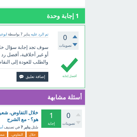
1
إجابة وحدة
تم الرد عليه
يناير 7
بواسطة
ابوعبد
0
تصويتات
سوف تجد إجابة سؤال خل
أو غير أخلاقية، أفضل رد ه
والطلب للعودة إلى النقاط
أفضل إجابة
أسئلة مشابهة
خلال التفاوض، شعرت
1
0
هو؟ - مع الشرح
تصويتات
إجابة
يناير 7
سُئل
في تصنيف
أسئ
خلال
التفاوض،
شع