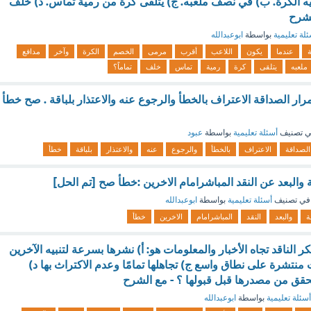
يه الكرة. ب) في نصف ملعبه. ج) يتلقى كرة من رمية تماس. د) خلف
لشرح
لة تعليمية
بواسطة
ابوعبدالله
عندما
يكون
اللاعب
أقرب
مرمى
الخصم
الكرة
وآخر
مدافع
ملعبه
يتلقى
كرة
رمية
تماس
خلف
تماماً؟
ار الصداقة الاعتراف بالخطأ والرجوع عنه والاعتذار بلباقة . صح خطأ
 تصنيف
أسئلة تعليمية
بواسطة
عبود
الصداقة
الاعتراف
بالخطأ
والرجوع
عنه
والاعتذار
بلباقة
خطأ
ة والبعد عن النقد المباشرامام الاخرين :خطأ صح [تم الحل]
في تصنيف
أسئلة تعليمية
بواسطة
ابوعبدالله
ة
والبعد
النقد
المباشرامام
الاخرين
خطأ
ر الناقد تجاه الأخبار والمعلومات هو: أ) نشرها بسرعة لتنبيه الآخرين
 منتشرة على نطاق واسع ج) تجاهلها تمامًا وعدم الاكتراث بها د)
تحقق من مصدرها قبل قبولها ؟ - مع الشرح
أسئلة تعليمية
بواسطة
ابوعبدالله