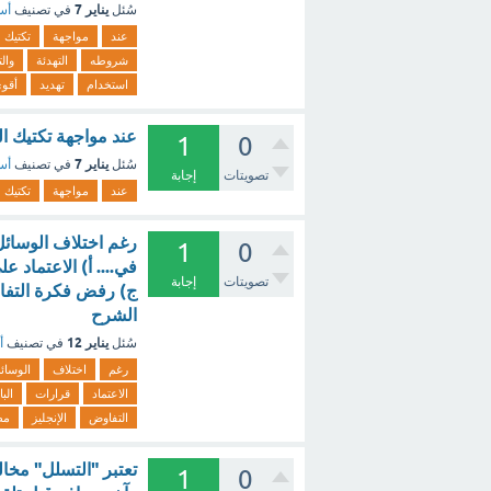
يناير 7
سُئل
في تصنيف
أسئ
عند
مواجهة
تكتيك
شروطه
التهدئة
وال
استخدام
تهديد
أقو
عند مواجهة تكتيك ا
1
0
يناير 7
سُئل
في تصنيف
أسئ
تصويتات
إجابة
عند
مواجهة
تكتيك
رغم اختلاف الوسائل 
1
0
في.... أ) الاعتماد 
تصويتات
إجابة
ج) رفض فكرة التفاوض
الشرح
يناير 12
سُئل
في تصنيف
أ
رغم
اختلاف
الوسائ
الاعتماد
قرارات
الب
التفاوض
الإنجليز
مط
تعتبر "التسلل" مخا
1
0