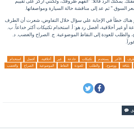
تك. يمكنك الرد قائلاً: "أتفهم ظروفك، ولكنني أركز على تقييم
سعر السوق." ثم عد إلى مناقشة حالة السيارة ومواصفاتها.
او هناك خطأ في الإجابة علي سؤال خلال التفاوض، شعرت أن الطرف
 أو غير أخلاقية، أفضل رد هو: أ. استخدام تكتيكات أكثر خداعاً. ب.
، والطلب للعودة إلى النقاط الموضوعية. ج. الصراخ والغضب. د.
ورآ.
طرف
الآخر
يستخدم
تكتيكات
خادعة
غير
أخلاقية،
أفضل
استخدام
بلباقة
ووضوح،
والطلب
للعودة
النقاط
الموضوعية
الصراخ
والغضب