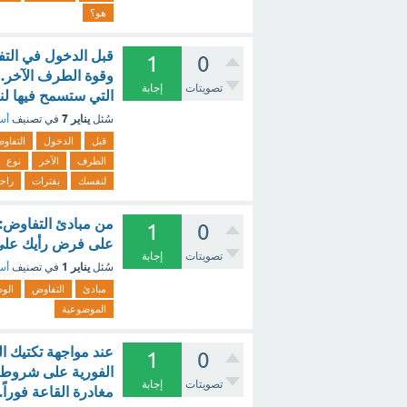
هو؟
قبل الدخول في الت
1
0
وقوة الطرف الآخر. 
تصويتات
إجابة
التي ستسمح فيها لن
يناير 7
سُئل
في تصنيف
أسئ
قبل
الدخول
التفاو
الطرف
الآخر
نوع
لنفسك
بفترات
راح
1
0
على فرض رأيك على 
تصويتات
إجابة
يناير 1
سُئل
في تصنيف
أسئ
مبادئ
التفاوض
الو
الموضوعية
عند مواجهة تكتيك ا
1
0
الفورية على شروطه.
تصويتات
إجابة
مغادرة القاعة فوراً