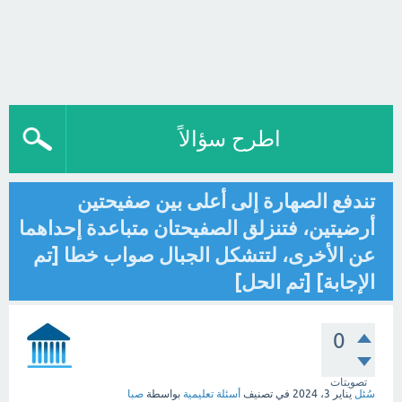
اطرح سؤالاً
تندفع الصهارة إلى أعلى بين صفيحتين
أرضيتين، فتنزلق الصفيحتان متباعدة إحداهما
عن الأخرى، لتتشكل الجبال صواب خطا [تم
الإجابة] [تم الحل]
0
تصويتات
سُئل
يناير 3، 2024
في تصنيف
أسئلة تعليمية
بواسطة
صبا