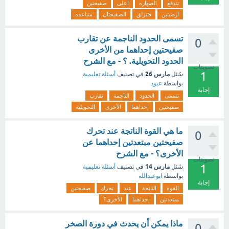
تندفع
الصهاره
اعلى
صفيحتين
ارضيتين
فتنزلق
الصفيحتان
متباعده
تسمى الحدود الناجمة عن تقارب
0
صفيحتين إحداهما من الأخرى
الحدود التحويلية. ؟ - مع الشرح
تصويتات
1
مارس 26
سُئل
في تصنيف
أسئلة تعليمية
بواسطة
عبود
إجابة
تسمى
الحدود
الناجمة
تقارب
صفيحتين
إحداهما
الأخرى
التحويلية
ما هي القوة الناتجة عند تحرك
0
صفيحتين مبتعدتين إحداهما عن
الأخرى؟ - مع الشرح
تصويتات
1
مارس 14
سُئل
في تصنيف
أسئلة تعليمية
بواسطة
ابوعبدالله
إجابة
القوة
الناتجة
عند
تحرك
صفيحتين
مبتعدتين
إحداهما
الأخرى؟
ماذا يمكن أن يحدث في دورة الصخر
0