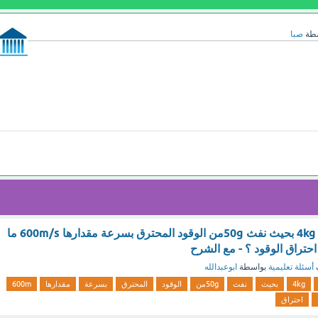
سطة
صبا
.اطلق صاروخ كتلته 4kg بحيث نفث 50gمن الوقود المحترق بسرعة مقدارها 600m/s ما
حتراق الوقود ؟ - مع الشرح
أسئلة تعليمية
بواسطة
ابوعبدالله
4kg
بحيث
نفث
50gمن
الوقود
المحترق
بسرعة
مقدارها
600m
احتراق