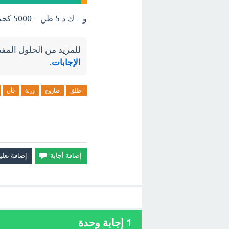
و = ك د 5 طن = 5000 كجم 5000 = ك × 10 ك = 500 كجم
للمزيد من الحلول المفص
الإجابات
.
اطلق
صاروخ
وزنة
فأن
1
إجابة وحدة