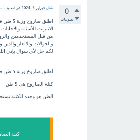
سُئل
فبراير 6، 2024
في تصنيف
أسئ
0
تصويتات
اطلق صارو
الانترنت للأسئلة والاجابات
من قبل المستخدمين والزوار
والجوالات والالغاز والدين و
لكم حل لأي سؤال بإذن الله 
اطلق صاروخ وزنة 5 طن فأن كتلة الصاروخ =
كتلة الصاروخ هي 5 طن.
الطن هو وحدة للكتلة تستخدم عادة لق
كتلة الصاروخ هي 5 طن = 5 × 1000 ك