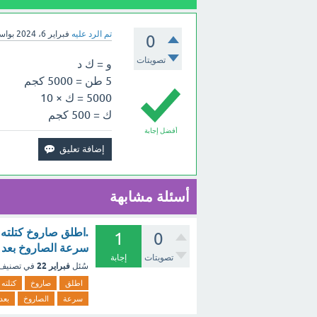
تم الرد عليه
فبراير 6، 2024
بوا
0
تصويتات
و = ك د
5 طن = 5000 كجم
5000 = ك × 10
ك = 500 كجم
أفضل إجابة
أسئلة مشابهة
1
0
سرعة الصاروخ بعد ا
تصويتات
إجابة
فبراير 22
سُئل
في تصنيف
اطلق
صاروخ
كتلته
سرعة
الصاروخ
بعد