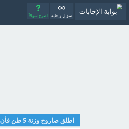
سؤال وإجابة
اطرح سؤالاً
اطلق صاروخ وزنة 5 طن فأن كتلة الصاروخ = ............. [تم الحل]