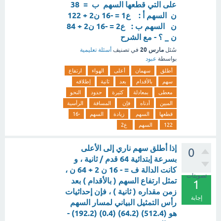
على التي قطعها السهم ب = 38
ن السهم أ : ع1 = -16 ن2 + 122
ن السهم ب : ع2 = -16 ن2 + 84
ن _ ؟ - مع الشرح
مارس 20
سُئل
في تصنيف
أسئلة تعليمية
بواسطة
عبود
أطلق
سهمان
أعلى
الهواء
ارتفاع
سهم
بالأقدام
بعد
ثانية
إطلاقه
معطى
بمعادلة
كثيرة
حدود
النحو
المبين
أدناه
فإن
المسافة
الرأسية
قطعها
السهم
زيادة
السهم
-16
122
السهم
ع2
إذا أطلق سهم ناري إلى الأعلى
0
بسرعة إبتدائية 64 قدم / ثانية ، و
كانت الدالة ف = - 16 ن 2 + 64 ن ،
تصويتات
تمثل ارتفاع السهم ( بالأقدام ) بعد
1
زمن مقداره ( ثانية ) ، فإن إحداثيات
إجابة
رأس التمثيل البياني لمسار السهم
هو (512.4) (64.2) (0.4) (192.2) -