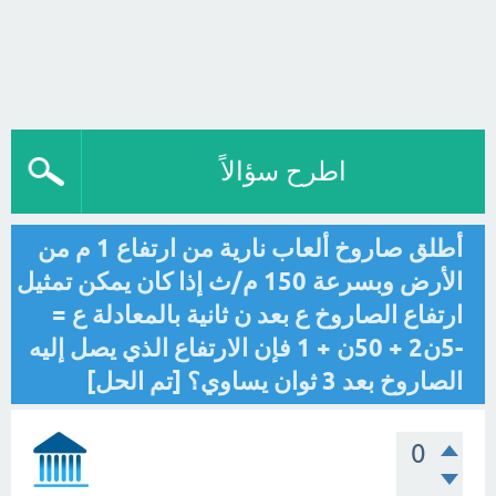
اطرح سؤالاً
أطلق صاروخ ألعاب نارية من ارتفاع 1 م من
الأرض وبسرعة 150 م/ث إذا كان يمكن تمثيل
ارتفاع الصاروخ ع بعد ن ثانية بالمعادلة ع =
-5ن2 + 50ن + 1 فإن الارتفاع الذي يصل إليه
الصاروخ بعد 3 ثوان يساوي؟ [تم الحل]
0