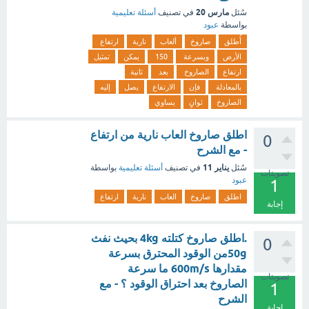
مارس 20
سُئل
في تصنيف
أسئلة تعليمية
بواسطة
عبود
أُطلق
صاروخ
ألعاب
نارية
ارتفاع
الأرض
وبسرعة
150
يمكن
تمثيل
ارتفاع
الصاروخ
بعد
ثانية
بالمعادلة
فإن
الارتفاع
يصل
إليه
الصاروخ
ثوانٍ
يساوي
اطلق صاروخ العاب نارية من ارتفاع
0
- مع الشرح
يناير 11
سُئل
في تصنيف
أسئلة تعليمية
بواسطة
تصويتات
عبود
1
اطلق
صاروخ
العاب
نارية
ارتفاع
إجابة
.اطلق صاروخ كتلته 4kg بحيث نفث
0
50gمن الوقود المحترق بسرعة
مقدارها 600m/s ما سرعة
تصويتات
الصاروخ بعد احتراق الوقود ؟ - مع
1
الشرح
إجابة