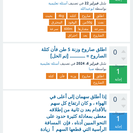
فبراير 22
سُئل
في تصنيف
أسئلة تعليمية
بواسطة
ابوعبدالله
اطلق
صاروخ
كتلته
4kg
بحيث
نفث
50gمن
الوقود
المحترق
بسرعة
مقدارها
600m
سرعة
الصاروخ
بعد
احتراق
اطلق صاروخ وزنة 5 طن فأن كتلة
0
الصاروخ = ............. [تم الحل]
فبراير 6، 2024
سُئل
في تصنيف
أسئلة تعليمية
تصويتات
بواسطة
صبا
1
اطلق
صاروخ
وزنة
فأن
كتلة
إجابة
الصاروخ
إذا أطلق سهمان إلى أعلى في
0
الهواء ، و كان ارتفاع كل سهم
بالأقدام بعد ن ثانية من إطلاقه
تصويتات
معطى بمعادلة كثيرة حدود على
1
النحو المبين أدناه ، فإن المسافة
إجابة
الرأسية التي قطعها السهم أ زيادة