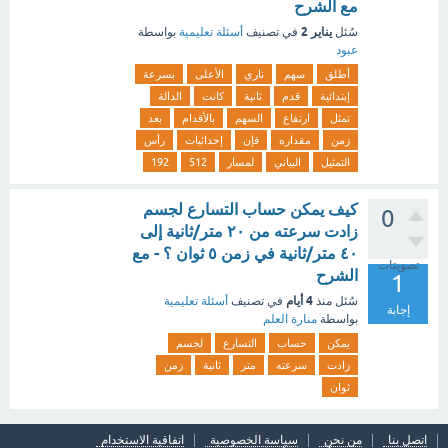
مع الشرح
يناير 2
سُئل
في تصنيف
أسئلة تعليمية
بواسطة
عبود
أطلق
سهم
ناري
الأعلى
بسرعة
إبتدائية
قدم
ثانية
كانت
الدالة
تمثل
ارتفاع
السهم
بالأقدام
بعد
زمن
مقداره
فإن
إحداثيات
رأس
التمثيل
البياني
لمسار
512
192
كيف يمكن حساب التسارع لجسم
0
زادت سرعته من ٢٠ متر/ثانية إلى
٤٠ متر/ثانية في زمن ٥ ثوان ؟ - مع
تصويتات
الشرح
1
4 أيام
سُئل
منذ
في تصنيف
أسئلة تعليمية
إجابة
بواسطة
منارة العلم
يمكن
حساب
التسارع
لجسم
زادت
سرعته
متر
ثانية
زمن
ثوان
اتصل بنا
من نحن
سياسة الخصوصية
اتفاقية الاستخدام