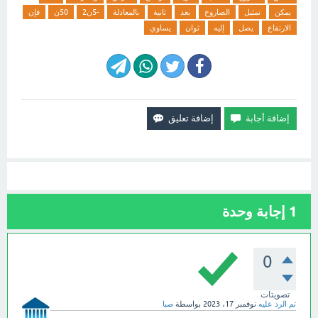
يمكن
تمثيل
الصاروخ
بعد
ثانية
بالمعادلة
-5ن2
50ن
فإن
الارتفاع
يصل
إليه
ثوان
يساوي
1
إجابة وحدة
0
تصويتات
تم الرد عليه
نوفمبر 17، 2023
بواسطة
صبا