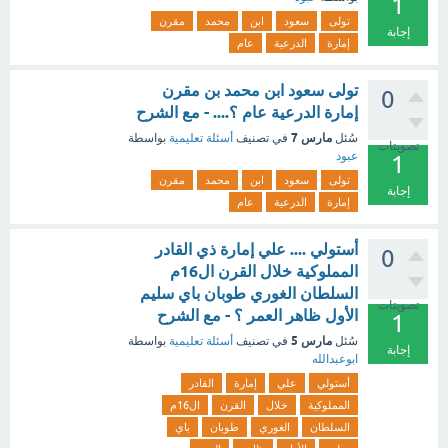
1
تولى
سعود
ابن
محمد
مقرن
إجابة
إمارة
الدرعية
عام
تولى سعود ابن محمد بن مقرن
0
إمارة الدرعية عام ؟.... - مع الشرح
مارس 7
سُئل
في تصنيف
أسئلة تعليمية
بواسطة
تصويتات
عبود
1
تولى
سعود
ابن
محمد
مقرن
إجابة
إمارة
الدرعية
عام
أستولي .... علي إمارة ذي القادر
0
المملوكية خلال القرن ال16م
السلطان الغوري طوبان باي سليم
تصويتات
الأول ظاهر العمر ؟ - مع الشرح
1
مارس 5
سُئل
في تصنيف
أسئلة تعليمية
بواسطة
إجابة
ابوعبدالله
أستولي
علي
إمارة
القادر
المملوكية
خلال
القرن
ال16م
السلطان
الغوري
طوبان
باي