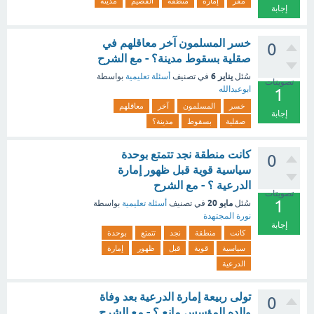
مقر
إمارة
منطقة
القصيم
مدينة
إجابة
خسر المسلمون آخر معاقلهم في
0
صقلية بسقوط مدينة؟ - مع الشرح
يناير 6
سُئل
في تصنيف
أسئلة تعليمية
بواسطة
تصويتات
ابوعبدالله
1
خسر
المسلمون
آخر
معاقلهم
إجابة
صقلية
بسقوط
مدينة؟
كانت منطقة نجد تتمتع بوحدة
0
سياسية قوية قبل ظهور إمارة
الدرعية ؟ - مع الشرح
تصويتات
1
مايو 20
سُئل
في تصنيف
أسئلة تعليمية
بواسطة
نورة المجتهدة
إجابة
كانت
منطقة
نجد
تتمتع
بوحدة
سياسية
قوية
قبل
ظهور
إمارة
الدرعية
تولى ربيعة إمارة الدرعية بعد وفاة
0
والده المؤسس مانع ؟ - مع الشرح