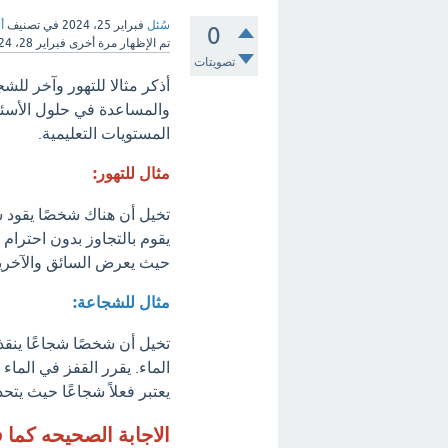
سُئل
فبراير 25، 2024
في تصنيف
أ
0
تم الإظهار مرة أخرى
فبراير 28، 2024
تصويتات
أذكر مثالا للتهور وآخر للشج
والمساعدة في حلول الأسئل
المستويات التعليمية.
مثال للتهور:
تخيل أن هناك شخصًا يقود 
يقوم بالتجاوز بدون احترام ل
حيث يعرض السائق والآخري
مثال للشجاعة:
تخيل أن شخصًا شجاعًا ينق
الماء. يقرر القفز في الما
يعتبر فعلاً شجاعًا حيث يت
الاجابة الصحيحه كما