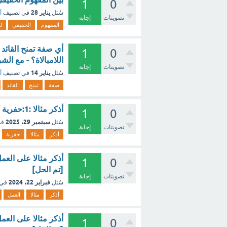
1
0
يناير 28
سُئل
في تصنيف
أ
تصويتات
إجابة
المفهوم
الحقيقي
ل
أي صفة تمنح القائد 
1
0
اللامبالاة؟ - مع الش
تصويتات
إجابة
يناير 14
سُئل
في تصنيف
أ
صفة
تمنح
القائد
أذكر مثالا :1:حفرية كائن كامل [تم الحل]
1
0
سبتمبر 29، 2025
سُئل
في
تصويتات
إجابة
أذكر
مثالا
حفرية
أذكر مثالا على العم
1
0
[تم الحل]
تصويتات
إجابة
فبراير 22، 2024
سُئل
في 
أذكر
مثالا
العمل
أذكر مثالا على العم
1
0