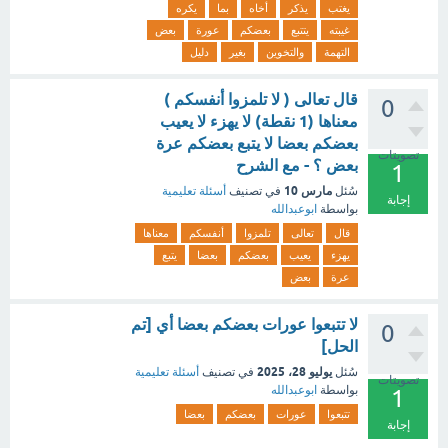
يغتب
يذكر
أخاه
بما
يكره
غيبته
يتتبع
بعضكم
عورة
بعض
التهمة
والتخوين
بغير
دليل
قال تعالى ( لا تلمزوا أنفسكم )
0
معناها (1 نقطة) لا يهزء لا يعيب
بعضكم بعضا لا يتبع بعضكم عرة
تصويتات
بعض ؟ - مع الشرح
1
مارس 10
سُئل
في تصنيف
أسئلة تعليمية
إجابة
بواسطة
ابوعبدالله
قال
تعالى
تلمزوا
أنفسكم
معناها
يهزء
يعيب
بعضكم
بعضا
يتبع
عرة
بعض
لا تتبعوا عورات بعضكم بعضا أي [تم
0
الحل]
يوليو 28، 2025
سُئل
في تصنيف
أسئلة تعليمية
تصويتات
بواسطة
ابوعبدالله
1
تتبعوا
عورات
بعضكم
بعضا
إجابة