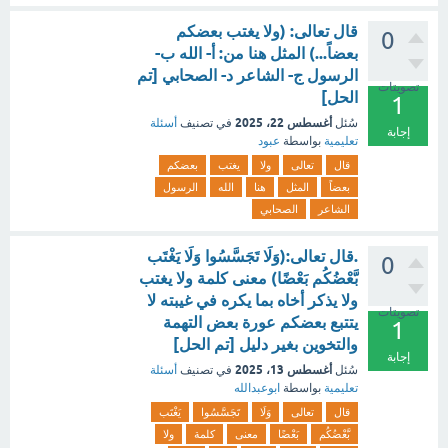
قال تعالى: (ولا يغتب بعضكم
0
بعضاً...) المثل هنا من: أ- الله ب-
الرسول ج- الشاعر د- الصحابي [تم
تصويتات
الحل]
1
أغسطس 22، 2025
سُئل
في تصنيف
أسئلة
إجابة
تعليمية
بواسطة
عبود
قال
تعالى
ولا
يغتب
بعضكم
بعضاً
المثل
هنا
الله
الرسول
الشاعر
الصحابي
.قال تعالى:(وَلَا تَجَسَّسُوا وَلَا يَغْتَب
0
بَّعْضُكُم بَعْضًا) معنى كلمة ولا يغتب
ولا يذكر أخاه بما يكره في غيبته لا
تصويتات
يتتبع بعضكم عورة بعض التهمة
1
والتخوين بغير دليل [تم الحل]
إجابة
أغسطس 13، 2025
سُئل
في تصنيف
أسئلة
تعليمية
بواسطة
ابوعبدالله
قال
تعالى
وَلَا
تَجَسَّسُوا
يَغْتَب
بَّعْضُكُم
بَعْضًا
معنى
كلمة
ولا