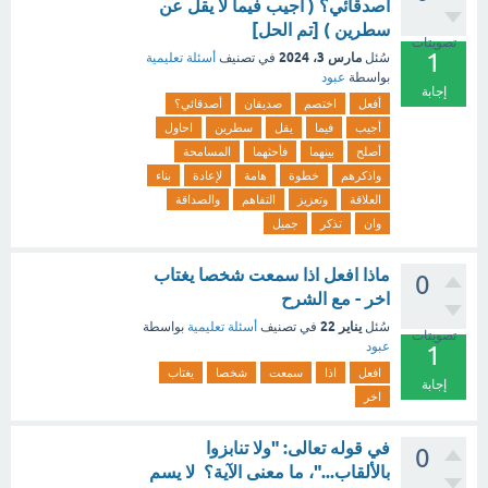
أصدقائي؟ ( أجيب فيما لا يقل عن
سطرين ) [تم الحل]
تصويتات
1
مارس 3، 2024
سُئل
في تصنيف
أسئلة تعليمية
بواسطة
عبود
إجابة
أفعل
اختصم
صديقان
أصدقائي؟
أجيب
فيما
يقل
سطرين
احاول
أصلح
بينهما
فأحثهما
المسامحة
واذكرهم
خطوة
هامة
لإعادة
بناء
العلاقة
وتعزيز
التفاهم
والصداقة
وان
تذكر
جميل
ماذا افعل اذا سمعت شخصا يغتاب
0
اخر - مع الشرح
يناير 22
سُئل
في تصنيف
أسئلة تعليمية
بواسطة
تصويتات
عبود
1
افعل
اذا
سمعت
شخصا
يغتاب
إجابة
اخر
في قوله تعالى: "ولا تنابزوا
0
بالألقاب..."، ما معنى الآية؟ لا يسم