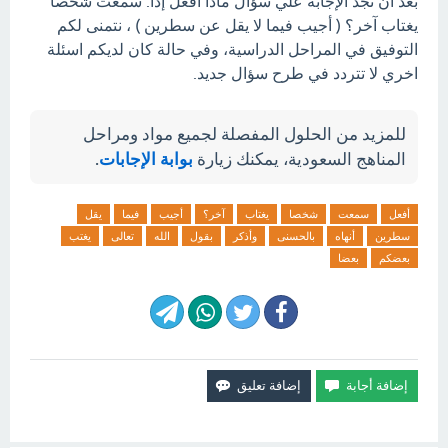
بعد ان تجد الإجابة علي سؤال ماذا أفعل إذا: سمعت شخصا
يغتاب آخر؟ ( أجيب فيما لا يقل عن سطرين ) ، نتمنى لكم
التوفيق في المراحل الدراسية، وفي حالة كان لديكم اسئلة
اخري لا تتردد في طرح سؤال جديد.
للمزيد من الحلول المفصلة لجميع مواد ومراحل
المناهج السعودية، يمكنك زيارة
بوابة الإجابات
.
أفعل
سمعت
شخصا
يغتاب
آخر؟
أجيب
فيما
يقل
سطرين
أنهاه
بالحسنى
وأذكر
بقول
الله
تعالى
يغتب
بعضكم
بعضا