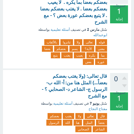
بعضكم بعضا بما يكره . لا يعيب
تصويتات
بعضكم بعضا . لا يغتب بعضكم بعضا
1
. لا يتبع بعضكم عورة بعض ؟ - مع
إجابة
الشرح
مارس 2
سُئل
في تصنيف
أسئلة تعليمية
بواسطة
ابوعبدالله
قوله
تعالى
ولا
تنابزوا
بالألقاب
معنى
الآية؟
يسم
بعضكم
بعضا
بما
يكره
يعيب
يغتب
يتبع
عورة
بعض
قال تعالى: (ولا يغتب بعضكم
0
بعضاً...) المثل هنا من: أ- الله ب-
الرسول ج- الشاعر د- الصحابي ؟ -
تصويتات
مع الشرح
1
يونيو 7
سُئل
في تصنيف
أسئلة تعليمية
بواسطة
إجابة
مفتاح النجاح
قال
تعالى
ولا
يغتب
بعضكم
بعضاً
المثل
هنا
الله
الرسول
الشاعر
الصحابي