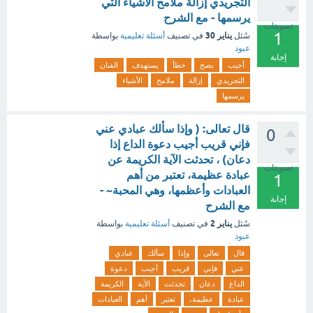
التجريدي إزالة ملامح الأشياء التي
يرسمها - مع الشرح
تصويتات
1
يناير 30
سُئل
في تصنيف
أسئلة تعليمية
بواسطة
عبود
إجابة
أجيب
بصح
خطأ
يستهدف
الفنان
التجريدي
إزالة
ملامح
الأشياء
يرسمها
قال تعالى: ( وإذا سألك عبادي عني
0
فإني قريب أجيب دعوة الداع إذا
دعان) ، تحدثت الآية الكريمة عن
تصويتات
عبادة عظيمة، تعتبر من أهم
1
العبادات وأعظمها، وهي المحبة~ -
إجابة
مع الشرح
يناير 2
سُئل
في تصنيف
أسئلة تعليمية
بواسطة
عبود
قال
تعالى
وإذا
سألك
عبادي
عني
فإني
قريب
أجيب
دعوة
الداع
دعان
تحدثت
الآية
الكريمة
عبادة
عظيمة،
تعتبر
أهم
العبادات