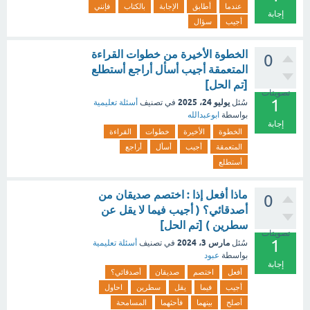
عندما
أطابق
الإجابة
بالكتاب
فإنني
إجابة
أجيب
سؤال
الخطوة الأخيرة من خطوات القراءة
0
المتعمقة أجيب أسأل أراجع أستطلع
[تم الحل]
تصويتات
1
يوليو 24، 2025
سُئل
في تصنيف
أسئلة تعليمية
بواسطة
ابوعبدالله
إجابة
الخطوة
الأخيرة
خطوات
القراءة
المتعمقة
أجيب
أسأل
أراجع
أستطلع
ماذا أفعل إذا : اختصم صديقان من
0
أصدقائي؟ ( أجيب فيما لا يقل عن
سطرين ) [تم الحل]
تصويتات
1
مارس 3، 2024
سُئل
في تصنيف
أسئلة تعليمية
بواسطة
عبود
إجابة
أفعل
اختصم
صديقان
أصدقائي؟
أجيب
فيما
يقل
سطرين
احاول
أصلح
بينهما
فأحثهما
المسامحة