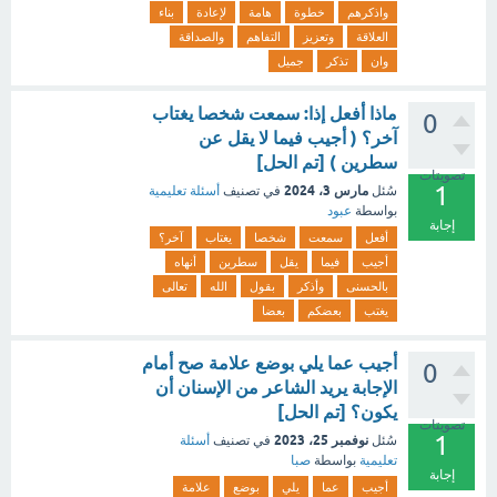
واذكرهم
خطوة
هامة
لإعادة
بناء
العلاقة
وتعزيز
التفاهم
والصداقة
وان
تذكر
جميل
ماذا أفعل إذا: سمعت شخصا يغتاب
0
آخر؟ ( أجيب فيما لا يقل عن
سطرين ) [تم الحل]
تصويتات
1
مارس 3، 2024
سُئل
في تصنيف
أسئلة تعليمية
بواسطة
عبود
إجابة
أفعل
سمعت
شخصا
يغتاب
آخر؟
أجيب
فيما
يقل
سطرين
أنهاه
بالحسنى
وأذكر
بقول
الله
تعالى
يغتب
بعضكم
بعضا
أجيب عما يلي بوضع علامة صح أمام
0
الإجابة يريد الشاعر من الإسنان أن
يكون؟ [تم الحل]
تصويتات
1
نوفمبر 25، 2023
سُئل
في تصنيف
أسئلة
تعليمية
بواسطة
صبا
إجابة
أجيب
عما
يلي
بوضع
علامة