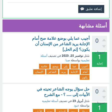
أسئلة مشابهة
أجيب عما يلي بوضع علامة صح أمام
0
الإجابة يريد الشاعر من الإسنان أن
يكون؟ [تم الحل]
تصويتات
1
نوفمبر 25، 2023
سُئل
في تصنيف
أسئلة
تعليمية
بواسطة
صبا
إجابة
أجيب
عما
يلي
بوضع
علامة
أمام
الإجابة
يريد
الشاعر
الإسنان
يكون
حل سؤال يوجه الشاعر تحيته في
0
الأبيات إلى ..... ؟ - مع الشرح
أبريل 23
سُئل
في تصنيف
أسئلة تعليمية
تصويتات
بواسطة
عبود
1
سؤال
يوجه
الشاعر
تحيته
الأبيات