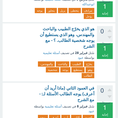
تصويتات
ابوعبدالله
1
مرادف
يتخطى
يزيل
يتجاوز
يوجه
إجابة
يؤجل
هو الذي يخرّج الطبيب والباحث
0
والمهندس، وهو الذي يستطيع أن
يوجه شخصية الطالب. ؟ - مع
تصويتات
الشرح
1
فبراير 28
سُئل
في تصنيف
أسئلة تعليمية
إجابة
بواسطة
عبود
يخرّج
الطبيب
والباحث
والمهندس،
وهو
يستطيع
يوجه
شخصية
الطالب
في العمود الثاني (ماذا أريد أن
0
أعرف) يوجه الطالب الأسئلة لـ: -
مع الشرح
تصويتات
1
فبراير 8
سُئل
في تصنيف
أسئلة تعليمية
بواسطة
عبود
إجابة
العمود
الثاني
أريد
أعرف
يوجه