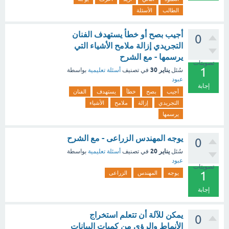
الطالب
الأسئلة
أجيب بصح أو خطأ يستهدف الفنان
0
التجريدي إزالة ملامح الأشياء التي
يرسمها - مع الشرح
تصويتات
1
يناير 30
سُئل
في تصنيف
أسئلة تعليمية
بواسطة
عبود
إجابة
أجيب
بصح
خطأ
يستهدف
الفنان
التجريدي
إزالة
ملامح
الأشياء
يرسمها
يوجه المهندس الزراعى - مع الشرح
0
يناير 20
سُئل
في تصنيف
أسئلة تعليمية
بواسطة
عبود
تصويتات
1
يوجه
المهندس
الزراعى
إجابة
يمكن للآلة أن تتعلم استخراج
0
الأنماط والرؤى من كميات البيانات