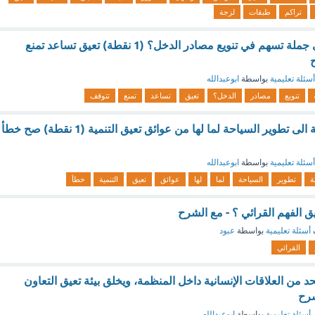
تراكم
طبقات
لزجة
ما مرادف تسهم في جملة تسهم في تنويع مصادر الدخل؟ (1 نقطة) تعيق تساعد تمنع
أسئلة تعليمية
بواسطة
ابوعبدالله
تنويع
مصادر
الدخل؟
تعيق
تساعد
تمنع
تتوقف
لاتهدف رؤية المملكة الى تطوير السياحة لما لها من عوائق تعيق التنمية (1 نقطة) صح خطأ
أسئلة تعليمية
بواسطة
ابوعبدالله
ة
تطوير
السياحة
لما
لها
عوائق
تعيق
التنمية
خطأ
ق الفهم القرائي ؟ - مع الشرح
أسئلة تعليمية
بواسطة
عبود
القرائي
حد من العلاقات الإنسانية داخل المنظمة، ويخلق بيئة تعيق التعاون
شرح
أسئلة تعليمية
بواسطة
ابوعبدالله