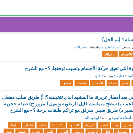
سام؟ [تم الحل]
 تصنيف
أسئلة تعليمية
بواسطة
ابوعبدالله
الأجسام
الإحتكاك
 التي تعيق حركة الأجسام وتسبب توقفها. ؟ - مع الشرح
أسئلة تعليمية
بواسطة
عبود
تعيق
حركة
الأجسام
وتسبب
توقفها
 بعد أمطار غزيرة، ما المشهد الذي تتخيلينه؟: أ) طريق صلب مغطى
ناعم ب) سطح متماسك قليل الرطوبة وسهل المرور ج) طبقة حجرية
لسير د) طريق طيني منزلق مع تراكم طبقات لزجة ؟ - مع الشرح
ف
أسئلة تعليمية
بواسطة
ابوعبدالله
طيني
بعد
أمطار
غزيرة،
المشهد
تتخيلينه؟
صلب
مغطى
بطبقة
متماسك
قليل
الرطوبة
وسهل
المرور
طبقة
حجرية
خفيفة
تعيق