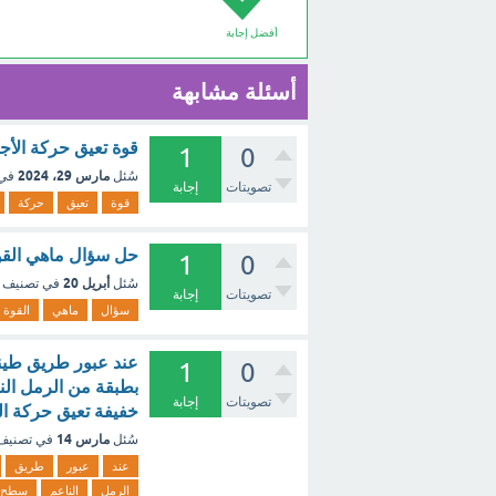
أفضل إجابة
أسئلة مشابهة
قوة تعيق حركة الأج
1
0
مارس 29، 2024
سُئل
في
تصويتات
إجابة
قوة
تعيق
حركة
حل سؤال ماهي القوة
1
0
أبريل 20
سُئل
في تصنيف
تصويتات
إجابة
سؤال
ماهي
القوة
عند عبور طريق طيني
1
0
بطبقة من الرمل ال
تصويتات
إجابة
خفيفة تعيق حركة ا
مارس 14
سُئل
في تصني
عند
عبور
طريق
الرمل
الناعم
سطح