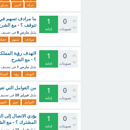
حركة
السير
منزلق
1
0
تتوقف ؟ - مع الشرح
تصويتات
إجابة
مارس 8
سُئل
في تصنيف
مرادف
تسهم
جملة
1
0
؟ - مع الشرح
تصويتات
إجابة
مارس 1
سُئل
في تصنيف
لاتهدف
رؤية
المملك
من العوامل التي تعي
1
0
فبراير 20
سُئل
في تصنيف
تصويتات
إجابة
العوامل
تعيق
الفهم
يؤدي الاتصال إلى ال
1
0
المشترك ؟ - مع ال
تصويتات
إجابة
فبراير 15
سُئل
في تصنيف