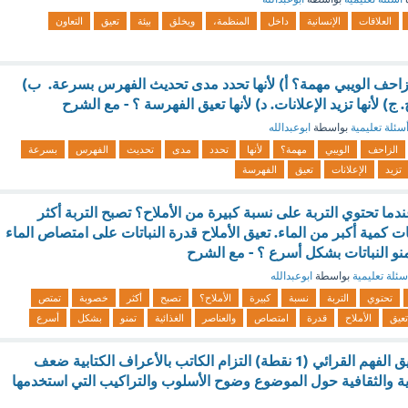
العلاقات
الإنسانية
داخل
المنظمة،
ويخلق
بيئة
تعيق
التعاون
لزاحف الويبي مهمة؟ أ) لأنها تحدد مدى تحديث الفهرس بسرعة. ب)
ج. ج) لأنها تزيد الإعلانات. د) لأنها تعيق الفهرسة ؟ - مع الشرح
سئلة تعليمية
بواسطة
ابوعبدالله
الزاحف
الويبي
مهمة؟
لأنها
تحدد
مدى
تحديث
الفهرس
بسرعة
تزيد
الإعلانات
تعيق
الفهرسة
ندما تحتوي التربة على نسبة كبيرة من الأملاح؟ تصبح التربة أكثر
ت كمية أكبر من الماء. تعيق الأملاح قدرة النباتات على امتصاص الماء
تمنو النباتات بشكل أسرع ؟ - مع الشرح
سئلة تعليمية
بواسطة
ابوعبدالله
تحتوي
التربة
نسبة
كبيرة
الأملاح؟
تصبح
أكثر
خصوبة
تمتص
تعيق
الأملاح
قدرة
امتصاص
والعناصر
الغذائية
تمنو
بشكل
أسرع
من العوامل التي تعيق الفهم القرائي (1 نقطة) التزام الكاتب بالأعراف الكتابية ضعف
ية والثقافية حول الموضوع وضوح الأسلوب والتراكيب التي استخدمها