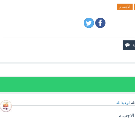
الاجسام
طة
ابوعبدالله
الاجسام