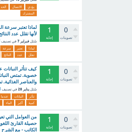
يؤدي
الاتصال
الحد
المشترك
لماذا تعتبر سرعة ا
1
0
لأنها تقلل عدد النتائ
تصويتات
إجابة
فبراير 7
سُئل
في تصنيف
أ
لماذا
تعتبر
سرعة
تقلل
عدد
النتائج
كيف تتأثر النباتات ع
1
0
خصوبة. تمتص النباتا
تصويتات
إجابة
والعناصر الغذائية. 
يناير 28
سُئل
في تصنيف
أ
تتأثر
النباتات
عندما
كمية
أكبر
الماء
1
0
حصيلة القارئ اللغو
تصويتات
إجابة
الكاتب - مع الشرح