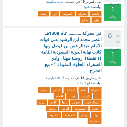
فبراير 19
سُئل
في تصنيف
أسئلة تعليمية
تصويتات
بواسطة
عبود
1
وقعت
معركة
الصريف
ابن
رشيد
إجابة
وابن
صباح
في معركة ........... عام 1308هـ
0
انتصر محمد ابن الرشيد على قوات
الامام عبدالرحمن بن فيصل وبها
تصويتات
كانت نهاية الدولة السعودية الثانية
1
(1 نقطة) روضة مهنا وادي
إجابة
الصفراء الحلوة المليداء ؟ - مع
الشرح
مارس 16
سُئل
في تصنيف
أسئلة تعليمية
بواسطة
ابوعبدالله
معركة
عام
1308هـ
انتصر
محمد
ابن
الرشيد
قوات
الامام
عبدالرحمن
فيصل
وبها
كانت
نهاية
الدولة
السعودية
الثانية
روضة
مهنا
وادي
الصفراء
الحلوة
المليداء