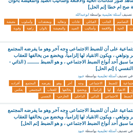
د صور للكائنات الحية والاقنعة وأساليب الصيد والمعيشة بالوان
 صح ام خطا [تم الحل]
تصنيف
أسئلة تعليمية
بواسطة
ابوعبدالله
التصاميم
الجانب
القبائلي
عادات
وتقاليد
ومعتقدات
وأسلوب
معيشة
ات
الحية
والاقنعة
وأساليب
الصيد
والمعيشة
بالوان
زاهية
وقوية
تماعية على أن للضبط الاجتماعى وجه آخر وهو ما يفرضه المجتمع
ونواهي ، ويكون الانقياد لها إلزامياً، ويخضع من يخالفها للعقاب
سبق أحد أنواع الضبط الاجتماعي ، و هو الضبط .......... ( الذاتي -
النفسي ) [تم الحل]
في تصنيف
أسئلة تعليمية
بواسطة
عبود
جتماعية
للضبط
الاجتماعى
وجه
آخر
وهو
يفرضه
المجتمع
أفراده
ن
الانقياد
لها
إلزامياً،
ويخضع
يخالفها
للعقاب
المجتمعي
يعكس
الضبط
الاجتماعي
الذاتي
الداخلي
الخارجي-
النفسي
تماعية على أن للضبط الاجتماعى وجه آخر وهو ما يفرضه المجتمع
ونواهي ، ويكون الانقياد لها إلزامياً، ويخضع من يخالفها للعقاب
ا سبق أحد أنواع الضبط الاجتماعي ، و هو الضبط [تم الحل]
في تصنيف
أسئلة تعليمية
بواسطة
عبود