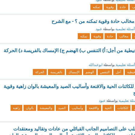
ب
حادة
وقوية
تمكنه
مخالب حادة وقوية تمكنه من ؟ - مع الشرح
أسئلة تعليمية
بواسطة
عبود
مخالب
حادة
وقوية
تمكنه
يطية من أجل: أ) التنفس ب) الهضم ج) الإمساك بالفريسة د) الحركة
أسئلة تعليمية
بواسطة
ابوعبدالله
خيطية
أجل
التنفس
الهضم
الإمساك
بالفريسة
الحركة
 للكائنات الحية والاقنعة وأساليب الصيد والمعيشة بالوان زاهية وقوية
لة تعليمية
بواسطة
عبود
للكائنات
الحية
والاقنعة
وأساليب
الصيد
والمعيشة
بالوان
زاهية
يغلب على التصاميم الجانب القبائلي من عادات وتقاليد ومعتقدات