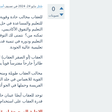
سُئل
مايو 24، 2024
في تصنيف
أسئل
0
تصويتات
للعقاب مخالب حادة وقوية 
للتعليم والمساعدة في حل 
التعليم والتفوق الأكاديمي
تمكنه من؟ نتمنى لك التوفيق
التعليم ودوره في تنمية قدر
تعليمية عالية الجودة.
العقاب (أو الصقر العقاب) ل
طائراً جارحاً مفترساً قوياً
مخالب العقاب طويلة ومنحن
القوية للانغماس في جلد ا
الفريسة وحملها في الجو أثن
توجد للعقاب أيضًا عينان حا
قدرة العقاب على استخدام 
الإجابة الصحيحة لسؤ