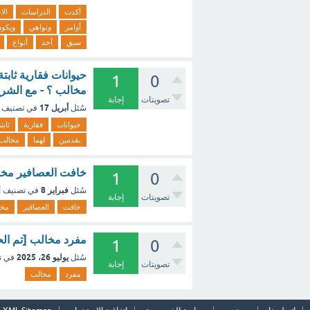
أكدت
الدراسات
الا
أوامر
ونواهي
ويكو
سبق
أحد
أنواع
حيوانات فقارية ثابت
1
0
مخالب ؟ - مع الشر
تصويتات
إجابة
أبريل 17
سُئل
في تصنيف
حيوانات
فقارية
ثابت
بقدمين
لهما
مخالب
خافت العصافير مخا
1
0
فبراير 8
سُئل
في تصنيف
أ
تصويتات
إجابة
خافت
العصافير
مخا
مفرد مخالب [تم ال
1
0
يوليو 26، 2025
سُئل
في ت
تصويتات
إجابة
مفرد
مخالب