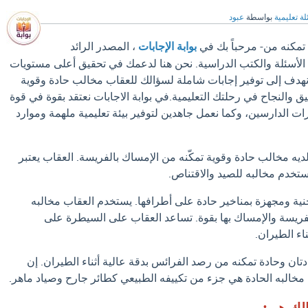
ة تعليمية
بواسطة
عبود
تمكنه من- مرحباً بك في
بوابة الإجابات
، المصدر الرائد
الأسئلة والكتب الدراسية. نحن هنا لدعمك في تحقيق أعلى مستويات
، نهدف إلى توفير إجابات شاملة لسؤالك للعقاب مخالب حادة وقوية
 والنجاح في رحلتك التعليمية.في بوابة الاجابات نعتقد بقوة في قوة
ات الدارسين، وكما نعمل جاهدين لتوفير بيئة تعليمية ملهمة وموارد
ديه مخالب حادة وقوية تمكّنه من الإمساك بالفريسة. العقاب يعتبر
 يستخدم مخالبه للصيد والاقتناص.
ية ومجهزة بمناخير حادة على أطرافها. يستخدم العقاب مخالبه
لفريسة والإمساك بها بقوة. تساعد العقاب على السيطرة على
اء الطيران.
دتان وحادة تمكنه من رصد الفرائس بدقة عالية أثناء الطيران. إن
مخالبه الحادة هي جزء من تكييفه الطبيعي كطائر جارح وصياد ماهر.
الك هي: