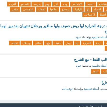
جتماعية
للضبط
الاجتماعى
وجه
آخر
وهو
يفرضه
المجتمع
أفراده
ن
الانقياد
لها
إلزامياً،
ويخضع
يخالفها
للعقاب
المجتمعي
يعكس
الضبط
الاجتماعي
ة درجة الحرارة لها ريش خفيف ولها مناقير ورجلان تنتهيان بقدمين لهما
ح
أسئلة تعليمية
بواسطة
عبود
ة
درجة
الحرارة
لها
ريش
خفيف
ولها
مناقير
ورجلان
تنتهيان
لب القط - مع الشرح
سئلة تعليمية
بواسطة
عبود
لب
القط
حل]
صنيف
أسئلة تعليمية
بواسطة
ابوعبدالله