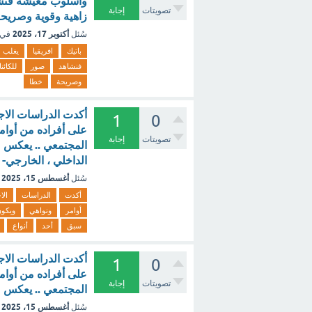
وأسلوب معيشة فنشاه
تصويتات
إجابة
زاهية وقوية وصريحة
أكتوبر 17، 2025
سُئل
في 
باتيك
افريقيا
يغلب
فنشاهد
صور
للكائن
وصريحة
خطا
أكدت الدراسات الاج
1
0
على أفراده من أوامر 
تصويتات
إجابة
المجتمعي .. يعكس ما 
الداخلي ، الخارجي- 
أغسطس 15، 2025
سُئل
أكدت
الدراسات
الا
أوامر
ونواهي
ويكو
سبق
أحد
أنواع
أكدت الدراسات الاج
1
0
على أفراده من أوامر 
تصويتات
إجابة
المجتمعي .. يعكس م
أغسطس 15، 2025
سُئل