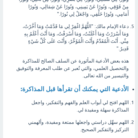
مِنْ فَوْقِي، وَنُورًا عَنْ يَمِينِي، وَنُورًا عَنْ شِمَالِي، وَنُورًا
أَمَامِي، وَنُورًا خَلْفِي، وَاجْعَلْ لِي نُورًا."
دعاء الإمام مالك: "اللَّهُمَّ اغْفِرْ لِي مَا قَدَّمْتُ وَمَا أَخَّرْتُ،
وَمَا أَسْرَرْتُ وَمَا أَعْلَنْتُ، وَمَا أَسْرَفْتُ، وَمَا أَنْتَ أَعْلَمُ بِهِ
مِنِّي. أَنْتَ الْمُقَدِّمُ وَأَنْتَ الْمُؤَخِّرُ، وَأَنْتَ عَلَى كُلِّ شَيْءٍ
قَدِيرٌ."
هذه بعض الأدعية المأثورة عن السلف الصالح للمذاكرة
والتحصيل العلمي، والتي تُعبر عن طلب المعرفة والتوفيق
والتيسير من الله تعالى.
الأدعية التي يمكنك أن تقرأها قبل المذاكرة:
اللهم افتح لي أبواب العلم والفهم والتفكير، واجعل
المذاكرة سهلة ومفيدة لي.
اللهم سهِّل دراستي واجعلها ممتعة ومفيدة، وألهمني
التركيز والتفكير الصحيح.