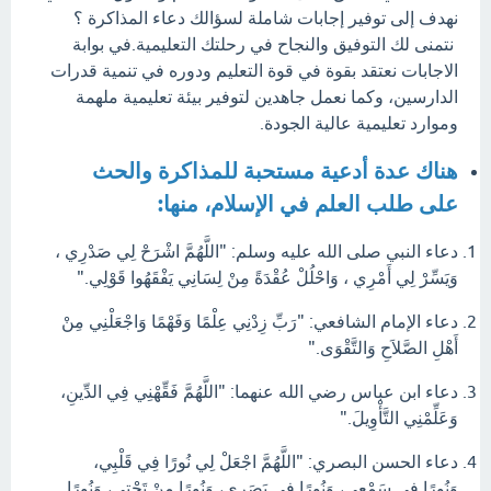
نهدف إلى توفير إجابات شاملة لسؤالك دعاء المذاكرة ؟
نتمنى لك التوفيق والنجاح في رحلتك التعليمية.في بوابة
الاجابات نعتقد بقوة في قوة التعليم ودوره في تنمية قدرات
الدارسين، وكما نعمل جاهدين لتوفير بيئة تعليمية ملهمة
وموارد تعليمية عالية الجودة.
هناك عدة أدعية مستحبة للمذاكرة والحث
على طلب العلم في الإسلام، منها:
دعاء النبي صلى الله عليه وسلم: "اللَّهُمَّ اشْرَحْ لِي صَدْرِي ،
وَيَسِّرْ لِي أَمْرِي ، وَاحْلُلْ عُقْدَةً مِنْ لِسَانِي يَفْقَهُوا قَوْلِي."
دعاء الإمام الشافعي: "رَبِّ زِدْنِي عِلْمًا وَفَهْمًا وَاجْعَلْنِي مِنْ
أَهْلِ الصَّلاَحِ وَالتَّقْوَى."
دعاء ابن عباس رضي الله عنهما: "اللَّهُمَّ فَقِّهْنِي فِي الدِّينِ،
وَعَلِّمْنِي التَّأْوِيلَ."
دعاء الحسن البصري: "اللَّهُمَّ اجْعَلْ لِي نُورًا فِي قَلْبِي،
وَنُورًا فِي سَمْعِي، وَنُورًا فِي بَصَرِي، وَنُورًا مِنْ تَحْتِي، وَنُورًا