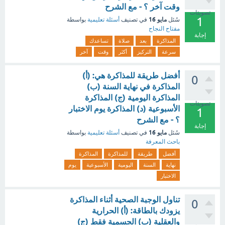
وقت آخر ؟ - مع الشرح
تصويتات
1
مايو 16
سُئل
في تصنيف
أسئلة تعليمية
بواسطة
مفتاح النجاح
إجابة
المذاكرة
بعد
صلاة
تساعدك
سرعة
التركيز
أكثر
وقت
آخر
أفضل طريقة للمذاكرة هي: (أ)
0
المذاكرة في نهاية السنة (ب)
المذاكرة اليومية (ج) المذاكرة
تصويتات
الأسبوعية (د) المذاكرة يوم الاختبار
1
؟ - مع الشرح
إجابة
مايو 16
سُئل
في تصنيف
أسئلة تعليمية
بواسطة
باحث المعرفة
أفضل
طريقة
للمذاكرة
المذاكرة
نهاية
السنة
اليومية
الأسبوعية
يوم
الاختبار
تناول الوجبة الصحية أثناء المذاكرة
0
يزودك بالطاقة: (أ) الحرارية
والعقلية (ب) الجسمية فقط (ج)