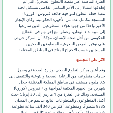
الفترة الماضية عبر منصة (التطوع الصحي)، التي تم
إطلاقها استنادًا إلى الأمر السامي القاضي بتشكيل لجنة
تنفيذ خطة التطوع لمواجهة جائحة فيروس - كورونا -
المستجد بتكامل عدد من الأجهزة الحكومية، وكان الإنجاز
الأخير واحدًا من جهود هؤلاء المتطوعين، الذين سارعوا
إلى تلبية نداء الوطن، وعملوا مع إخوانهم في القطاع
الحكومي من أجل صحة الإنسان، مؤكدًا أن المركز حريص
على توفير الفرص التطوعية للمتطوعين الصحيين
المسجلين حسب الاحتياج المتاح في المناطق المختلفة
الاثر على المجتمع:
وقد أعلن مركز التطوع الصحي بوزارة الصحة تم وصول
خدمات متطوعيه من الرعاية الصحية والتوعية والتثقيف إلى
3.5 مليون مستفيد في مناطق المملكة المختلفة خلال
شهرين من الجهود المكثفة لمواجهة وباء فيروس (كورونا)
المستجد، وذلك في الفترة من 1 مارس إلى 30 إبريل؛ حيث
أكمل المتطوعون والمتطوعات البالغ عددهم في الميدان
8335 متطوعًا ومتطوعة، أكثر من 340 ألف ساعة تطوعية،
شملت مهامًا وأعمالاً في مجالات عدة كالتقصي الوبائي،