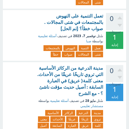
شتى
المجالات
تعمل التنمية على النهوض
0
بالمجتمعات في شتى المجالات .
صواب خطأ؟ [تم الحل]
تصويتات
1
نوفمبر 7، 2023
سُئل
في تصنيف
أسئلة تعليمية
بواسطة
صبا
إجابة
تعمل
التنمية
النهوض
بالمجتمعات
شتى
المجالات
صواب
خطأ
مدينة الدرعية من الركائز الأساسية
0
التي تروي تاريخًا عريقًا من الأحداث.
معنى كلمة( عريق) في العبارة
تصويتات
السابقة : أصيل حديث مؤقت ناشئ
1
؟ - مع الشرح
إجابة
مايو 28
سُئل
في تصنيف
أسئلة تعليمية
بواسطة
مستشار تعليمي
مدينة
الدرعية
الركائز
الأساسية
تروي
تاريخًا
عريقًا
الأحداث
معنى
كلمة
عريق
العبارة
السابقة
أصيل