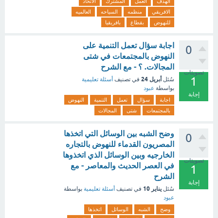
الهدف
العمل
المشترك
الاتحاد
الافريقي
منظمه
السياحه
العالميه
للنهوض
بقطاع
بافريقيا
اجابة سؤال تعمل التنمية على
0
النهوض بالمجتمعات في شتى
المجالات. ؟ - مع الشرح
تصويتات
1
أبريل 24
سُئل
في تصنيف
أسئلة تعليمية
بواسطة
عبود
إجابة
اجابة
سؤال
تعمل
التنمية
النهوض
بالمجتمعات
شتى
المجالات
وضح الشبه بين الوسائل التي اتخذها
0
المصريون القدماء للنهوض بالتجاره
الخارجيه وبين الوسائل الذي اتخذوها
تصويتات
في العصر الحديث والمعاصر - مع
1
الشرح
إجابة
يناير 10
سُئل
في تصنيف
أسئلة تعليمية
بواسطة
عبود
وضح
الشبه
الوسائل
اتخذها