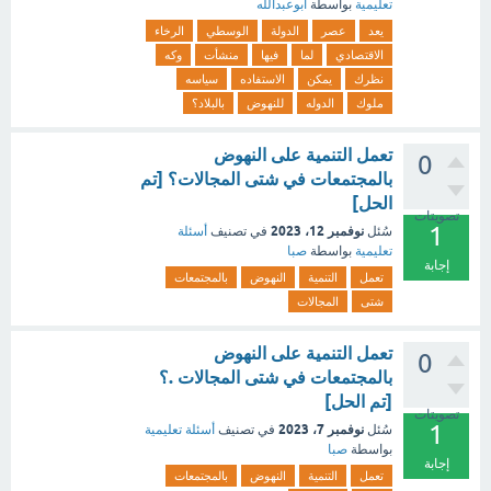
تعليمية
بواسطة
ابوعبدالله
يعد
عصر
الدولة
الوسطي
الرخاء
الاقتصادي
لما
فيها
منشأت
وكه
نظرك
يمكن
الاستفاده
سياسه
ملوك
الدوله
للنهوض
بالبلاد؟
تعمل التنمية على النهوض
0
بالمجتمعات في شتى المجالات؟ [تم
الحل]
تصويتات
1
نوفمبر 12، 2023
سُئل
في تصنيف
أسئلة
تعليمية
بواسطة
صبا
إجابة
تعمل
التنمية
النهوض
بالمجتمعات
شتى
المجالات
تعمل التنمية على النهوض
0
بالمجتمعات في شتى المجالات .؟
[تم الحل]
تصويتات
1
نوفمبر 7، 2023
سُئل
في تصنيف
أسئلة تعليمية
بواسطة
صبا
إجابة
تعمل
التنمية
النهوض
بالمجتمعات