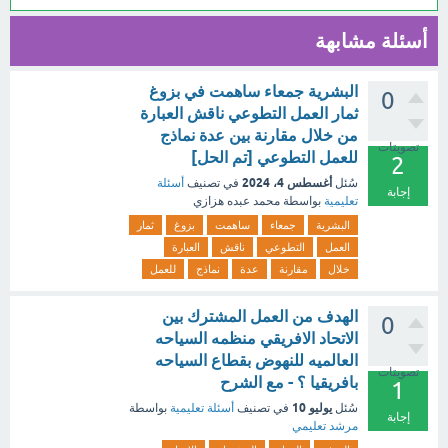
أسئلة مشابهة
البشرية جمعاء ساهمت في بزوغ
0
ثمار العمل التطوعي ناقش العبارة
من خلال مقارنة بين عدة نماذج
تصويتات
للعمل التطوعي [تم الحل]
2
أغسطس 4، 2024
سُئل
في تصنيف
أسئلة
إجابة
تعليمية
بواسطة
محمد عبده هزازي
البشرية
جمعاء
ساهمت
بزوغ
ثمار
العمل
التطوعي
ناقش
العبارة
خلال
مقارنة
عدة
نماذج
للعمل
الهدف من العمل المشترك بين
0
الاتحاد الافريقي منظمه السياحه
العالميه للنهوض بقطاع السياحه
تصويتات
بافريقيا ؟ - مع الشرح
1
يوليو 10
سُئل
في تصنيف
أسئلة تعليمية
بواسطة
إجابة
مرشد تعليمي