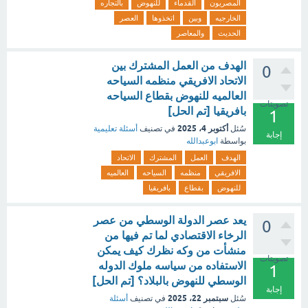
المصريون
القدماء
للنهوض
بالتجاره
الخارجيه
وبين
اتخذوها
العصر
الحديث
والمعاصر
الهدف من العمل المشترك بين
0
الاتحاد الافريقي منظمه السياحه
العالميه للنهوض بقطاع السياحه
تصويتات
بافريقيا [تم الحل]
1
أكتوبر 4، 2025
سُئل
في تصنيف
أسئلة تعليمية
إجابة
بواسطة
ابوعبدالله
الهدف
العمل
المشترك
الاتحاد
الافريقي
منظمه
السياحه
العالميه
للنهوض
بقطاع
بافريقيا
يعد عصر الدولة الوسطي من عصر
0
الرخاء الاقتصادي لما تم فيها من
منشأت من وكه نظرك كيف يمكن
تصويتات
الاستفاده من سياسه ملوك الدوله
1
الوسطي للنهوض بالبلاد؟ [تم الحل]
إجابة
سبتمبر 22، 2025
سُئل
في تصنيف
أسئلة