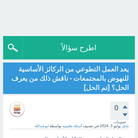
اطرح سؤالاً
يعد العمل التطوعي من الركائز الأساسية
للنهوض بالمجتمعات - ناقش ذلك من يعرف
الحل؟ [تم الحل]
0
تصويتات
سُئل
يوليو 5، 2024
في تصنيف
أسئلة تعليمية
بواسطة
ابوعبدالله