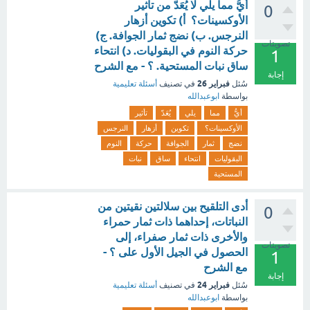
أيُّ مما يلي لا يُعَدّ من تأثير
0
الأوكسينات؟ أ) تكوين أزهار
النرجس. ب) نضج ثمار الجوافة. ج)
تصويتات
حركة النوم في البقوليات. د) انتحاء
1
ساق نبات المستحية. ؟ - مع الشرح
إجابة
فبراير 26
سُئل
في تصنيف
أسئلة تعليمية
بواسطة
ابوعبدالله
أيُّ
مما
يلي
يُعَدّ
تأثير
الأوكسينات؟
تكوين
أزهار
النرجس
نضج
ثمار
الجوافة
حركة
النوم
البقوليات
انتحاء
ساق
نبات
المستحية
أدى التلقيح بين سلالتين نقيتين من
0
النباتات، إحداهما ذات ثمار حمراء
والأخرى ذات ثمار صفراء، إلى
تصويتات
الحصول في الجيل الأول على ؟ -
1
مع الشرح
إجابة
فبراير 24
سُئل
في تصنيف
أسئلة تعليمية
بواسطة
ابوعبدالله