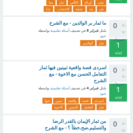
تبقى
أوراق
الكأس
ثمار
مما
يلي
بعد
عملية
الإخصاب،
عدا
ما ثمار بر الوالدين - مع الشرح
0
فبراير 8
سُئل
في تصنيف
أسئلة تعليمية
بواسطة
عبود
تصويتات
1
ثمار
الوالدين
إجابة
اسردى قصة واقعية تبينين فيها ثمار
0
التعامل الحسن مع الاخوة - مع
الشرح
تصويتات
1
فبراير 4
سُئل
في تصنيف
أسئلة تعليمية
بواسطة
عبود
إجابة
اسردى
قصة
واقعية
تبينين
فيها
ثمار
التعامل
الحسن
الاخوة
من ثمار الإيمان بالقدر الرضا
0
والتسليم.صح.خطأ ؟ - مع الشرح