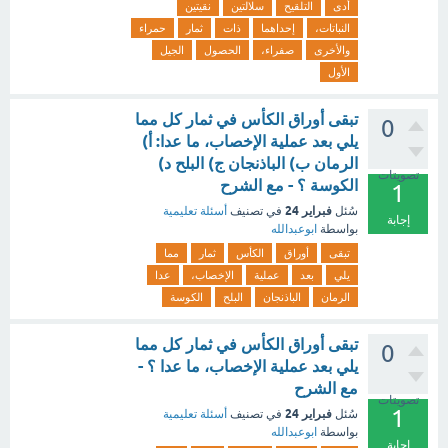
أدى
التلقيح
سلالتين
نقيتين
النباتات،
إحداهما
ذات
ثمار
حمراء
والأخرى
صفراء،
الحصول
الجيل
الأول
تبقى أوراق الكأس في ثمار كل مما
0
يلي بعد عملية الإخصاب، ما عدا: أ)
الرمان ب) الباذنجان ج) البلح د)
تصويتات
الكوسة ؟ - مع الشرح
1
فبراير 24
سُئل
في تصنيف
أسئلة تعليمية
إجابة
بواسطة
ابوعبدالله
تبقى
أوراق
الكأس
ثمار
مما
يلي
بعد
عملية
الإخصاب،
عدا
الرمان
الباذنجان
البلح
الكوسة
تبقى أوراق الكأس في ثمار كل مما
0
يلي بعد عملية الإخصاب، ما عدا ؟ -
مع الشرح
تصويتات
1
فبراير 24
سُئل
في تصنيف
أسئلة تعليمية
بواسطة
ابوعبدالله
إجابة