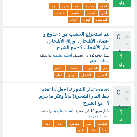
إجابة
لاحظ
مزارع
نمو
بعض
ثمار
أكبر
الحجم
الطبيعي
السبب
المحتمل
لهذه
الحالة
يتم استخراج الخشب من : جذوع و
0
أغصان الأشجار . أوراق الأشجار .
ثمار الأشجار. ؟ - مع الشرح
تصويتات
1
يونيو 22
سُئل
في تصنيف
أسئلة تعليمية
بواسطة
أستاذ المناهج
إجابة
يتم
استخراج
الخشب
جذوع
أغصان
الأشجار
أوراق
ثمار
قطفت ثمار الشجرة. اجعل ما تحته
0
خط (ثمار الشجرة) بدلاً وغيّر ما يلزم
؟ - مع الشرح
تصويتات
1
مايو 21
سُئل
في تصنيف
أسئلة تعليمية
بواسطة
باحث المعرفة
إجابة
قطفت
ثمار
الشجرة
اجعل
تحته
بدلاً
وغيّر
يلزم