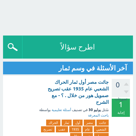
اطرح سؤالاً
آخر الأسئلة في وسم ثمار
جائت مصر أول ثمار الحراك
0
الشعبي عام 1935 عقب تصريح
صمويل هور من خلال . ؟ - مع
تصويتات
الشرح
1
يوليو 30
سُئل
في تصنيف
أسئلة تعليمية
بواسطة
إجابة
باحث المعرفة
جائت
مصر
أول
ثمار
الحراك
الشعبي
عام
1935
عقب
تصريح