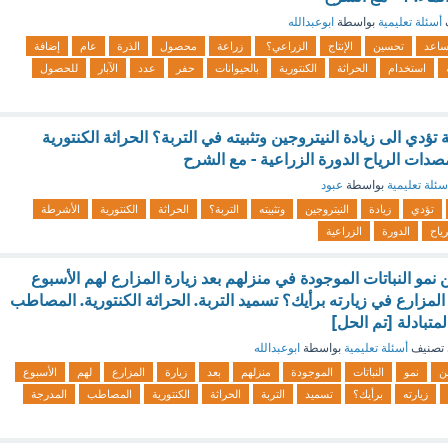
أسئلة تعليمية
بواسطة
ابوعبدالله
ساعد
تحسين
الإنتاج
الزراعي؟
زراعة
محصول
الذرة
عام
إضافة
استخدام
الحراثة
الكنتورية
بالحيوانات
حفر
عدد
الآبار
للحصول
ؤدي الى زيادة النيتروجين وتثبيته في التربة؟ الحراثة الكنتورية
صدات الرياح الدورة الزراعية - مع الشرح
سئلة تعليمية
بواسطة
عبود
تؤدي
زيادة
النيتروجين
وتثبيته
التربة؟
الحراثة
الكنتورية
الأشرطة
رياح
الدورة
الزراعية
مو النباتات الموجودة في منزلهم بعد زيارة المزارع لهم الأسبوع
لمزارع في زيارته برأيك؟ تسميد التربة. الحراثة الكنتورية. المصاطب
متبادلة [تم الحل]
تصنيف
أسئلة تعليمية
بواسطة
ابوعبدالله
ن
نمو
النباتات
الموجودة
منزلهم
بعد
زيارة
المزارع
لهم
الأسبوع
زيارته
برأيك؟
تسميد
التربة
الحراثة
الكنتورية
المصاطب
المدرجة