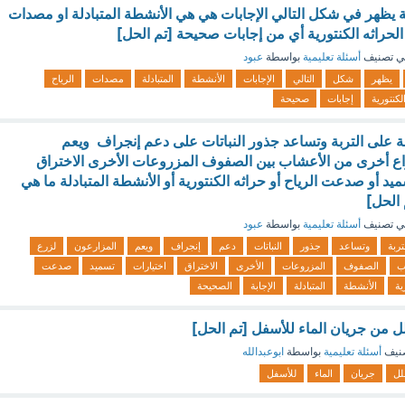
 يظهر في شكل التالي الإجابات هي هي الأنشطة المتبادلة او ‏مصدات
‏الحراثه الكنتورية ‏أي من إجابات صحيحة [تم الحل]
ي تصنيف
أسئلة تعليمية
بواسطة
عبود
يظهر
شكل
التالي
الإجابات
الأنشطة
المتبادلة
مصدات
الرياح
لكنتورية
إجابات
صحيحة
على التربة وتساعد جذور النباتات على دعم إنجراف ‏ ‏ويعم
اع أخرى من الأعشاب بين الصفوف المزروعات الأخرى الاختراق
د أو ‏صدعت الرياح أو حراثه الكنتورية ‏أو الأنشطة المتبادلة ما هي
 الحل]
ي تصنيف
أسئلة تعليمية
بواسطة
عبود
تربة
وتساعد
جذور
النباتات
دعم
إنجراف
ويعم
المزارعون
لزرع
ب
الصفوف
المزروعات
الأخرى
الاختراق
اختيارات
تسميد
صدعت
ية
الأنشطة
المتبادلة
الإجابة
الصحيحة
قلل من جريان الماء للأسفل [تم الحل]
نيف
أسئلة تعليمية
بواسطة
ابوعبدالله
لل
جريان
الماء
للأسفل