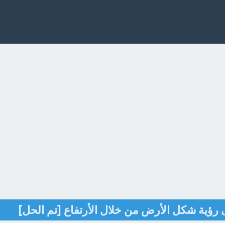
رؤية شكل الأرض من خلال الأرتفاع [تم الحل]