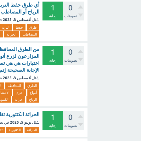
‏أي طرق حفظ التربة
1
0
الرياح ‏أو المصاطب 
تصويتات
إجابة
أغسطس 3، 2025
سُئل
ف
طرق
حفظ
التربة
المصاطب
الحراثه
ا
‏من الطرق المحافظة 
1
0
المزارعون لزرع أنو
تصويتات
إجابة
اختيارات هي هي تسمي
الإجابة الصحيحة [تم
أغسطس 3، 2025
سُئل
ف
الطرق
المحافظة
ال
أنواع
أخرى
الأعشا
الرياح
حراثه
الكنتور
الحراثة الكنتورية ت
1
0
يونيو 5، 2025
سُئل
في تص
تصويتات
إجابة
الحراثة
الكنتورية
تق