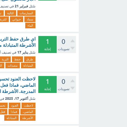
فبراير 21
سُئل
في تصنيف
الممارسات
التالية
ت
سماد
حيواني
للتربة
الماء
اي طرق حفظ التربة ت
1
0
الأشرطة المتبادلة م
تصويتات
إجابة
يناير 17
سُئل
في تصنيف
أ
طرق
حفظ
التربة
المتبادلة
مصدات
ال
لاحظت العنود تحسن ن
1
0
الماضي، فماذا فعل ا
تصويتات
إجابة
المدرجة. الأشرطة ال
أكتوبر 17، 2025
سُئل
في 
لاحظت
العنود
تحس
الماضي،
فماذا
فعل
الأشرطة
المتبادلة