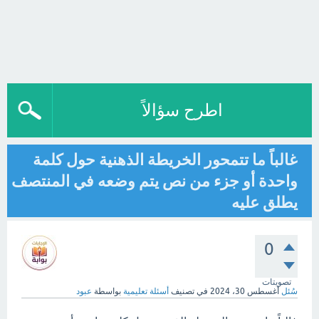
اطرح سؤالاً
غالباً ما تتمحور الخريطة الذهنية حول كلمة
واحدة أو جزء من نص يتم وضعه في المنتصف
يطلق عليه
0
تصويتات
سُئل
أغسطس 30، 2024
في تصنيف
أسئلة تعليمية
بواسطة
عبود