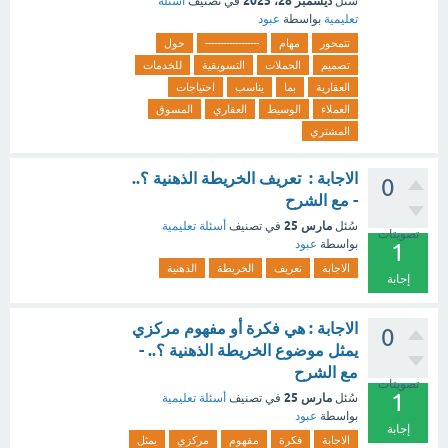
ديسمبر 28، 2025
سُئل
في تصنيف
أسئلة
تعليمية
بواسطة
عبود
تتمحور
مهام
------------------
حول
تصميم
الحملات
التسويقية
للخدمات
العقارية
بما
يناسب
احتياجات
العملاء
الوسيط
العقاري
المسوق
المشتري
الاجابة : تعريف الخريطة الذهنية ؟..
0
- مع الشرح
مارس 25
سُئل
في تصنيف
أسئلة تعليمية
تصويتات
بواسطة
عبود
1
الاجابة
تعريف
الخريطة
الذهنية
إجابة
الاجابة : هي فكرة أو مفهوم مركزي
0
يمثل موضوع الخريطة الذهنية ؟.. -
مع الشرح
تصويتات
1
مارس 25
سُئل
في تصنيف
أسئلة تعليمية
بواسطة
عبود
إجابة
الاجابة
فكرة
مفهوم
مركزي
يمثل