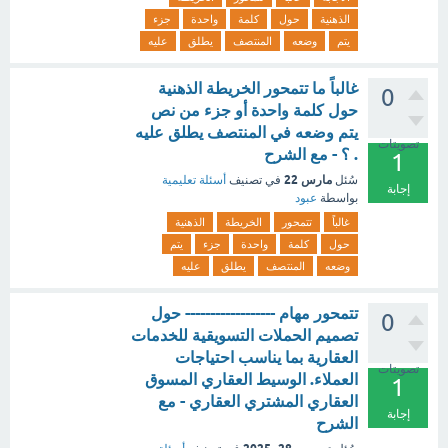
الذهنية
حول
كلمة
واحدة
جزء
يتم
وضعه
المنتصف
يطلق
عليه
غالباً ما تتمحور الخريطة الذهنية
0
حول كلمة واحدة أو جزء من نص
يتم وضعه في المنتصف يطلق عليه
تصويتات
. ؟ - مع الشرح
1
مارس 22
سُئل
في تصنيف
أسئلة تعليمية
إجابة
بواسطة
عبود
غالباً
تتمحور
الخريطة
الذهنية
حول
كلمة
واحدة
جزء
يتم
وضعه
المنتصف
يطلق
عليه
تتمحور مهام ------------------ حول
0
تصميم الحملات التسويقية للخدمات
العقارية بما يناسب احتياجات
تصويتات
العملاء. الوسيط العقاري المسوق
1
العقاري المشتري العقاري - مع
إجابة
الشرح