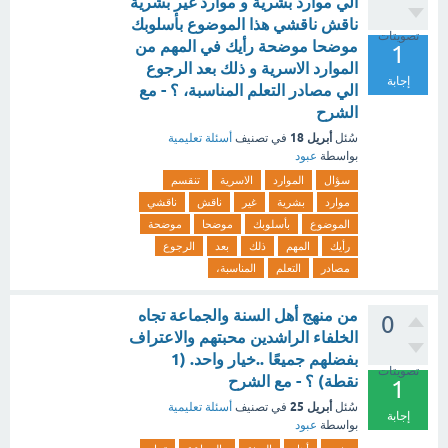
الي موارد بشرية و موارد غير بشرية
ناقش ناقشي هذا الموضوع بأسلوبك
تصويتات
موضحا موضحة رأيك في المهم من
1
الموارد الاسرية و ذلك بعد الرجوع
إجابة
الي مصادر التعلم المناسبة، ؟ - مع
الشرح
أبريل 18
سُئل
في تصنيف
أسئلة تعليمية
بواسطة
عبود
سؤال
الموارد
الاسرية
تنقسم
موارد
بشرية
غير
ناقش
ناقشي
الموضوع
بأسلوبك
موضحا
موضحة
رأيك
المهم
ذلك
بعد
الرجوع
مصادر
التعلم
المناسبة،
من منهج أهل السنة والجماعة تجاه
0
الخلفاء الراشدين محبتهم والاعتراف
بفضلهم جميعًا ..خيار واحد. (1
تصويتات
نقطة) ؟ - مع الشرح
1
أبريل 25
سُئل
في تصنيف
أسئلة تعليمية
إجابة
بواسطة
عبود