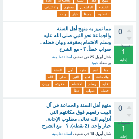
منهج
أهل
السنة
والجماعة
تجاه
الخلفاء
الراشدين
محبتهم
والاعتراف
بفضلهم
جميعًا
خيار
واحد
مما تميز به منهج أهل السنة
0
والجماعة نحو النبي صلى الله عليه
وسلم الاهتمام بحقوقه وبيان فضله .
تصويتات
صواب خطأ. ؟ - مع الشرح
1
أبريل 25
سُئل
في تصنيف
أسئلة تعليمية
إجابة
بواسطة
عبود
مما
تميز
منهج
أهل
السنة
والجماعة
نحو
النبي
صلى
الله
عليه
وسلم
الاهتمام
بحقوقه
وبيان
فضله
صواب
خطأ
منهج أهل السنة والجماعة في آل
0
البيت رفعهم فوق مكانتهم التي
أنزلهم الله تعالى مطلوب الإجابة.
تصويتات
خيار واحد. (2 نقطة). ؟ - مع الشرح
1
أبريل 18
سُئل
في تصنيف
أسئلة تعليمية
إجابة