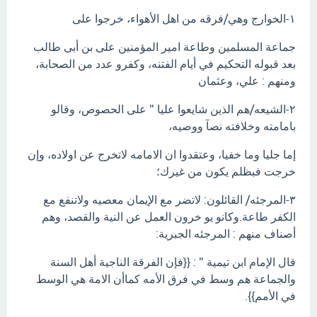
١-الخوارج وهي/فرقه من اهل الأهواء، خرجوا على
جماعة المسلمين وطاعة امير المؤمنين على بن أبى طالب
بعد قبوله التحكيم في أيام الفتنه، وكفرو عدد من الصحابة،
ومنهم : علي، وعثمان
٢-الشيعه/هم الذين شايعوا عليا " على الحصوص، وقالو
بامامته وخلافته نصآ ووصيه،
إما جليا وما خفيا، وعتقدوا ان الامامه لاتخرج عن اولاده، وإن
خرجت فبظلم يكون من غيرك؛
٣-المرجئه/ القائلون: لاتضر مع الإيمان معصيه ولاتنفع مع
الكفر طاعة.وكانو يو خرون العمل عن النية والقصد، وهم
أصناف منهم : المرجئه الجبرية:
قال الإمام ابن تيمية " : {{فإن الفرقة الناجية أهل السنة
والجماعة هم وسط في فرق الأمه كماأن الامة هي الوسط
في الأمم}}.