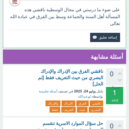
على ضوء ما درستي في مجال الوسطية ناقشي هذه
المسألة أهل السنة والجماعة وسط بين الفرق في عبادة الله
تعالى
أسئلة مشابهة
ناقشي الفرق بين الإدراك والإدراك
0
البصري من حيث التعريف فقط [تم
الحل]
تصويتات
1
يوليو 24، 2025
سُئل
في تصنيف
أسئلة تعليمية
بواسطة
ابوعبدالله
إجابة
ناقشي
الفرق
الإدراك
والإدراك
البصري
حيث
التعريف
فقط
حل سؤال الموارد الاسرية تنقسم
0