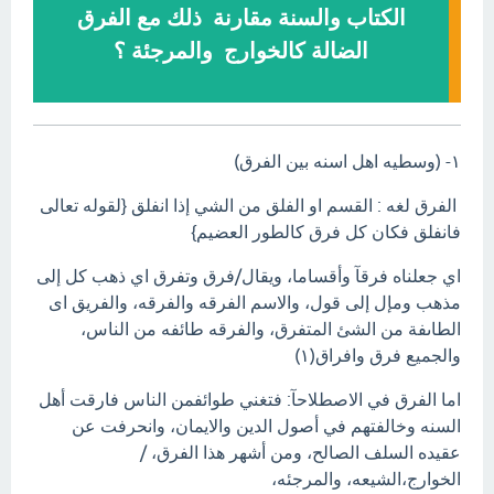
الكتاب والسنة مقارنة ذلك مع الفرق
الضالة كالخوارج والمرجئة ؟
١- (وسطيه اهل اسنه بين الفرق)
الفرق لغه : القسم او الفلق من الشي إذا انفلق {لقوله تعالى
فانفلق فكان كل فرق كالطور العضيم}
اي جعلناه فرقآ وأقساما، ويقال/فرق وتفرق اي ذهب كل إلى
مذهب ومإل إلى قول، والاسم الفرقه والفرقه، والفريق اى
الطاىفة من الشئ المتفرق، والفرقه طائفه من الناس،
والجميع فرق وافراق(١)
اما الفرق في الاصطلاحآ: فتغني طوائفمن الناس فارقت أهل
السنه وخالفتهم في أصول الدين والايمان، وانحرفت عن
عقيده السلف الصالح، ومن أشهر هذا الفرق، /
الخوارج،الشيعه، والمرجئه،