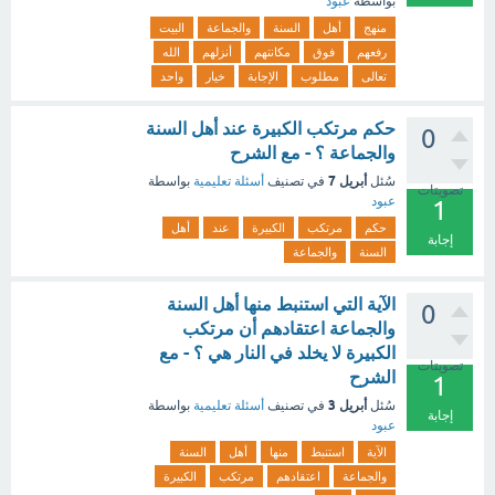
بواسطة
عبود
منهج
أهل
السنة
والجماعة
البيت
رفعهم
فوق
مكانتهم
أنزلهم
الله
تعالى
مطلوب
الإجابة
خيار
واحد
حكم مرتكب الكبيرة عند أهل السنة
0
والجماعة ؟ - مع الشرح
أبريل 7
سُئل
في تصنيف
أسئلة تعليمية
بواسطة
تصويتات
عبود
1
حكم
مرتكب
الكبيرة
عند
أهل
إجابة
السنة
والجماعة
الآية التي استنبط منها أهل السنة
0
والجماعة اعتقادهم أن مرتكب
الكبيرة لا يخلد في النار هي ؟ - مع
تصويتات
الشرح
1
أبريل 3
سُئل
في تصنيف
أسئلة تعليمية
بواسطة
إجابة
عبود
الآية
استنبط
منها
أهل
السنة
والجماعة
اعتقادهم
مرتكب
الكبيرة