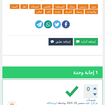
ضوء
درستي
مجال
الوسطية
ناقشي
المسألة
أهل
السنة
والجماعة
وسط
الفرق
عبادة
الله
تعالى
1
إجابة وحدة
0
تصويتات
تم الرد عليه
سبتمبر 28، 2024
بواسطة
ابوعبدالله