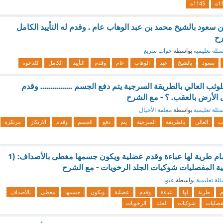
1ه
1145ه
ن سعود بالشيخ محمد بن عبد الوهاب عام . وقدم له التأييد الكامل
رح
ئلة تعليمية
بواسطة
جواب سريع
سعود
بالشيخ
عبد
الوهاب
عام
وقدم
التأييد
الكامل
للدعوة
وثب العالي بالطريقة السرجية يتم دفع الجسم ................ وقدم
 الأرض بالعقب. ؟ - مع الشرح
ئلة تعليمية
بواسطة
معلمة الأجيال
ب
العالي
بالطريقة
السرجية
يتم
دفع
الجسم
وقدم
الارتكاز
مرتكزة
لا فقاريات ذات أجسام طرية لها عباءة وقدم عضلية ويكون جسمها مغطى بالأصداف: (1
قية المفصليات شوكيات الجلد الرخويات - مع الشرح
لة تعليمية
بواسطة
عبود
م
طرية
لها
عباءة
وقدم
عضلية
ويكون
جسمها
مغطى
بالأصداف
فصليات
شوكيات
الجلد
الرخويات