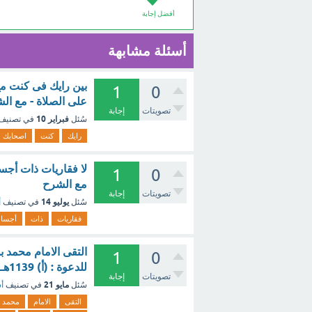
أفضل إجابة
أسئلة مشابهة
بين رايك فى كنت م
1
0
على الصلاة - مع ال
تصويتات
إجابة
فبراير 10
سُئل
في تصنيف
رايك
كنت
اصحابك
لا فقاريات ذات أجس
1
0
مع الشرح
تصويتات
إجابة
يوليو 14
سُئل
في تصنيف
أ
فقاريات
ذات
أجسا
التقى الامام محمد ب
1
0
للدعوة : (أ) 1139هـ (ب) 1157هـ (ج) 1150هـ (د) 1145هـ. ؟ - مع الشرح
تصويتات
إجابة
مايو 21
سُئل
في تصنيف
أس
التقى
الامام
محمد