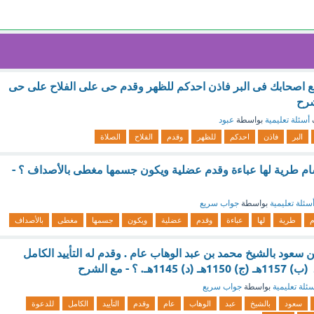
ع اصحابك فى البر فاذن احدكم للظهر وقدم حى على الفلاح على حى
شرح
أسئلة تعليمية
بواسطة
عبود
البر
فاذن
احدكم
للظهر
وقدم
الفلاح
الصلاة
ام طرية لها عباءة وقدم عضلية ويكون جسمها مغطى بالأصداف ؟ -
سئلة تعليمية
بواسطة
جواب سريع
م
طرية
لها
عباءة
وقدم
عضلية
ويكون
جسمها
مغطى
بالأصداف
ن سعود بالشيخ محمد بن عبد الوهاب عام . وقدم له التأييد الكامل
ئلة تعليمية
بواسطة
جواب سريع
سعود
بالشيخ
عبد
الوهاب
عام
وقدم
التأييد
الكامل
للدعوة