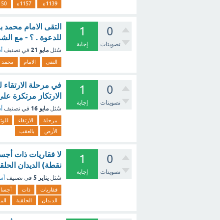
1139ه
1157ه
150
التقى الامام محمد ب
1
0
للدعوة . ؟ - مع الش
تصويتات
إجابة
مايو 21
سُئل
في تصنيف
أس
التقى
الامام
محمد
في مرحلة الارتقاء لل
1
0
الارتكاز مرتكزة على
تصويتات
إجابة
مايو 16
سُئل
في تصنيف
أس
مرحلة
الارتقاء
للوث
الأرض
بالعقب
1
0
نقطة) الديدان الحل
تصويتات
إجابة
يناير 5
سُئل
في تصنيف
أسئ
فقاريات
ذات
أجسا
الديدان
الحلقية
الم