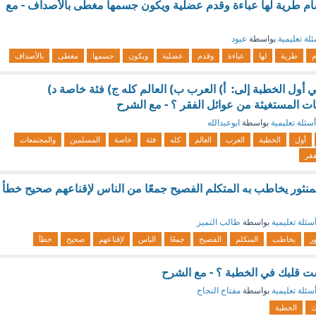
ام طرية لها عباءة وقدم عضلية ويكون جسمها مغطى بالأصداف - مع
لة تعليمية
بواسطة
عبود
م
طرية
لها
عباءة
وقدم
عضلية
ويكون
جسمها
مغطى
بالأصداف
 أول الخطبة إلى: أ) العرب ب) العالم كله ج) فئة خاصة د)
ت المستغيثة من عوائل الفقر ؟ - مع الشرح
أسئلة تعليمية
بواسطة
ابوعبدالله
أول
الخطبة
العرب
العالم
كله
فئة
خاصة
المسلمين
والمجتمعات
فقر
لمنثور يخاطب به المتكلم الفصيح جمعًا من الناس لإقناعهم صحيح خطأ
سئلة تعليمية
بواسطة
طالب التميز
ور
يخاطب
المتكلم
الفصيح
جمعًا
الناس
لإقناعهم
صحيح
خطأ
ست قلبك في الخطبة ؟ - مع الشرح
سئلة تعليمية
بواسطة
مفتاح النجاح
ك
الخطبة