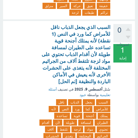
خفيفة
تعيق
حركة
السير
منزلق
تراكم
طبقات
لزجة
السبب الذي يجعل الذباب ناقل
0
للأمراض كما ورد في النص (1
نقطة) لأنه يمتلك أجنحة قوية
تصويتات
تساعده على الطيران لمسافة
1
طويلة لأن أقدام الذباب تحتوي على
إجابة
مواد لزجة تلتقط آلاف من الجراثيم
المختلفة لأنه يتغذى على الحشرات
الأخرى لأنه يعيش في الأماكن
الباردة والنظيفة [تم الحل]
أغسطس 9، 2025
سُئل
في تصنيف
أسئلة
تعليمية
بواسطة
عبود
السبب
يجعل
الذباب
ناقل
للأمراض
كما
ورد
النص
لأنه
يمتلك
أجنحة
قوية
تساعده
الطيران
لمسافة
طويلة
لأن
أقدام
تحتوي
مواد
لزجة
تلتقط
آلاف
الجراثيم
المختلفة
يتغذى
الحشرات