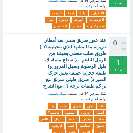
مارس 16
سُئل
في تصنيف
أسئلة تعليمية
إجابة
بواسطة
ابوعبدالله
القطران
مادة
لزجة
تترسب
الحويصلات
الهوائية
وتحوي
مواد
هيدروكربونية
مسببة
للسرطان
عند عبور طريق طيني بعد أمطار
0
غزيرة، ما المشهد الذي تتخيلينه؟: أ)
طريق صلب مغطى بطبقة من
تصويتات
الرمل الناعم ب) سطح متماسك
1
قليل الرطوبة وسهل المرور ج)
إجابة
طبقة حجرية خفيفة تعيق حركة
السير د) طريق طيني منزلق مع
تراكم طبقات لزجة ؟ - مع الشرح
مارس 14
سُئل
في تصنيف
أسئلة تعليمية
بواسطة
ابوعبدالله
عند
عبور
طريق
طيني
بعد
أمطار
غزيرة،
المشهد
تتخيلينه؟
صلب
مغطى
بطبقة
الرمل
الناعم
سطح
متماسك
قليل
الرطوبة
وسهل
المرور
طبقة
حجرية