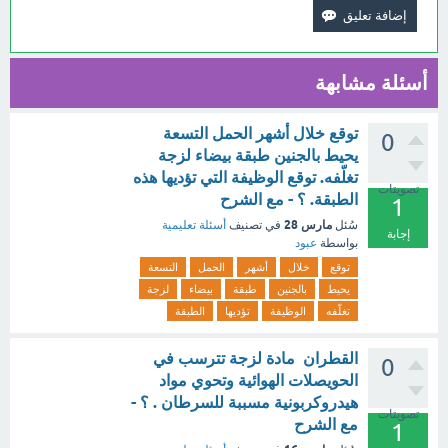
أسئلة مشابهة
توقع خلال أشهر الحمل التسعة
0
يحيط بالجنين طبقة بيضاء لزجة
تغلّفه. توقع الوظيفة التي تؤديها هذه
تصويتات
الطبقة. ؟ - مع الشرح
1
مارس 28
سُئل
في تصنيف
أسئلة تعليمية
إجابة
بواسطة
عبود
توقع
خلال
أشهر
الحمل
التسعة
يحيط
بالجنين
طبقة
بيضاء
لزجة
تغلّفه
الوظيفة
تؤديها
الطبقة
القطران مادة لزجة تترسب في
0
الحويصلات الهوائية وتحوي مواد
هيدروكربونية مسببة للسرطان . ؟ -
تصويتات
مع الشرح
1