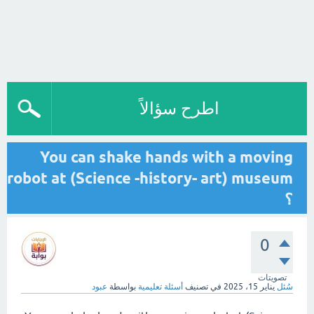
اطرح سؤالاً
You can shake hands with a moving
robot at (Science -history- art) museum
؟
0
تصويتات
سُئل
يناير 15، 2025
في تصنيف
أسئلة تعليمية
بواسطة
عبود