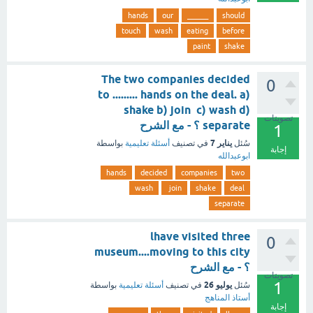
hands
our
______
should
touch
wash
eating
before
paint
shake
The two companies decided
0
to ......... hands on the deal. a)
shake b) join c) wash d)
تصويتات
separate ؟ - مع الشرح
1
يناير 7
سُئل
في تصنيف
أسئلة تعليمية
بواسطة
إجابة
ابوعبدالله
hands
decided
companies
two
wash
join
shake
deal
separate
lhave visited three
0
museum....moving to this city
؟ - مع الشرح
تصويتات
1
يوليو 26
سُئل
في تصنيف
أسئلة تعليمية
بواسطة
أستاذ المناهج
إجابة