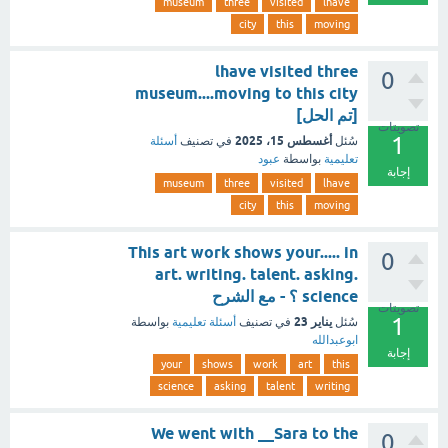
museum
three
visited
lhave
city
this
moving
lhave visited three
0
museum....moving to this city
[تم الحل]
تصويتات
1
أغسطس 15، 2025
سُئل
في تصنيف
أسئلة
تعليمية
بواسطة
عبود
إجابة
museum
three
visited
lhave
city
this
moving
This art work shows your..... in
0
art. writing. talent. asking.
science ؟ - مع الشرح
تصويتات
1
يناير 23
سُئل
في تصنيف
أسئلة تعليمية
بواسطة
ابوعبدالله
إجابة
your
shows
work
art
this
science
asking
talent
writing
We went with __Sara to the
0