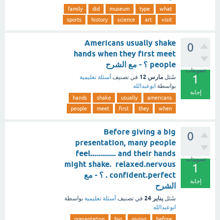
family
did
museum
type
what
sports
history
science
art
visit
Americans usually shake
0
hands when they first meet
people ؟ - مع الشرح
تصويتات
1
مارس 12
سُئل
في تصنيف
أسئلة تعليمية
بواسطة
ابوعبدالله
إجابة
hands
shake
usually
americans
people
meet
first
they
when
Before giving a big
0
presentation, many people
feel............. and their hands
تصويتات
might shake. relaxed.nervous
1
. confident.perfect ؟ - مع
إجابة
الشرح
يناير 24
سُئل
في تصنيف
أسئلة تعليمية
بواسطة
ابوعبدالله
presentation
big
giving
before