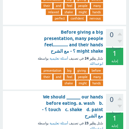
their
and
feel
people
many
relaxed
shake
might
hands
perfect
confident
nervous
Before giving a big
0
presentation, many people
feel............. and their hands
تصويتات
might shake ؟ - مع الشرح
1
يناير 24
سُئل
في تصنيف
أسئلة تعليمية
بواسطة
إجابة
ابوعبدالله
presentation
big
giving
before
their
and
feel
people
many
shake
might
hands
We should ______ our hands
0
before eating. a. wash b.
touch c. shake d. paint ؟ -
تصويتات
مع الشرح
1
يناير 23
سُئل
في تصنيف
أسئلة تعليمية
بواسطة
إجابة
ابوعبدالله