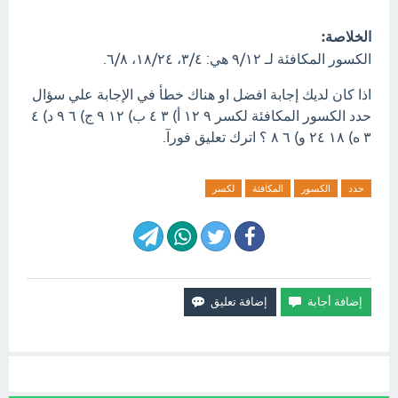
الخلاصة:
الكسور المكافئة لـ ٩/١٢ هي: ٣/٤، ١٨/٢٤، ٦/٨.
اذا كان لديك إجابة افضل او هناك خطأ في الإجابة علي سؤال
حدد الكسور المكافئة لكسر ٩ ١٢ أ) ٣ ٤ ب) ١٢ ٩ ج) ٦ ٩ د) ٤
٣ ه) ١٨ ٢٤ و) ٦ ٨ ؟ اترك تعليق فورآ.
حدد
الكسور
المكافئة
لكسر