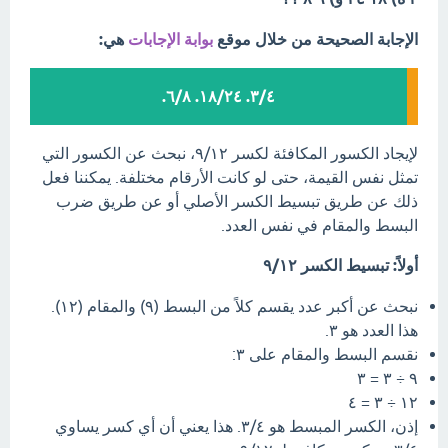
الإجابة الصحيحة من خلال موقع
بوابة الإجابات
هي:
٣/٤. ١٨/٢٤. ٦/٨.
لإيجاد الكسور المكافئة لكسر ٩/١٢، نبحث عن الكسور التي
تمثل نفس القيمة، حتى لو كانت الأرقام مختلفة. يمكننا فعل
ذلك عن طريق تبسيط الكسر الأصلي أو عن طريق ضرب
البسط والمقام في نفس العدد.
أولاً: تبسيط الكسر ٩/١٢
نبحث عن أكبر عدد يقسم كلاً من البسط (٩) والمقام (١٢).
هذا العدد هو ٣.
نقسم البسط والمقام على ٣:
٩ ÷ ٣ = ٣
١٢ ÷ ٣ = ٤
إذن، الكسر المبسط هو ٣/٤. هذا يعني أن أي كسر يساوي