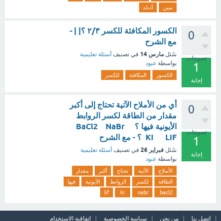
مبين
أدناه
الكسور المكافئة للكسر ٢/٣ ؟| | -
0
مع الشرح
مارس 14
سُئل
في تصنيف
أسئلة تعليمية
تصويتات
بواسطة
عبود
1
الكسور
المكافئة
للكسر
إجابة
أي من الأملاح الآتية تحتاج إلى أكبر
0
مقدار من الطاقة لكسر الروابط
الأيونية فيها ؟ BaCl2 NaBr
تصويتات
KI LiF ؟ - مع الشرح
1
فبراير 26
سُئل
في تصنيف
أسئلة تعليمية
إجابة
بواسطة
عبود
الأملاح
الآتية
تحتاج
أكبر
مقدار
الطاقة
لكسر
الروابط
الأيونية
فيها
lif
ki
nabr
bacl2
اتصل بنا
من نحن
سياسة الخصوصية
اتفاقية الاستخدام