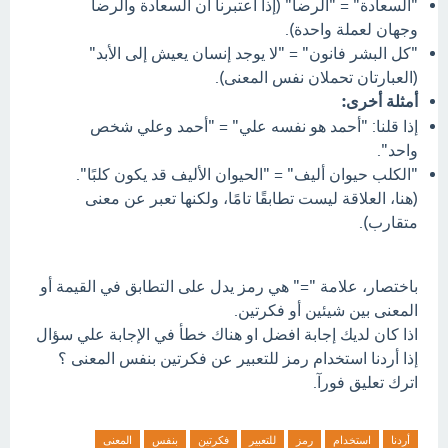
"السعادة" = "الرضا" (إذا اعتبرنا أن السعادة والرضا
وجهان لعملة واحدة).
"كل البشر فانون" = "لا يوجد إنسان يعيش إلى الأبد"
(العبارتان تحملان نفس المعنى).
أمثلة أخرى:
إذا قلنا: "أحمد هو نفسه علي" = "أحمد وعلي شخص
واحد".
"الكلب حيوان أليف" = "الحيوان الأليف قد يكون كلبًا".
(هنا، العلاقة ليست تطابقًا تامًا، ولكنها تعبر عن معنى
متقارب).
باختصار، علامة "=" هي رمز يدل على التطابق في القيمة أو
المعنى بين شيئين أو فكرتين.
اذا كان لديك إجابة افضل او هناك خطأ في الإجابة علي سؤال
إذا أردنا استخدام رمز للتعبير عن فكرتين بنفس المعنى ؟
اترك تعليق فورآ.
أردنا
استخدام
رمز
للتعبير
فكرتين
بنفس
المعنى