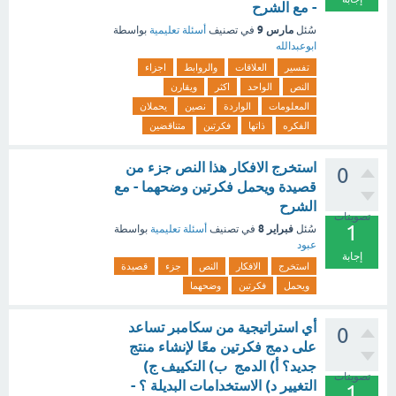
- مع الشرح
مارس 9
سُئل
في تصنيف
أسئلة تعليمية
بواسطة
ابوعبدالله
تفسير
العلاقات
والروابط
اجزاء
النص
الواحد
اكثر
ويقارن
المعلومات
الواردة
نصين
يحملان
الفكره
ذاتها
فكرتين
متناقضين
استخرج الافكار هذا النص جزء من
0
قصيدة ويحمل فكرتين وضحهما - مع
الشرح
تصويتات
1
فبراير 8
سُئل
في تصنيف
أسئلة تعليمية
بواسطة
عبود
إجابة
استخرج
الافكار
النص
جزء
قصيدة
ويحمل
فكرتين
وضحهما
أي استراتيجية من سكامبر تساعد
0
على دمج فكرتين معًا لإنشاء منتج
جديد؟ أ) الدمج ب) التكييف ج)
تصويتات
التغيير د) الاستخدامات البديلة ؟ -
1