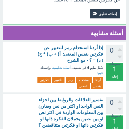
أسئلة مشابهة
إذا أردنا استخدام رمز للتعبير عن
0
فكرتين بنفس المعنى: أ) + ب) * ج)
! د) = ؟ - مع الشرح
تصويتات
1
مايو 6
سُئل
في تصنيف
أسئلة تعليمية
بواسطة
عبود
إجابة
أردنا
استخدام
رمز
للتعبير
فكرتين
بنفس
المعنى
تفسير العلاقات والروابط بين اجزاء
0
النص الواحد او اكثر من نص ويقارن
بين المعلومات الواردة في اكثر نص
تصويتات
او بين نصين يحملان الفكره ذاتها او
1
فكرتين ذاتها او فكرتين متناقضين ؟
إجابة