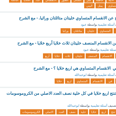
الآتية
خاطئة
مثل
الشكل
الطور
الانفصالي
عدد
الخلايا
الناتجة
تساوي
يمثل
البيني
ن الانقسام المتساوي خليتان متاثلتان وراثيا. - مع الشرح
أسئلة تعليمية
بواسطة
عبود
المتساوي
خليتان
متاثلتان
وراثيا
عن الانقسام المنصف خليتان ثلاث خلايا أربع خلايا - مع الشرح
سئلة تعليمية
بواسطة
عبود
الانقسام
المنصف
خليتان
ثلاث
خلايا
أربع
 في الانقسام المتساوي هي اربع خلايا ؟ - مع الشرح
أسئلة تعليمية
بواسطة
ابوعبدالله
في
الانقسام
المتساوي
اربع
خلايا
تنتج اربع خلايا في كل خلية نصف العدد الاصلي من الكروموسومات
صنيف
أسئلة تعليمية
بواسطة
ابوعبدالله
تنتج
اربع
خلايا
خلية
نصف
العدد
الاصلي
الكروموسومات