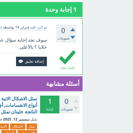
1
إجابة وحدة
تم الرد عليه
فبراير 14
بواسطة
اب
0
تصويتات
خلايا ؟ بالأعلى.
أفضل إجابة
أسئلة مشابهة
تمثل الاشكال الاتية 
1
0
تصويتات
إجابة
الناتجة خليتان تمثل الا
ديسمبر 12، 2025
سُئل
في
تمثل
الاشكال
الاتية