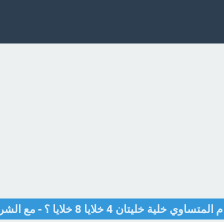
ة خليتان 4 خلايا 8 خلايا ؟ - مع الشرح