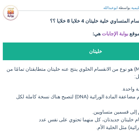
ليمية
بواسطة
ابوعبدالله
تساوي خلية خليتان 4 خلايا 8 خلايا ؟؟
موقع
بوابة الإجابات
هي:
خليتان
الانقسام المتساوي (Mitosis) هو نوع من الانقسام الخلوي ينتج عنه خليتان متطابقتان تمامًا من
ل:
ة واحدة.
داخل الخلية الأم، يتم مضاعفة المادة الوراثية (DNA) لتصبح هناك نسخة كاملة لكل
م إلى قسمين متساويين.
ام خليتان جديدتان، كل منهما تحتوي على نفس عدد
ثية) مثل الخلية الأم.