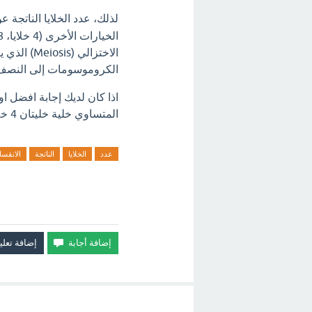
لذلك، عدد الخلايا الناتجة 
الاختزالي 
الكروموسومات إلى النصف
اذا كان لديك إجابة افضل او
المتساوي خلية خليتان 4 خلايا 8 خلايا ؟ اترك تعليق فورآ.
عدد
الخلايا
الناتجة
الانقسا